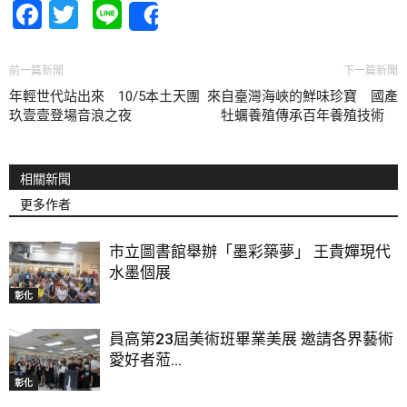
Facebook
Twitter
Line
Share
前一篇新聞
下一篇新聞
年輕世代站出來 10/5本土天團
來自臺灣海峽的鮮味珍寶 國產
玖壹壹登場音浪之夜
牡蠣養殖傳承百年養殖技術
相關新聞
更多作者
市立圖書館舉辦「墨彩築夢」 王貴嬋現代
水墨個展
彰化
員高第23屆美術班畢業美展 邀請各界藝術
愛好者蒞...
彰化