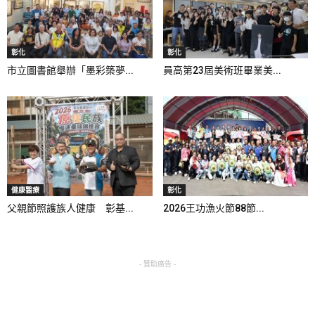
彰化
彰化
市立圖書館舉辦「墨彩築夢...
員高第23屆美術班畢業美...
健康醫療
彰化
父親節照護族人健康 彰基...
2026王功漁火節88節...
- 贊助廣告 -