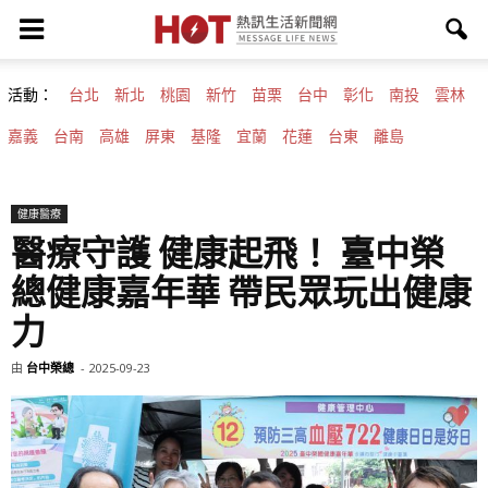
活動：
台北
新北
桃園
新竹
苗栗
台中
彰化
南投
雲林
嘉義
台南
高雄
屏東
基隆
宜蘭
花蓮
台東
離島
健康醫療
醫療守護 健康起飛！ 臺中榮
總健康嘉年華 帶民眾玩出健康
力
由
台中榮總
-
2025-09-23