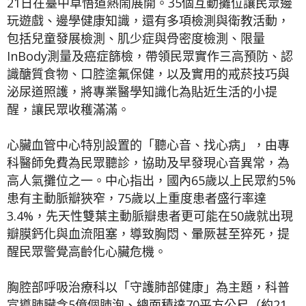
21日在臺中草悟道熱鬧展開。35個互動攤位讓民眾邊
玩遊戲、邊學健康知識，還有多項檢測與衛教活動，
包括兒童發展檢測、肌少症與骨密度檢測、限量
InBody測量及癌症篩檢，帶領民眾實作三高預防、認
識醣質食物、口腔塗氟保健，以及實用的戒菸技巧與
泌尿道照護，將專業醫學知識化為貼近生活的小提
醒，讓民眾收穫滿滿。
心臟血管中心特別設置的「聽心音、找心病」，由專
科醫師免費為民眾聽診，協助及早發現心音異常，為
高人氣攤位之一。中心指出，國內65歲以上民眾約5%
患有主動脈瓣狹窄，75歲以上重度患者盛行率達
3.4%，先天性雙葉主動脈瓣患者更可能在50歲就出現
瓣膜鈣化與血流阻塞，導致胸悶、暈厥甚至猝死，提
醒民眾警覺高齡化心臟危機。
胸腔部呼吸治療科以「守護肺部健康」為主題，科普
宣導肺臟含5億個肺泡、總面積達70平方公尺（約21