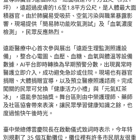
坪），遠超過皮膚的1.6至1.8平方公尺，是人體最大面
積器官。由於肺臟易受吸菸、空氣污染與職業暴露影
響，現場提供「簡易肺功能吹氣測試」及「血氧濃度
檢測」，民眾反應熱烈。
遠距醫療中心首次參與展出「遠距生理監測照護設
備」，整合心電圖、血壓、血糖、血氧與體溫等設備
數據，AI平台即時轉換為早期預警分數，出現異常時
醫護立即介入，成功避免急診或住院。現場也有器官
捐贈、大體捐贈宣導，以及預立醫療照護諮商。完成
闖關的民眾可兌換「健康活力小禮」與「元氣紅茶
冰」，還能參加抽獎。舞台區則由中榮護理師、藥師
及社區協會帶來表演，讓民眾學習健康知識之餘，也
度過愉快午後時光。
臺中榮總傅雲慶院長在啟動儀式致詞時表示，今年特
別規劃了 35 個互動攤位，攤位裡有許多市民朋友很重