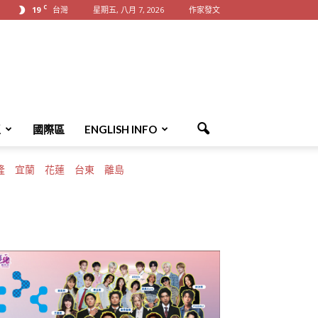
C
19
台灣
星期五, 八月 7, 2026
作家發文
區
國際區
ENGLISH INFO
隆
宜蘭
花蓮
台東
離島