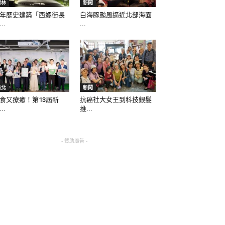
雲林
新聞
年歷史建築「西螺街長
白海豚颱風逼近北部海面
..
...
新北
新聞
食又療癒！第13屆新
抗癌社大女王到科技銀髮
..
推...
- 贊助廣告 -