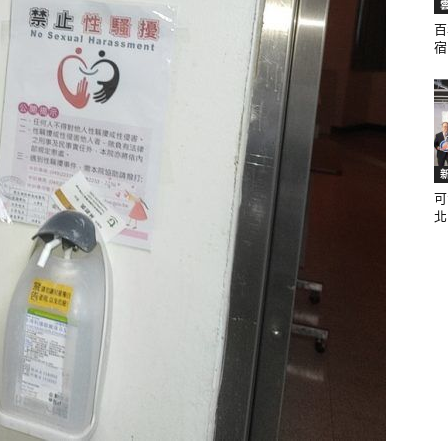
百
宿.
聞
可
網
北.