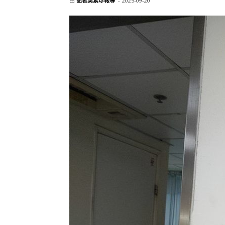
由
記者吳素珍報導
-
2025-09-20