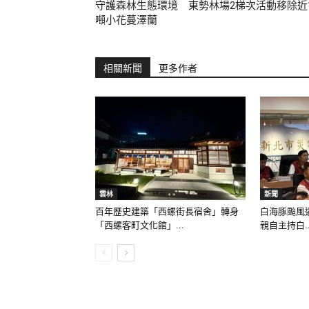
守護森林生態環境 東勢林場2梯次活動移除近
噸小花蔓澤蘭
相關新聞
更多作者
雲林
新聞
百年歷史建築「西螺街長宿舍」轉身
白海豚颱風
「西螺客町文化館」...
親自主持白..