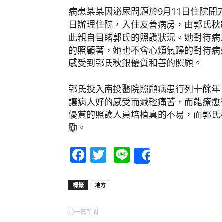
病患某某因泌尿問題於9月11日住院開
日辦理住院，入住友善病房，由郭氏秋
此親自目睹郭氏的照護狀況。她對待病
的照顧著，她也不會心煩氣躁的對待病
感受到郭氏秋銀優質和善的照顧。
郭氏投入南投醫院照顧病患行列十餘年
讓病人好的感受而減輕痛苦，而能療愈
優質的照護人員培植真的不易，而郭氏
勵。
Facebook
Twitter
Line
Share
標籤
地方
前一篇新聞