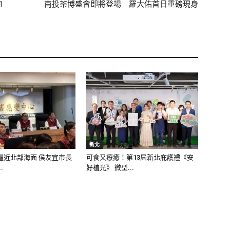
1
南投茶博盛會即將登場 羅大佑首日重磅現身
新北
逼近北部海面 侯友宜市長
可食又療癒！第13屆新北庇護禮《安
.
好植光》 微型...