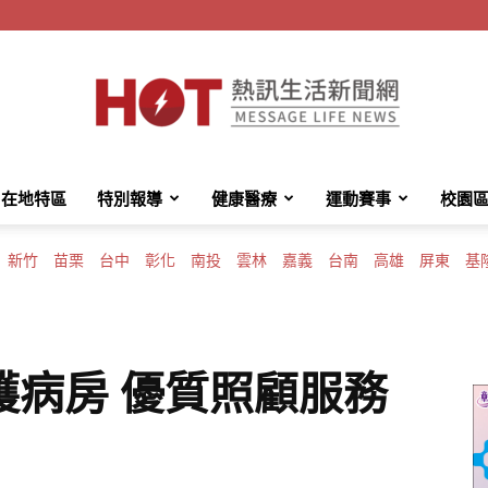
在地特區
特別報導
健康醫療
運動賽事
校園
HotMessage
新竹
苗栗
台中
彰化
南投
雲林
嘉義
台南
高雄
屏東
基
熱
護病房 優質照顧服務