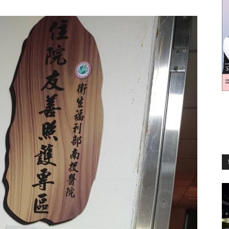
訊
生
活
新