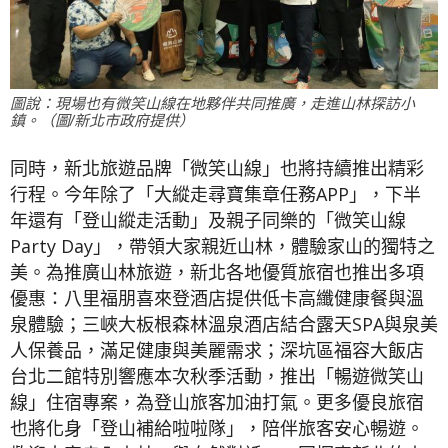
圖說：現場也有微笑山線在地夥伴共同推廣，走進山林探訪小
鎮。（圖/新北市政府提供）
同時，新北旅遊品牌「微笑山線」也將持續推出精彩
行程。今年除了「大縱走尋寶集章任務APP」，下半
年還有「登山縱走活動」及親子同樂的「微笑山線
Party Day」，帶領大家親近山林，體驗家山的獨特之
美。為推廣山林旅遊，新北各地優質旅宿也推出多項
優惠：八里福朋喜來登酒店提供低卡高纖健康餐與溫
泉體驗；三峽大板根森林溫泉酒店結合露天SPA與泉美
人保養品，滿足健康與美麗需求；深坑區福容大飯店
台北二館特別響應本次秋季活動，推出「暢遊微笑山
線」住宿專案，為登山旅客加油打氣。更多優良旅宿
也將化身「登山補給啦啦隊」，陪伴旅客安心暢遊。