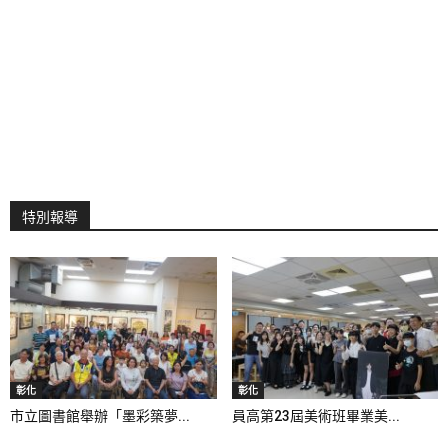
特別報導
彰化
彰化
市立圖書館舉辦「墨彩築夢...
員高第23屆美術班畢業美...