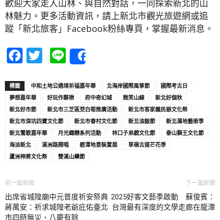
歡迎大家走入山林、與自然對話，一同探索新北的山
林魅力。更多活動資訊，請上新北市觀光旅遊網或追
蹤「新北旅客」Facebook粉絲專頁，掌握最新消息。
Facebook
Twitter
Line
Share
標籤
中和土地公遶境祈福嘉年華
北海岸國際風箏節
國際考古日
夢想嘉年華
好玩作夥揪
府中奇幻城
微笑山線
新北好個秋
新北好市節
新北市三芝區茭白筍推廣活動
新北市客家義民爺文化祭
新北市深坑四寶文化節
新北市眷村文化節
新北油飯節
新北濕地藝術季
新北鶯歌嘉年華
月光織戀系列活動
林口子弟戲文化節
泰山獅王文化節
海派新北
溪洲路開唱
碧潭地景裝置展
草嶺古道芒花季
蘆洲神將文化祭
雙溪山藥節
前一篇新聞
下一篇新聞
出席省城隍廟中元普度祈安祭典
2025好客文藝季啟動 蘇俊賓：
蔣萬安：祈求城隍老爺庇佑臺北
台灣最有深度的文學走廊在龍潭
市四時無災、八慶有餘