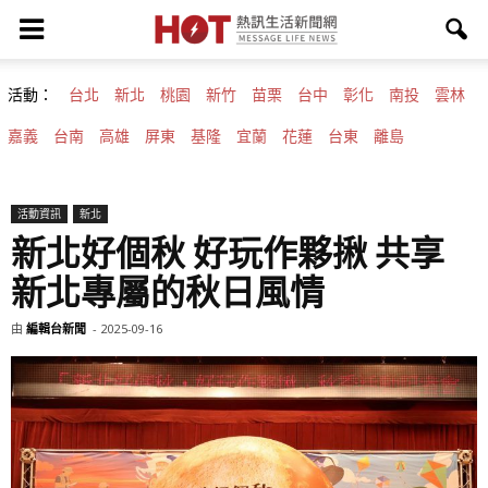
活動：
台北
新北
桃園
新竹
苗栗
台中
彰化
南投
雲林
嘉義
台南
高雄
屏東
基隆
宜蘭
花蓮
台東
離島
活動資訊
新北
新北好個秋 好玩作夥揪 共享
新北專屬的秋日風情
由
編輯台新聞
-
2025-09-16