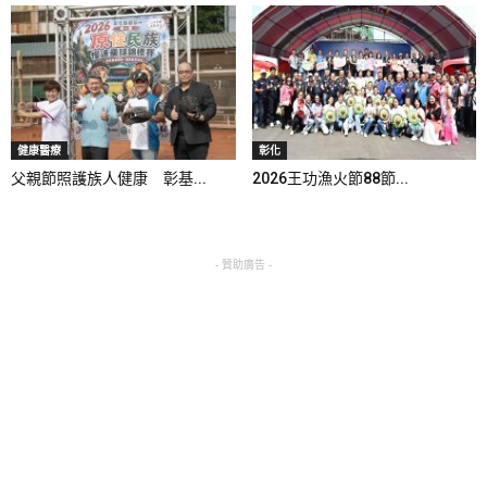
健康醫療
彰化
父親節照護族人健康 彰基...
2026王功漁火節88節...
- 贊助廣告 -