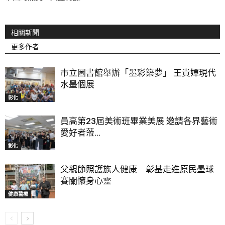
相關新聞
更多作者
市立圖書館舉辦「墨彩築夢」 王貴嬋現代
水墨個展
彰化
員高第23屆美術班畢業美展 邀請各界藝術
愛好者蒞...
彰化
父親節照護族人健康 彰基走進原民壘球
賽關懷身心靈
健康醫療