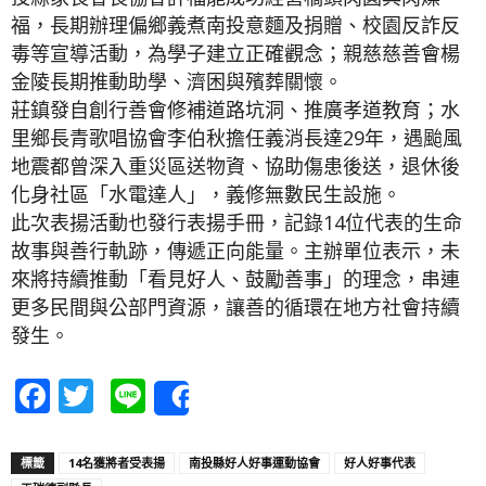
福，長期辦理偏鄉義煮南投意麵及捐贈、校園反詐反
毒等宣導活動，為學子建立正確觀念；親慈慈善會楊
金陵長期推動助學、濟困與殯葬關懷。
莊鎮發自創行善會修補道路坑洞、推廣孝道教育；水
里鄉長青歌唱協會李伯秋擔任義消長達29年，遇颱風
地震都曾深入重災區送物資、協助傷患後送，退休後
化身社區「水電達人」，義修無數民生設施。
此次表揚活動也發行表揚手冊，記錄14位代表的生命
故事與善行軌跡，傳遞正向能量。主辦單位表示，未
來將持續推動「看見好人、鼓勵善事」的理念，串連
更多民間與公部門資源，讓善的循環在地方社會持續
發生。
Facebook
Twitter
Line
Share
標籤
14名獲將者受表揚
南投縣好人好事運動協會
好人好事代表