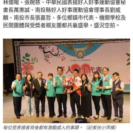
林儒暘、張婉慈、中華民國表揚好人好事運動協會秘
書長萬惠誠、南投縣好人好事運動協會理事長劉威
麟、南投市長張嘉哲、多位鄉鎮市代表、機關學校及
民間團體與受獎者親友團都共襄盛舉，盛況空前。
每位受表揚者背後都有激勵感人的事蹟。（記者扶小萍攝）