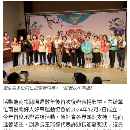
衛生局多位同仁祝賀老同事。（記者扶小萍攝）
活動為南投縣睽違數年後首次復辦表揚典禮。主辦單
位南投縣好人好事運動協會於2024年12月7日成立，
今年首度承辦這項活動，獲社會各界熱烈支持，場面
溫馨隆重，副縣長王瑞德代表許縣長頒發獎狀，議員