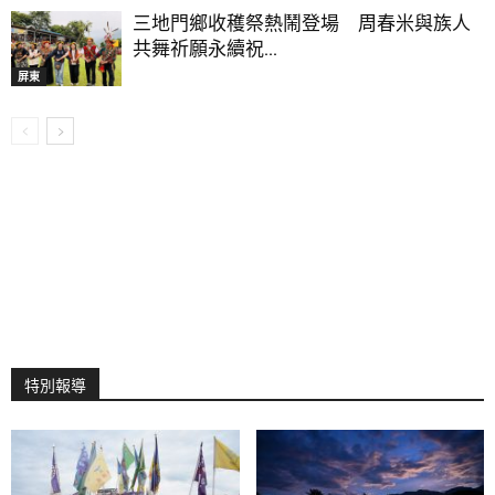
三地門鄉收穫祭熱鬧登場 周春米與族人
共舞祈願永續祝...
屏東
特別報導