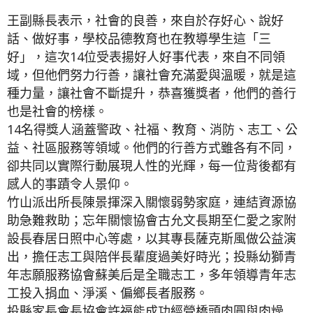
王副縣長表示，社會的良善，來自於存好心、說好
話、做好事，學校品德教育也在教導學生這「三
好」，這次14位受表揚好人好事代表，來自不同領
域，但他們努力行善，讓社會充滿愛與溫暖，就是這
種力量，讓社會不斷提升，恭喜獲獎者，他們的善行
也是社會的榜樣。
14名得獎人涵蓋警政、社福、教育、消防、志工、公
益、社區服務等領域。他們的行善方式雖各有不同，
卻共同以實際行動展現人性的光輝，每一位背後都有
感人的事蹟令人景仰。
竹山派出所長陳景揮深入關懷弱勢家庭，連結資源協
助急難救助；忘年關懷協會古允文長期至仁愛之家附
設長春居日照中心等處，以其專長薩克斯風做公益演
出，擔任志工與陪伴長輩度過美好時光；投縣幼獅青
年志願服務協會蘇美后是全職志工，多年領導青年志
工投入捐血、淨溪、偏鄉長者服務。
投縣家長會長協會許福能成功經營橋頭肉圓與肉燥