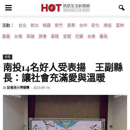
活動：
台北
新北
桃園
新竹
苗栗
台中
彰化
南投
雲林
嘉義
台南
高雄
屏東
基隆
宜蘭
花蓮
台東
離島
新聞
南投14名好人受表揚 王副縣
長：讓社會充滿愛與溫暖
由
記者扶小萍報導
-
2025-09-16