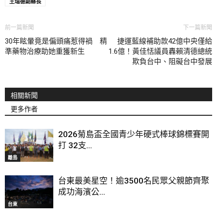
王瑞德副縣長
前一篇新聞
下一篇新聞
30年眩暈竟是偏頭痛惹得禍 精
捷運藍線補助款42億中央僅給
準藥物治療助她重獲新生
1.6億！黃佳恬議員轟賴清德總統
欺負台中、阻礙台中發展
相關新聞
更多作者
2026菊島盃全國青少年硬式棒球錦標賽開
打 32支...
離島
台東最美星空！逾3500名民眾父親節齊聚
成功海濱公...
台東