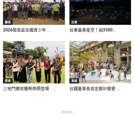
離島
台東
2026菊島盃全國青少年...
台東最美星空！逾3500...
屏東
高雄
三地門鄉收穫祭熱鬧登場 ...
台鐵董事長肯定都計變更 ...
- 贊助廣告 -