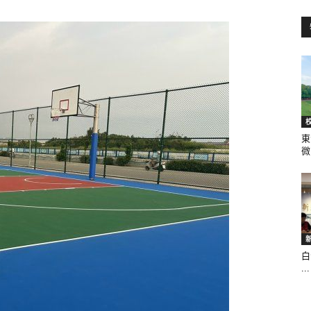
訊
生
東
微.
活
白
...
新