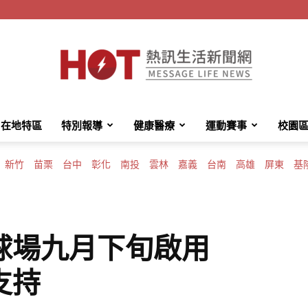
在地特區
特別報導
健康醫療
運動賽事
校園
HotMessage
新竹
苗栗
台中
彰化
南投
雲林
嘉義
台南
高雄
屏東
基
熱
球場九月下旬啟用
支持