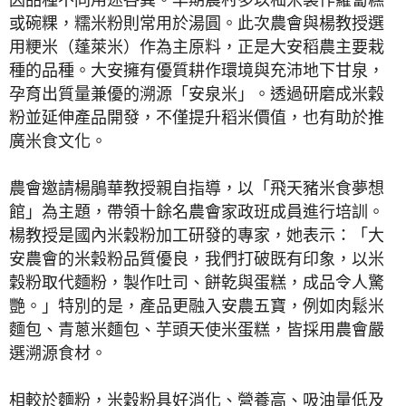
或碗粿，糯米粉則常用於湯圓。此次農會與楊教授選
用粳米（蓬萊米）作為主原料，正是大安稻農主要栽
種的品種。大安擁有優質耕作環境與充沛地下甘泉，
孕育出質量兼優的溯源「安泉米」。透過研磨成米穀
粉並延伸產品開發，不僅提升稻米價值，也有助於推
廣米食文化。
農會邀請楊鵑華教授親自指導，以「飛天豬米食夢想
館」為主題，帶領十餘名農會家政班成員進行培訓。
楊教授是國內米穀粉加工研發的專家，她表示：「大
安農會的米穀粉品質優良，我們打破既有印象，以米
穀粉取代麵粉，製作吐司、餅乾與蛋糕，成品令人驚
艷。」特別的是，產品更融入安農五寶，例如肉鬆米
麵包、青蔥米麵包、芋頭天使米蛋糕，皆採用農會嚴
選溯源食材。
相較於麵粉，米穀粉具好消化、營養高、吸油量低及