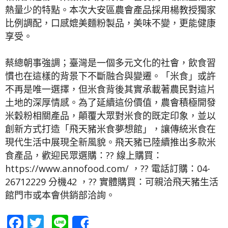
熱量少的特點。本次大安區農會產品採用楊教授獨家
比例調配，口感媲美麵粉製品，美味不變，更能健康
享受。
蔡總朝事強調；臺灣是一個多元文化的社會，飲食習
慣也在這樣的背景下不斷融合與變遷。「米食」或許
不再是唯一選擇，但米食背後其實承載著農民對這片
土地的深厚情感。為了延續這份價值，農會積極開發
米穀粉相關產品，顛覆大眾對米食的既定印象，並以
創新方式打造「飛天豬米食夢想館」，讓傳統米食在
現代生活中展現全新風貌。飛天豬已陸續推出多款米
食產品，歡迎民眾選購：?? 線上購買：
https://www.annofood.com/ ，?? 電話訂購：04-
26712229 分機42 ，?? 實體購買：可親洽飛天豬生活
館門市或本會供銷部洽詢。
Facebook
Twitter
Line
Share