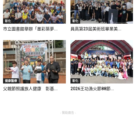
彰化
彰化
市立圖書館舉辦「墨彩築夢...
員高第23屆美術班畢業美...
健康醫療
彰化
父親節照護族人健康 彰基...
2026王功漁火節88節...
- 贊助廣告 -