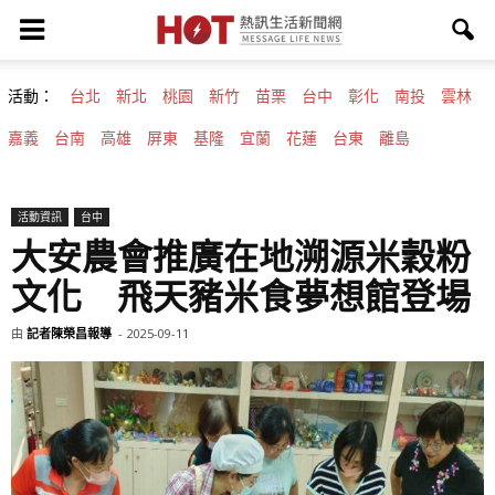
活動：
台北
新北
桃園
新竹
苗栗
台中
彰化
南投
雲林
嘉義
台南
高雄
屏東
基隆
宜蘭
花蓮
台東
離島
活動資訊
台中
大安農會推廣在地溯源米穀粉
文化 飛天豬米食夢想館登場
由
記者陳榮昌報導
-
2025-09-11