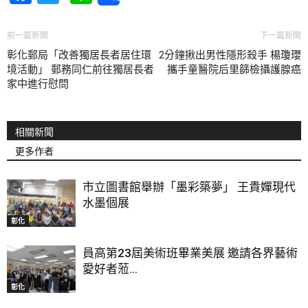
前一篇新聞
下一篇新聞
彰化郵局「改善獨居長者居住環
2分鐘揪出男性隱形殺手 楊瓊瓔
境活動」 郵務同仁前往獨居長者
攜手童醫院后里篩檢攝護腺癌
家中進行慰問
相關新聞
更多作者
市立圖書館舉辦「墨彩築夢」 王貴嬋現代
水墨個展
彰化
員高第23屆美術班畢業美展 邀請各界藝術
愛好者蒞...
彰化