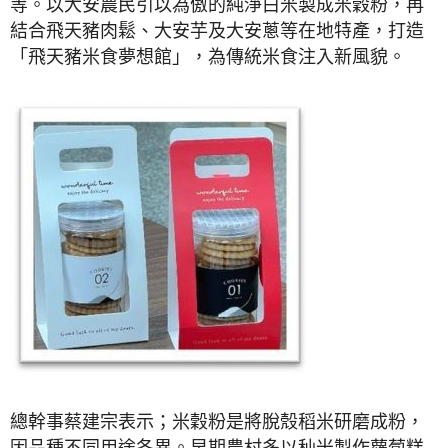
等。以大安農民引以為傲的純淨白米製成米穀粉，再
結合飛天豬肉鬆、大安芋及大安蔥等在地特產，打造
「飛天豬米食夢想館」，為傳統米食注入新風貌。
總幹事蔡建宗表示；米穀粉是將脫殼稻米研磨成粉，
因品種不同用途各異。早期農村多以秈米製作蘿蔔糕