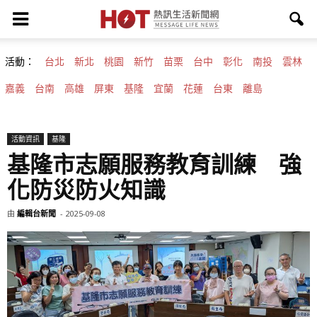
活動：
台北
新北
桃園
新竹
苗栗
台中
彰化
南投
雲林
嘉義
台南
高雄
屏東
基隆
宜蘭
花蓮
台東
離島
活動資訊
基隆
基隆市志願服務教育訓練 強
化防災防火知識
由
編輯台新聞
-
2025-09-08