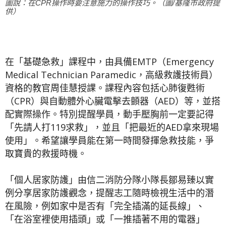
圖說：在CPR操作時要注意施力的操作技巧。（圖/基隆市政府提
供）
在「基礎急救」課程中，由具備EMTP（Emergency
Medical Technician Paramedic，高級救護技術員）
資格的教官周佳慧授課。課程內容包括心肺復甦術
（CPR）與自動體外心臟電擊去顫器（AED）等，並搭
配實際操作。特別提醒學員，動手壓胸前一定要記得
「先請人打119求救」，並且「把最近的AED拿來現場
使用」。希望讓學員能在第一時間發揮急救技能，爭
取寶貴的救援時機。
「個人居家防護」由信二消防分隊小隊長鄒易臻以實
例分享居家防護觀念，提醒志工隨時檢視生活中的潛
在風險，例如家中是否有「完全插滿的延長線」、
「在浴室裡使用插頭」或「一推插著不用的電器」