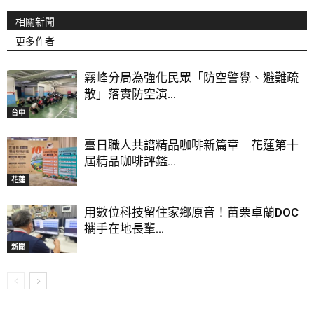
相關新聞
更多作者
霧峰分局為強化民眾「防空警覺、避難疏
散」落實防空演...
台中
臺日職人共譜精品咖啡新篇章 花蓮第十
屆精品咖啡評鑑...
花蓮
用數位科技留住家鄉原音！苗栗卓蘭DOC
攜手在地長輩...
新聞