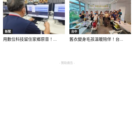
新聞
台中
用數位科技留住家鄉原音！...
舊衣變身毛孩溫暖陪伴！台...
- 贊助廣告 -