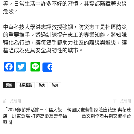
等，日常生活中許多不好的習慣，其實都隱藏著火災
危險。
中華科技大學洪志評教授強調，防災志工是社區防災
的重要推手。透過訓練提升志工的專業知能，將知識
轉化為行動，讓每雙手都助力社區的離災與避災，讓
基隆成為更具安全與韌性的城市。
Facebook
Twitter
Line
Share
標籤
志願服務
防火
防災
前一篇新聞
下一篇新聞
「2025銀齡樂活節－幸福大飯
韓國民畫藝術家蒞臨花蓮 與花蓮
店」屏東登場 打造高齡友善幸福
藝文創作者共創交流平台
藍圖