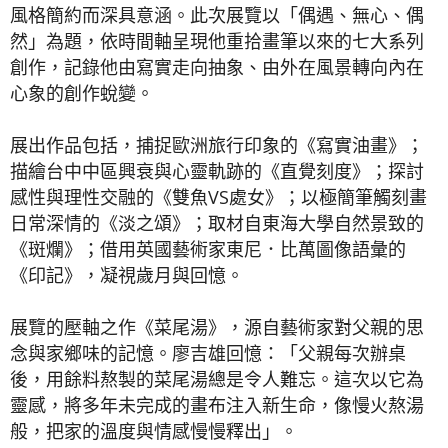
風格簡約而深具意涵。此次展覽以「偶遇、無心、偶
然」為題，依時間軸呈現他重拾畫筆以來的七大系列
創作，記錄他由寫實走向抽象、由外在風景轉向內在
心象的創作蛻變。
展出作品包括，捕捉歐洲旅行印象的《寫實油畫》；
描繪台中中區興衰與心靈軌跡的《直覺刻度》；探討
感性與理性交融的《雙魚VS處女》；以極簡筆觸刻畫
日常深情的《淡之頌》；取材自東海大學自然景致的
《斑爛》；借用英國藝術家東尼．比萬圖像語彙的
《印記》，凝視歲月與回憶。
展覽的壓軸之作《菜尾湯》，源自藝術家對父親的思
念與家鄉味的記憶。廖吉雄回憶：「父親每次辦桌
後，用餘料熬製的菜尾湯總是令人難忘。這次以它為
靈感，將多年未完成的畫布注入新生命，像慢火熬湯
般，把家的溫度與情感慢慢釋出」。