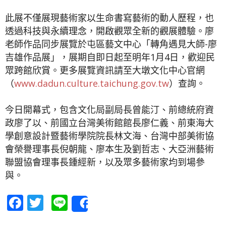
此展不僅展現藝術家以生命書寫藝術的動人歷程，也
透過科技與永續理念，開啟觀眾全新的觀展體驗。廖
老師作品同步展覽於屯區藝文中心「轉角遇見大師-廖
吉雄作品展」，展期自即日起至明年1月4日，歡迎民
眾跨館欣賞。更多展覽資訊請至大墩文化中心官網
（
www.dadun.culture.taichung.gov.tw
）查詢。
今日開幕式，包含文化局副局長曾能汀、前總統府資
政廖了以、前國立台灣美術館館長廖仁義、前東海大
學創意設計暨藝術學院院長林文海、台灣中部美術協
會榮譽理事長倪朝龍、廖本生及劉哲志、大亞洲藝術
聯盟協會理事長鍾經新，以及眾多藝術家均到場參
與。
Facebook
Twitter
Line
Share