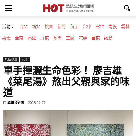
活動：
台北
新北
桃園
新竹
苗栗
台中
彰化
南投
雲林
嘉義
台南
高雄
屏東
基隆
宜蘭
花蓮
台東
離島
活動資訊
台中
單手揮灑生命色彩！ 廖吉雄
《菜尾湯》熬出父親與家的味
道
由
編輯台新聞
-
2025-09-07