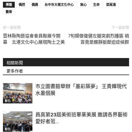
標籤
偶然
偶遇
台中市大墩文化中心
無心
生命
菜尾湯
藝術
前一篇新聞
下一篇新聞
雲林縣陶藝協會會員聯展今開
7旬婦做復健左腿突劇烈腫脹 禍
幕 北港文化中心展現陶土之美
首竟是髂靜脈壓迫症候群
相關新聞
更多作者
市立圖書館舉辦「墨彩築夢」 王貴嬋現代
水墨個展
彰化
員高第23屆美術班畢業美展 邀請各界藝術
愛好者蒞...
彰化