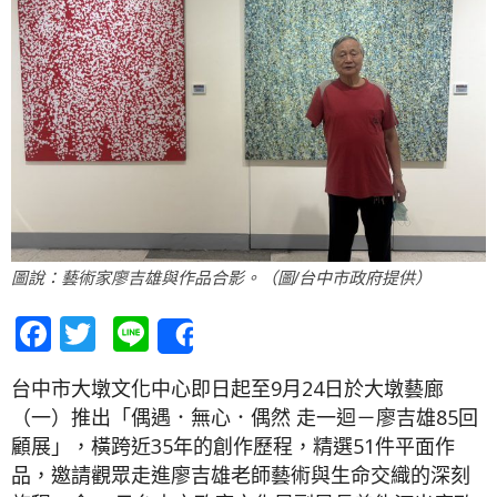
圖說：藝術家廖吉雄與作品合影。（圖/台中市政府提供）
Facebook
Twitter
Line
Share
台中市大墩文化中心即日起至9月24日於大墩藝廊
（一）推出「偶遇．無心．偶然 走一迴－廖吉雄85回
顧展」，橫跨近35年的創作歷程，精選51件平面作
品，邀請觀眾走進廖吉雄老師藝術與生命交織的深刻