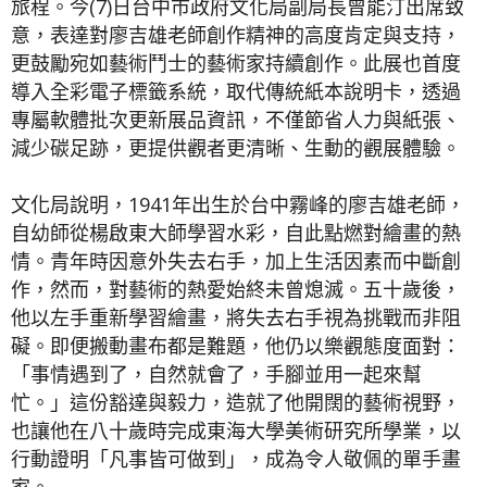
旅程。今(7)日台中市政府文化局副局長曾能汀出席致
意，表達對廖吉雄老師創作精神的高度肯定與支持，
更鼓勵宛如藝術鬥士的藝術家持續創作。此展也首度
導入全彩電子標籤系統，取代傳統紙本說明卡，透過
專屬軟體批次更新展品資訊，不僅節省人力與紙張、
減少碳足跡，更提供觀者更清晰、生動的觀展體驗。
文化局說明，1941年出生於台中霧峰的廖吉雄老師，
自幼師從楊啟東大師學習水彩，自此點燃對繪畫的熱
情。青年時因意外失去右手，加上生活因素而中斷創
作，然而，對藝術的熱愛始終未曾熄滅。五十歲後，
他以左手重新學習繪畫，將失去右手視為挑戰而非阻
礙。即便搬動畫布都是難題，他仍以樂觀態度面對：
「事情遇到了，自然就會了，手腳並用一起來幫
忙。」這份豁達與毅力，造就了他開闊的藝術視野，
也讓他在八十歲時完成東海大學美術研究所學業，以
行動證明「凡事皆可做到」，成為令人敬佩的單手畫