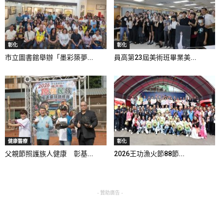
彰化
彰化
市立圖書館舉辦「墨彩築夢...
員高第23屆美術班畢業美...
健康醫療
彰化
父親節照護族人健康 彰基...
2026王功漁火節88節...
- 贊助廣告 -