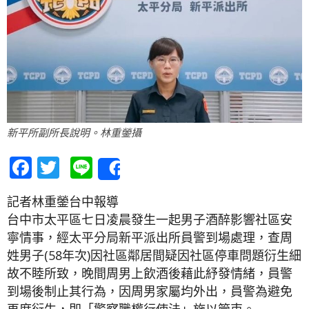
新平所副所長說明。林重鎣攝
Facebook
Twitter
Line
Share
記者林重鎣台中報導
台中市太平區七日凌晨發生一起男子酒醉影響社區安
寧情事，經太平分局新平派出所員警到場處理，查周
姓男子(58年次)因社區鄰居間疑因社區停車問題衍生細
故不睦所致，晚間周男上飲酒後藉此紓發情緒，員警
到場後制止其行為，因周男家屬均外出，員警為避免