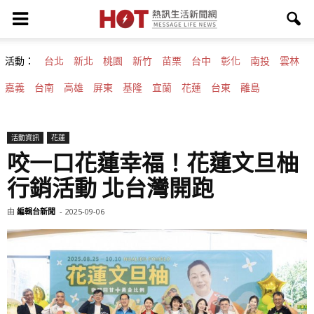
活動：
台北
新北
桃園
新竹
苗栗
台中
彰化
南投
雲林
嘉義
台南
高雄
屏東
基隆
宜蘭
花蓮
台東
離島
活動資訊
花蓮
咬一口花蓮幸福！花蓮文旦柚
行銷活動 北台灣開跑
由
編輯台新聞
-
2025-09-06