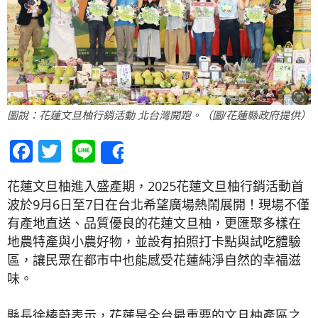
圖說：花蓮文旦柚行銷活動 北台灣開跑。（圖/花蓮縣政府提供）
Facebook
Twitter
Line
Share
花蓮文旦柚進入盛產期，2025花蓮文旦柚行銷活動首
波於9月6日至7日在台北希望廣場熱鬧展開！現場不僅
有產地直送、品質優良的花蓮文旦柚，更匯聚多樣在
地農特產與小農好物，並設有拍照打卡點與試吃體驗
區，讓民眾在都市中也能感受花蓮純淨自然的幸福滋
味。
縣長徐榛蔚表示，花蓮是全台最重要的文旦柚產區之