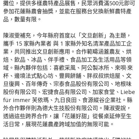
攤位，提供多樣農特產品展售，民眾消費滿500元即可
參加花蓮縣農會抽獎，並能在服務台兌換新鮮農特產
品，數量有限。
陳淑雯補充，今年縣府首度以「文旦創新」為主題，
攜手 15 家縣內業者 與 1 家縣外知名清潔產品加工企
業，共同推出文旦創新應用。合作範疇涵蓋農友、烘
焙、飲品、冰品、伴手禮、食品加工及生活用品等領
域。縣內夥伴包括：喜歡采風、阿公製冰所、來唄·來
杯、邊境法式點心坊、豐興餅舖、胖叔叔烘焙屋、文
旦復興、百年傳奇、宗泰食品股份有限公司、地根味
股份有限公司、宏捷食品有限公司、加家食堂、Liebe
für immer 芙依瑪、九日良田、食源縱谷企業社。縣
外合作夥伴則為德大生技股份有限公司。陳淑雯說，
透過這些跨界合作，讓「花蓮好甜」從餐桌延伸至生
活日常，展現花蓮農產跨域加值的無限可能。