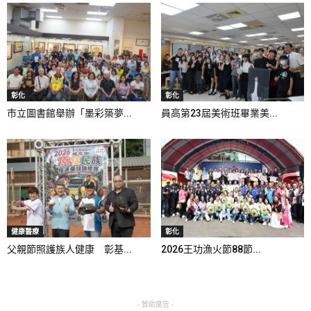
彰化
彰化
市立圖書館舉辦「墨彩築夢...
員高第23屆美術班畢業美...
健康醫療
彰化
父親節照護族人健康 彰基...
2026王功漁火節88節...
- 贊助廣告 -