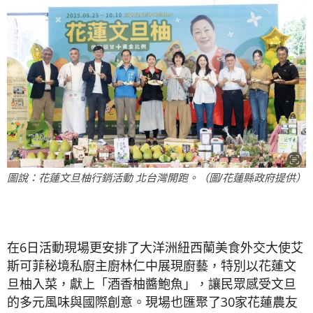
圖說：花蓮文旦柚行銷活動 北台灣開跑。（圖/花蓮縣政府提供）
在6日活動現場更安排了大洋洲紐西蘭美食外交大使艾
斯可菲秘境私廚主廚林仁中展現廚藝，特別以花蓮文
旦柚入菜，獻上「酒香柚醬鮑魚」，讓民眾感受文旦
的多元風味與國際創意。現場也匯聚了30家花蓮農友