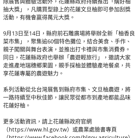
除展售與體驗活動外，花蓮縣政府持續推出「購好柚
抽大獎」，凡購買型錄上的花蓮文旦柚即可參加刮獎
活動，有機會贏得萬元大獎。
9月13日至14日，縣府前石雕廣場將舉辦全新「柚香良
菜市集」，聚集逾60個特色攤位，結合美食、手作、
親子闖關與舞台表演，並推出打卡禮與市集消費券。
同日，花蓮縣政府也舉辦「農遊輕旅行」，邀請大家
走進產地瑞穗鄉果園，親手採柚並體驗產地餐桌，共
享花蓮專屬的農遊魅力。
系列活動從北台灣展售到縣府市集、文旦柚農遊，將
一路持續至中秋佳節，讓民眾從都市到產地都能品味
花蓮好柚。
更多活動資訊，請上花蓮縣政府官網
（https://www.hl.gov.tw）或農業處臉書專頁
（https://www.facebook.com/hlgov.agriculture）