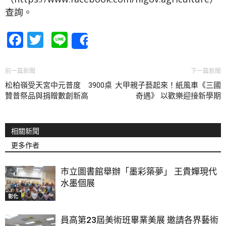
查詢。
Facebook
Twitter
Line
Share
前一篇新聞
下一篇新聞
松柏嶺受天宮中元普度 3900桌
大甲親子藝起來！紙風車《三國
贊普祭品與捐贈數創新高
奇遇》 以歡樂迎接新學期
相關新聞
更多作者
市立圖書館舉辦「墨彩築夢」 王貴嬋現代
水墨個展
彰化
員高第23屆美術班畢業美展 邀請各界藝術