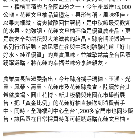
一，種植面積約占全國四分之一，今年產量達15,000
公噸。花蓮文旦柚品質穩定、果形勻稱，風味極佳，
以果肉細緻、清爽微酸回甘著稱，是中秋節最受歡迎
的水果。她強調，花蓮文旦柚不僅是優質農產品，更
是農友辛勤耕耘與大地滋養的結晶。縣府期盼透過一
系列行銷活動，讓民眾在參與中深刻體驗花蓮「好山
好水、純淨優質」的真實風味，並誠摯邀請全台民眾
踴躍選購，將花蓮的幸福滋味分享給親友。
農業處長陳淑雯指出，今年縣府攜手瑞穗、玉溪、光
豐、鳳榮、壽豐、花蓮市及花蓮縣農會，陸續於台北
希望廣場、圓山花博、新北板橋與建國花市舉辦展
售，把「黃金比例」的花蓮好柚直接送到消費者手
中。同時，全聯福利中心全台1,200多家門市也同步販
售，讓民眾在日常採買時即可輕鬆選購花蓮文旦柚。