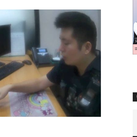
訊
生
活
新