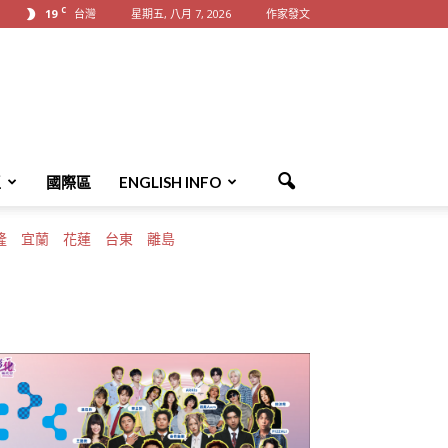
C
19
台灣
星期五, 八月 7, 2026
作家發文
區
國際區
ENGLISH INFO
隆
宜蘭
花蓮
台東
離島