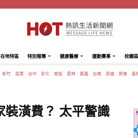
在地特區
特別報導
健康醫療
運動賽事
校園
HotMessage
新竹
苗栗
台中
彰化
南投
雲林
嘉義
台南
高雄
屏東
基
熱
家裝潢費？ 太平警識