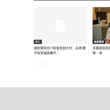
彰化
健康醫療
國民黨同志介紹會巡迴大村、永靖 魏
反覆感冒竟
平政率議員攜手...
檳、酒