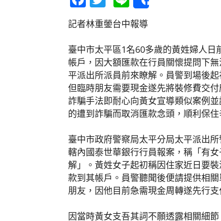
Share
記者林重鎣台中報導
臺中市太平區1名60多歲的黃姓婦人日
帳戶，因大額匯款在行員關懷提問下無
平派出所派員前來瞭解。員警到場後起
但臨時朋友需要現金遂先將裝修費交付
詐騙手法即耐心向黃女宣導類似案例並
的遭到詐騙而取消匯款念頭，順利保住
臺中市政府警察局太平分局太平派出所警
轄內國泰世華銀行行員報案，稱「有女
解」。黃姓女子起初稱因住家近日要裝
款到其帳戶。員警聽聞後便請提供相關
朋友，因他目前急需現金周轉遂先行支
因當時黃女支吾其詞不願透露相關細節