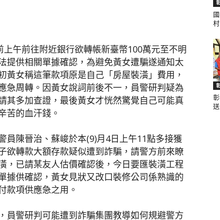
國
村.
聞
前上午前往附近銀行欲轉帳新臺幣100萬元至不明
法提供相關單據確認，為避免黃女遭騙遂通知太
初黃女稱這筆款項原是自己「房屋裝潢」費用，
應急周轉。因黃女說詞前後不一，員警研判疑為
彰
請其多加查證，最後黃女才恍然驚覺自己可能真
網
送.
辛苦的血汗錢。
員陳晉治、蘇峻於本(9)月4日上午11點多接獲
子欲轉款大額存款疑似遭到詐騙，請警方前來瞭
潢，已請某友人估價確認後，今日要匯裝潢工程
單據供確認，黃女見狀又改口裝修公司係熟識的
付款項供應急之用。
，員警研判可能遭到詐騙集團教導如何規避警方