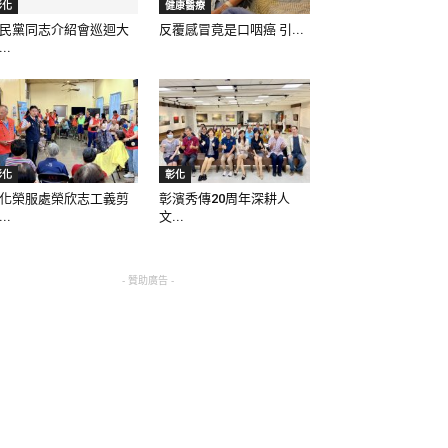
彰化
健康醫療
民黨同志介紹會巡迴大
反覆感冒竟是口咽癌 引...
..
彰化
彰化
化榮服處榮欣志工義剪
彰濱秀傳20周年深耕人
..
文...
- 贊助廣告 -