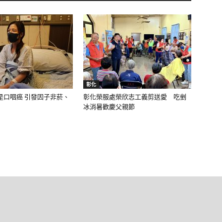
彰化
是口咽癌 引發因子非菸、
彰化榮服處榮欣志工義剪送愛 吃剉
冰消暑歡慶父親節