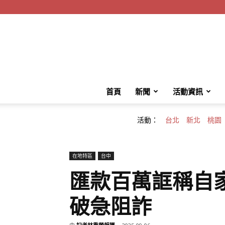
首頁
新聞
活動資訊
活動：
台北
新北
桃園
在地特區
台中
匯款百萬誆稱自
破急阻詐