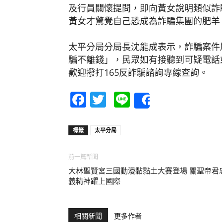
及行員關懷提問，即向黃女說明類似詐
黃女才驚覺自己恐成為詐騙集團的肥羊
太平分局分局長沈能成表示，詐騙案件
騙不離錢」，民眾如有接聽到可疑電話
歡迎撥打165反詐騙諮詢專線查詢。
Facebook
Twitter
Line
Share
標籤
太平分局
前一篇新聞
大林聖賢宮三國動漫黏黏土大賽登場 關聖帝君
義精神躍上國際
相關新聞
更多作者