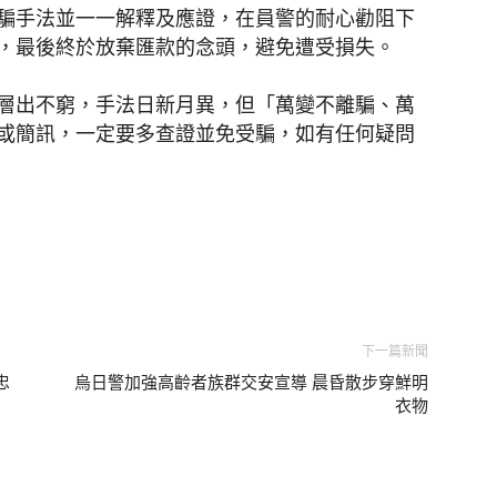
騙手法並一一解釋及應證，在員警的耐心勸阻下
，最後終於放棄匯款的念頭，避免遭受損失。
層出不窮，手法日新月異，但「萬變不離騙、萬
或簡訊
，一定要多查證並免受騙，如有任何疑問
下一篇新聞
忠
烏日警加強高齡者族群交安宣導 晨昏散步穿鮮明
衣物