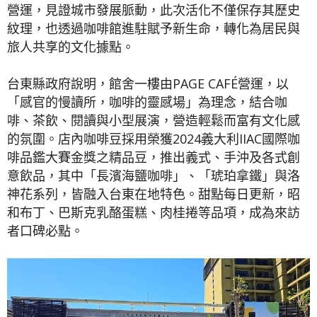
營運，見證城市發展脈動，此次活化不僅保存其歷史
紋理，也透過咖啡館進駐賦予新生命，轉化為居民與
旅人共享的文化據點。
台東縣政府說明，館舍一樓由PAGE CAFÉ營運，以
「感官的慢讀所，咖啡的靈感場」為理念，結合咖
啡、茶飲、閱讀與小型展演，營造輕鬆而富有文化感
的氛圍。店內咖啡豆採用榮獲2024義大利IIAC國際咖
啡品鑑大賽金獎之精品豆，推出義式、手沖及各式創
意飲品，其中「長濱海鹽咖啡」、「琥珀拿鐵」與洛
神花系列，皆融入台東在地特色。甜點每日更新，昭
和布丁、巴斯克乳酪蛋糕、肉桂捲等品項，成為來訪
者口碑必點。