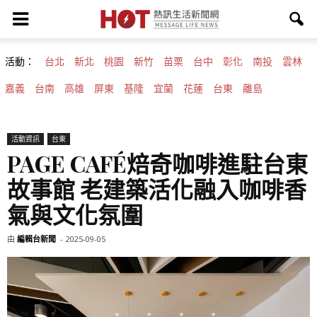
活動：
台北
新北
桃園
新竹
苗栗
台中
彰化
南投
雲林
嘉義
台南
高雄
屏東
基隆
宜蘭
花蓮
台東
離島
活動資訊
台東
PAGE CAFÉ焙奇咖啡進駐台東
故事館 老建築活化融入咖啡香
氣與文化氛圍
由
編輯台新聞
-
2025-09-05