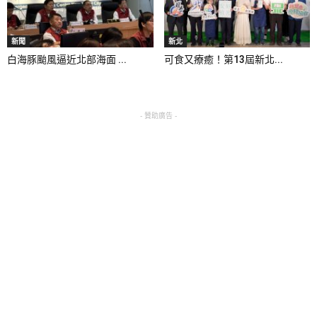
新聞
新北
白海豚颱風逼近北部海面 ...
可食又療癒！第13屆新北...
- 贊助廣告 -