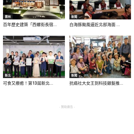
雲林
新聞
百年歷史建築「西螺街長宿...
白海豚颱風逼近北部海面 ...
新北
新聞
可食又療癒！第13屆新北...
抗癌社大女王到科技銀髮推...
- 贊助廣告 -