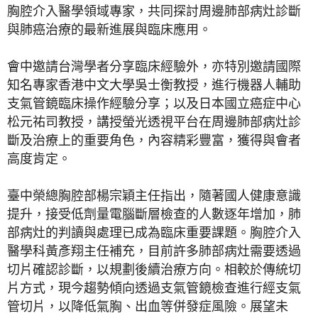
胸腔介入醫學領域專家，共同探討周邊肺部病灶診斷
與肺癌治療的最新進展與臨床應用。
會中邀請台灣學者分享臨床經驗外，亦特別邀請國際
知名專家香港中文大學吳士衡教授，進行機器人輔助
支氣管鏡臨床操作經驗分享；以及日本國立癌症中心
松元祐司教授，講授螢光透視平台在周邊肺部病灶診
斷及治療上的重要角色，內容精彩豐富，獲得與會者
高度肯定。
臺中榮總胸腔部楊宗穎主任指出，隨著國人健康意識
提升，接受低劑量電腦斷層檢查的人數逐年增加，肺
部病灶的判讀與處理已成為臨床重要課題。胸腔介入
醫學科黃彥翔主任補充，目前許多肺部病灶需要透過
切片確認診斷，以規劃後續治療方向。相較於傳統切
片方式，現今趨勢傾向透過支氣管鏡檢查進行經支氣
管切片，以降低氣胸、出血等併發症風險。展望未