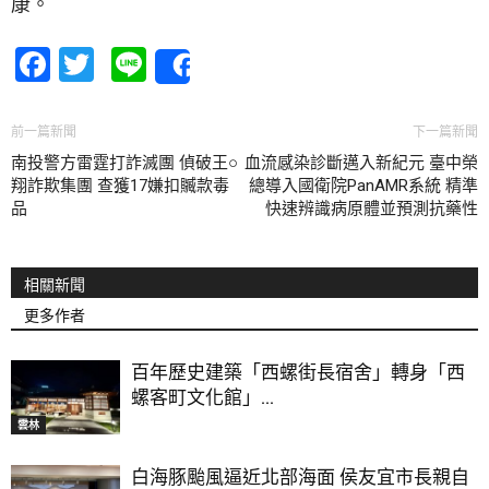
康。
Facebook
Twitter
Line
Share
前一篇新聞
下一篇新聞
南投警方雷霆打詐滅團 偵破王○
血流感染診斷邁入新紀元 臺中榮
翔詐欺集團 查獲17嫌扣贓款毒
總導入國衛院PanAMR系統 精準
品
快速辨識病原體並預測抗藥性
相關新聞
更多作者
百年歷史建築「西螺街長宿舍」轉身「西
螺客町文化館」...
雲林
白海豚颱風逼近北部海面 侯友宜市長親自