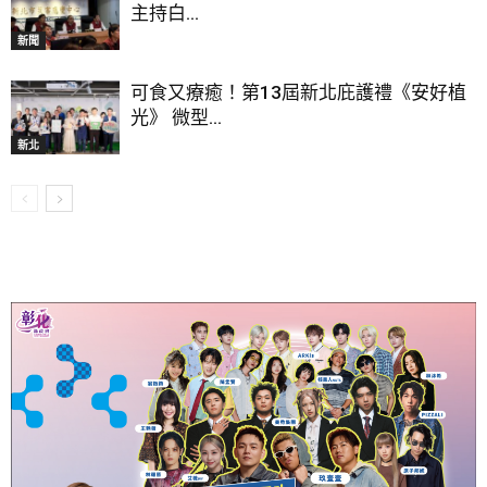
主持白...
新聞
可食又療癒！第13屆新北庇護禮《安好植
光》 微型...
新北