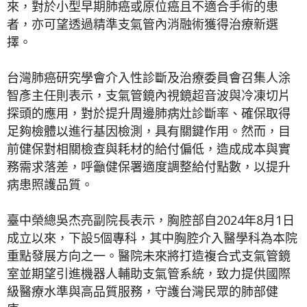
來，對於小型早期肺癌或原位癌且不適合手術的患
者，亦可望透過精準支氣管內消融術獲得治療新選
擇。
台灣肺癌研究學會介入性診斷及治療委員會召集人涂
智彥主任則表示，支氣管鏡內視鏡超音波與冷凍切片
探頭的應用，對於提升周邊肺病灶診斷率、確保取得
足夠檢體以進行基因檢測，具有關鍵作用。然而，目
前健保對相關檢查與耗材的給付偏低，造成成本與實
務需求落差，呼籲健保署適度調整給付點數，以提升
病患照護品質。
臺中榮總吳杰亮副院長表示，胸腔部自2024年8月1日
成立以來，下設5個專科，其中胸腔介入醫學科為本院
重點發展方向之一。醫院未來將打造複合式支氣管鏡
室並期望引進機器人輔助支氣管系統，致力提供國際
級醫療水準與高品質服務，守護台灣民眾的肺部健