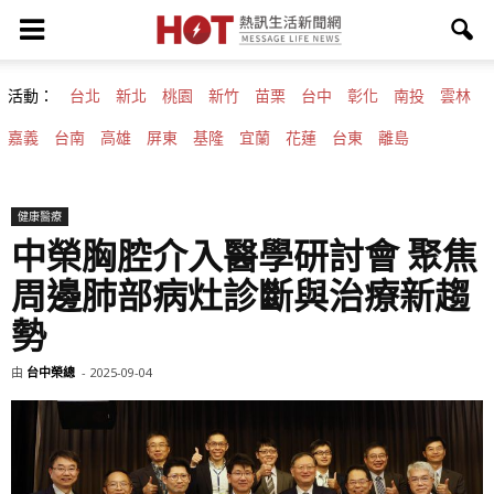
活動：
台北
新北
桃園
新竹
苗栗
台中
彰化
南投
雲林
嘉義
台南
高雄
屏東
基隆
宜蘭
花蓮
台東
離島
健康醫療
中榮胸腔介入醫學研討會 聚焦
周邊肺部病灶診斷與治療新趨
勢
由
台中榮總
-
2025-09-04