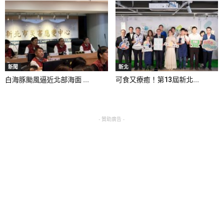
新聞
新北
白海豚颱風逼近北部海面 ...
可食又療癒！第13屆新北...
- 贊助廣告 -