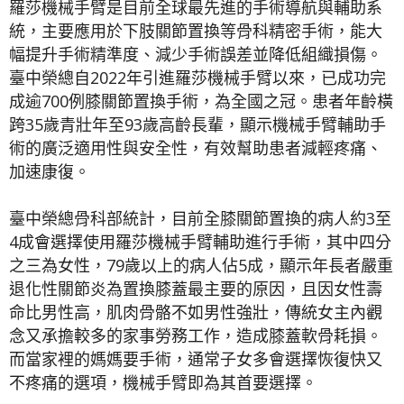
羅莎機械手臂是目前全球最先進的手術導航與輔助系
統，主要應用於下肢關節置換等骨科精密手術，能大
幅提升手術精準度、減少手術誤差並降低組織損傷。
臺中榮總自2022年引進羅莎機械手臂以來，已成功完
成逾700例膝關節置換手術，為全國之冠。患者年齡橫
跨35歲青壯年至93歲高齡長輩，顯示機械手臂輔助手
術的廣泛適用性與安全性，有效幫助患者減輕疼痛、
加速康復。
臺中榮總骨科部統計，目前全膝關節置換的病人約3至
4成會選擇使用羅莎機械手臂輔助進行手術，其中四分
之三為女性，79歲以上的病人佔5成，顯示年長者嚴重
退化性關節炎為置換膝蓋最主要的原因，且因女性壽
命比男性高，肌肉骨骼不如男性強壯，傳統女主內觀
念又承擔較多的家事勞務工作，造成膝蓋軟骨耗損。
而當家裡的媽媽要手術，通常子女多會選擇恢復快又
不疼痛的選項，機械手臂即為其首要選擇。