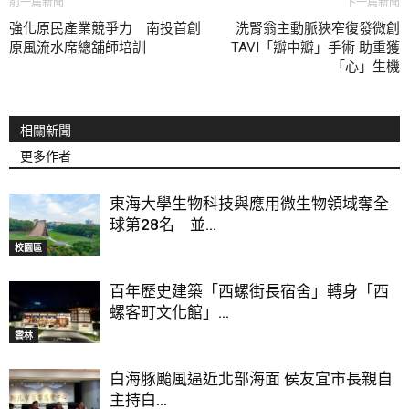
前一篇新聞
下一篇新聞
強化原民產業競爭力 南投首創
洗腎翁主動脈狹窄復發微創
原風流水席總舖師培訓
TAVI「瓣中瓣」手術 助重獲
「心」生機
相關新聞
更多作者
東海大學生物科技與應用微生物領域奪全
球第28名 並...
校園區
百年歷史建築「西螺街長宿舍」轉身「西
螺客町文化館」...
雲林
白海豚颱風逼近北部海面 侯友宜市長親自
主持白...