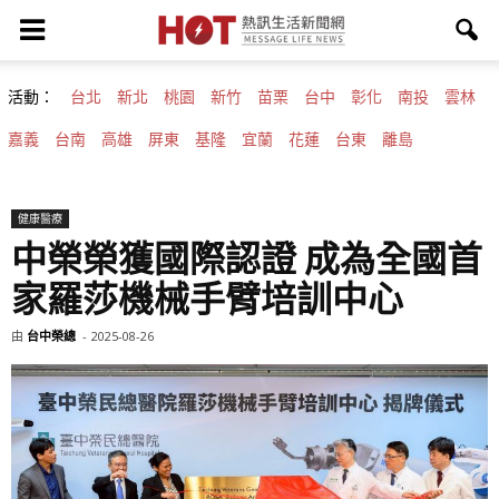
活動：
台北
新北
桃園
新竹
苗栗
台中
彰化
南投
雲林
嘉義
台南
高雄
屏東
基隆
宜蘭
花蓮
台東
離島
健康醫療
中榮榮獲國際認證 成為全國首
家羅莎機械手臂培訓中心
由
台中榮總
-
2025-08-26