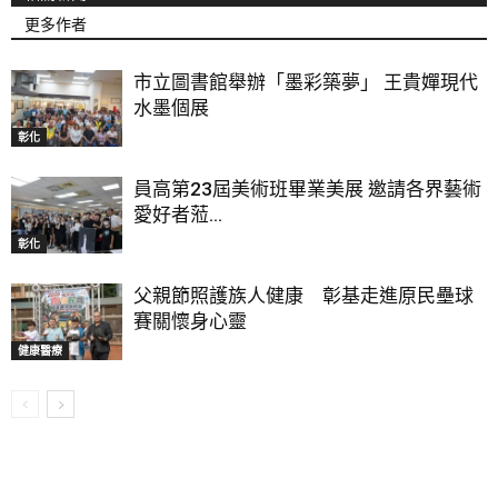
更多作者
市立圖書館舉辦「墨彩築夢」 王貴嬋現代
水墨個展
彰化
員高第23屆美術班畢業美展 邀請各界藝術
愛好者蒞...
彰化
父親節照護族人健康 彰基走進原民壘球
賽關懷身心靈
健康醫療