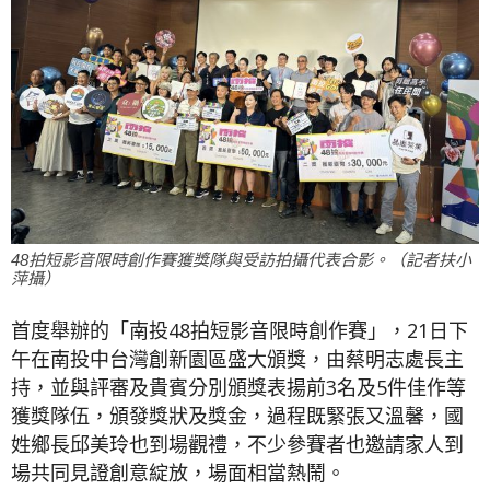
48拍短影音限時創作賽獲獎隊與受訪拍攝代表合影。（記者扶小
萍攝）
首度舉辦的「南投48拍短影音限時創作賽」，21日下
午在南投中台灣創新園區盛大頒獎，由蔡明志處長主
持，並與評審及貴賓分別頒獎表揚前3名及5件佳作等
獲獎隊伍，頒發獎狀及獎金，過程既緊張又溫馨，國
姓鄉長邱美玲也到場觀禮，不少參賽者也邀請家人到
場共同見證創意綻放，場面相當熱鬧。