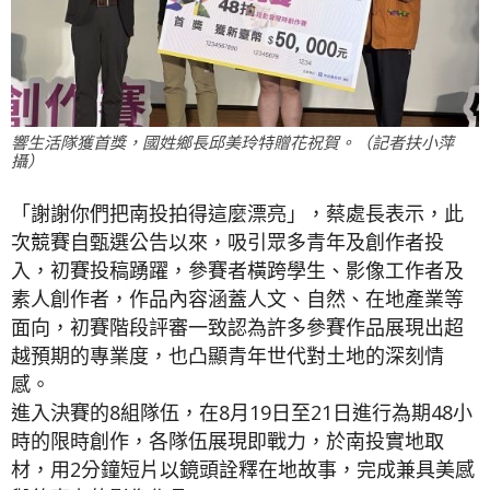
響生活隊獲首獎，國姓鄉長邱美玲特贈花祝賀。（記者扶小萍
攝）
「謝謝你們把南投拍得這麼漂亮」，蔡處長表示，此
次競賽自甄選公告以來，吸引眾多青年及創作者投
入，初賽投稿踴躍，參賽者橫跨學生、影像工作者及
素人創作者，作品內容涵蓋人文、自然、在地產業等
面向，初賽階段評審一致認為許多參賽作品展現出超
越預期的專業度，也凸顯青年世代對土地的深刻情
感。
進入決賽的8組隊伍，在8月19日至21日進行為期48小
時的限時創作，各隊伍展現即戰力，於南投實地取
材，用2分鐘短片以鏡頭詮釋在地故事，完成兼具美感