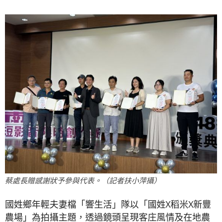
蔡處長贈感謝狀予參與代表。（記者扶小萍攝）
國姓鄉年輕夫妻檔「響生活」隊以「國姓X稻米X新豐
農場」為拍攝主題，透過鏡頭呈現客庄風情及在地農