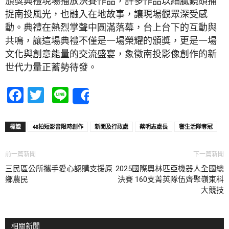
頒獎典禮現場播放決賽作品，許多作品以細膩鏡頭捕
捉南投風光，也融入在地故事，讓現場觀眾深受感
動。典禮在熱烈掌聲中圓滿落幕，台上台下的互動與
共鳴，讓這場典禮不僅是一場榮耀的頒獎，更是一場
文化與創意能量的交流盛宴，象徵南投影像創作的新
世代力量正蓄勢待發。
Facebook
Twitter
Line
Share
標籤
48拍短影音限時創作
新聞及行政處
蔡明志處長
響生活隊奪冠
前一篇新聞
下一篇新聞
三民區公所攜手愛心認購支援原
2025國際奧林匹亞機器人全國總
鄉農民
決賽 160支菁英隊伍齊聚嶺東科
大競技
相關新聞