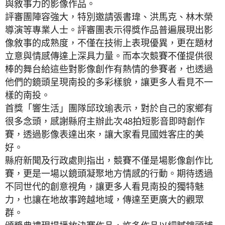
與敘事力的影像作品。
評審團陣容強大，特別邀請張書瑋、洪馬克、林木榮
導演等專業人士。評審團表示得獎作品普遍展現出影
像敘事的成熟度，不僅在技術上表現優異，更在題材
立意與情感傳達上深具力量。而本次競賽不僅提供很
棒的舞台給這些對影像創作有熱情的參賽者，也透過
他們的鏡頭呈現南投的多彩樣貌，讓更多人看見不一
樣的南投。
首獎「響生活」團隊邱玟瑜表示，對於自己的家鄉有
很多念頭，感謝縣府主辦此次48拍短影音即時創作
賽，透過影像表達出來，讓大家看見國姓客庄的美
好。
縣府新聞及行政處則指出，競賽不僅是場影像創作比
賽，更是一場以鏡頭凝聚地方情感的行動。期待透過
不同世代的創意視角，讓更多人看見南投的獨特魅
力，也讓在地故事跨越地域，傳達至更廣大的觀眾
群。