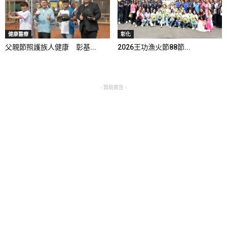
健康醫療
彰化
父親節照護族人健康 彰基...
2026王功漁火節88節...
- 贊助廣告 -