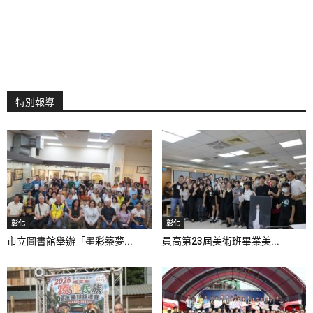
特別報導
彰化
彰化
市立圖書館舉辦「墨彩築夢...
員高第23屆美術班畢業美...