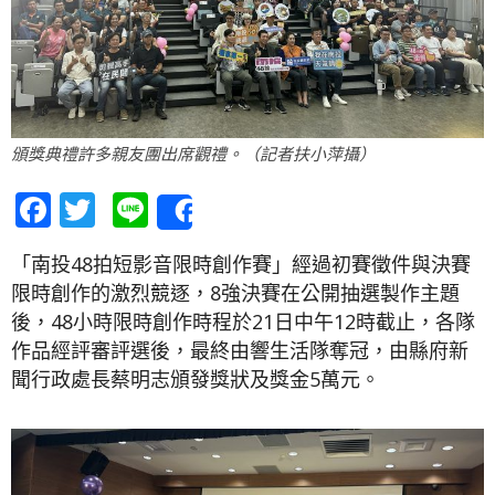
頒獎典禮許多親友團出席觀禮。（記者扶小萍攝）
Facebook
Twitter
Line
Share
「南投48拍短影音限時創作賽」經過初賽徵件與決賽
限時創作的激烈競逐，8強決賽在公開抽選製作主題
後，48小時限時創作時程於21日中午12時截止，各隊
作品經評審評選後，最終由響生活隊奪冠，由縣府新
聞行政處長蔡明志頒發獎狀及獎金5萬元。