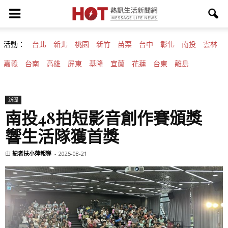
活動：
台北
新北
桃園
新竹
苗栗
台中
彰化
南投
雲林
嘉義
台南
高雄
屏東
基隆
宜蘭
花蓮
台東
離島
新聞
南投48拍短影音創作賽頒獎
響生活隊獲首獎
由
記者扶小萍報導
-
2025-08-21