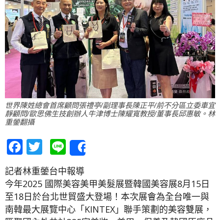
世界陳姓總會首席顧問張禮亭/副理事長陳正平/前不分區立委車宜
靜顧問/歐思佛生技創辦人牛津博士陳耀寬教授/董事長邱惠敏。林
重鎣翻攝
Facebook
Twitter
Line
Share
記者林重鎣台中報導
今年2025 國際美容美甲美髮展暨韓國美容展8月15日
至18日於台北世貿盛大登場！本次展會為全台唯一與
南韓最大展覽中心「KINTEX」聯手策劃的美容雙展，