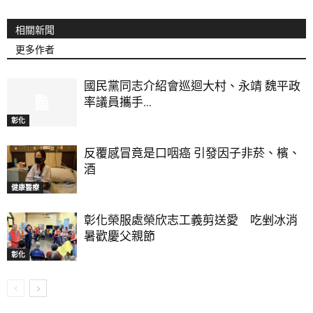
相關新聞
更多作者
國民黨同志介紹會巡迴大村、永靖 魏平政
率議員攜手...
彰化
反覆感冒竟是口咽癌 引發因子非菸、檳、
酒
健康醫療
彰化榮服處榮欣志工義剪送愛 吃剉冰消
暑歡慶父親節
彰化