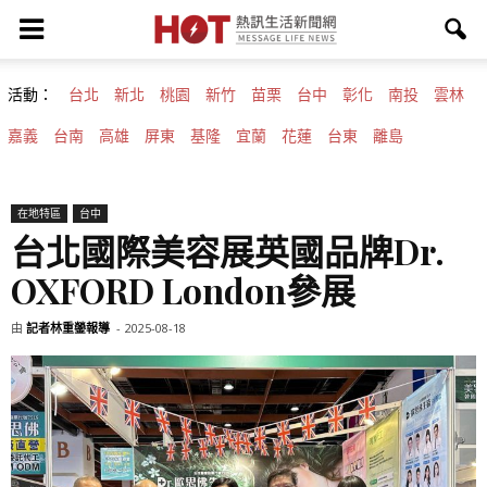
活動：
台北
新北
桃園
新竹
苗栗
台中
彰化
南投
雲林
嘉義
台南
高雄
屏東
基隆
宜蘭
花蓮
台東
離島
在地特區
台中
台北國際美容展英國品牌Dr.
OXFORD London參展
由
記者林重鎣報導
-
2025-08-18