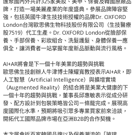
匯聚國內外共計325家美妝、美甲、保養及韓國原廠品
牌，打造一場美麗產業的年度盛典。參展品牌陣容堅
強，包括英國牛津生技技術授權的品牌Dr. OXFORD
London台灣歐思佛生物科技股份有限公司（生技醫療
股7519）代工生產。Dr. OXFORD London從臉部保
養、手部保養、彩妝組合、洗髮護髮、身體保養一應
俱全，讓消費者一站掌握年度新品脈動與流行風格。
AI+AR將會是下一個十年美業的趨勢與挑戰
歐思佛生技創辦人牛津博士陳耀寬教授表示AI+AR，即
人工智慧（Artificial Intelligence）與擴增實境
（Augmented Reality）的結合將是美業大健康的下
一個十年的趨勢與挑戰，董事長邱惠敏表示從成分研
發、配方設計到包裝策略皆公司ㄧ條龍完成。展現高
度國際化水準，預期將吸引眾多專業買家前來洽談，
開拓代工國際品牌市場在亞洲B2B的合作契機。
本次展會近百家韓國品牌以及保養潮流的「玻璃