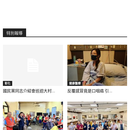
特別報導
彰化
健康醫療
國民黨同志介紹會巡迴大村...
反覆感冒竟是口咽癌 引...