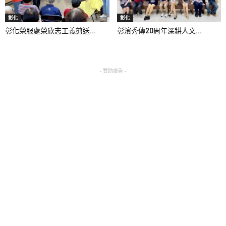
彰化
彰化
彰化榮服處榮欣志工義剪送...
彰濱秀傳20周年深耕人文...
- 贊助廣告 -