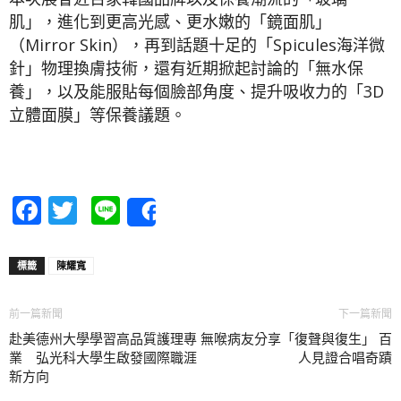
肌」，進化到更高光感、更水嫩的「鏡面肌」
（Mirror Skin），再到話題十足的「Spicules海洋微
針」物理換膚技術，還有近期掀起討論的「無水保
養」，以及能服貼每個臉部角度、提升吸收力的「3D
立體面膜」等保養議題。
Facebook
Twitter
Line
Share
標籤
陳耀寬
前一篇新聞
下一篇新聞
赴美德州大學學習高品質護理專
無喉病友分享「復聲與復生」 百
業 弘光科大學生啟發國際職涯
人見證合唱奇蹟
新方向