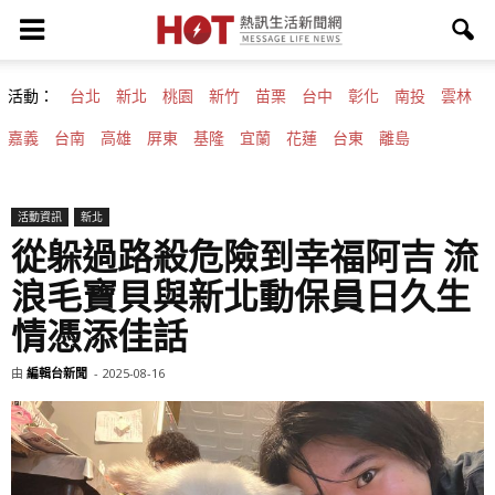
活動：
台北
新北
桃園
新竹
苗栗
台中
彰化
南投
雲林
嘉義
台南
高雄
屏東
基隆
宜蘭
花蓮
台東
離島
活動資訊
新北
從躲過路殺危險到幸福阿吉 流
浪毛寶貝與新北動保員日久生
情憑添佳話
由
編輯台新聞
-
2025-08-16