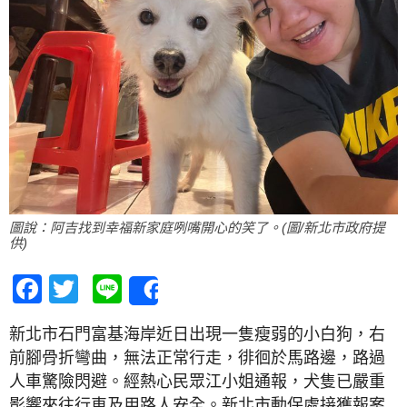
圖說：阿吉找到幸福新家庭咧嘴開心的笑了。(圖/新北市政府提
供)
Facebook
Twitter
Line
Share
新北市石門富基海岸近日出現一隻瘦弱的小白狗，右
前腳骨折彎曲，無法正常行走，徘徊於馬路邊，路過
人車驚險閃避。經熱心民眾江小姐通報，犬隻已嚴重
影響來往行車及用路人安全。新北市動保處接獲報案