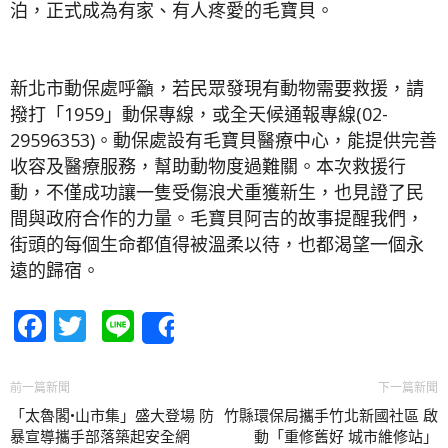
泊，正式成為有家、有人疼愛的毛寶貝。
新北市動保處呼籲，若民眾發現有動物需要救援，請
撥打「1959」動保專線，或全天候通報專線(02-
29596353)。動保處設有毛寶貝醫療中心，能提供完善
收容及醫療服務，幫助動物度過難關。本次救援行
動，不僅成功讓一隻受傷浪犬重獲新生，也見證了民
間與政府合作的力量。毛寶貝阿吉的故事提醒我們，
街頭的每個生命都值得被溫柔以待，也都渴望一個永
遠的歸宿。
Facebook
Twitter
Line
Share
前一篇新聞
下一篇新聞
「太魯閣•山市集」盛大登場 防
竹縣環保局攜手竹北新國社區 啟
暴宣導攜手部落築起安全網
動「重修舊好 城市維修站」