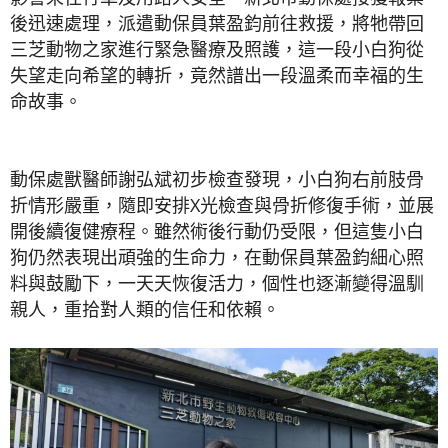
後迅速處理，派遣動保員葉盈鈞前往救援，將牠帶回
三芝動物之家進行緊急醫療及照護，這一段小白狗從
失望走向希望的轉折，竟然譜出一段溫柔而幸福的生
命故事。
動保處獸醫師謝弘斌初步檢查發現，小白狗右前肢骨
折情形嚴重，隨即安排X光檢查與骨折修復手術，並展
開後續復健療程。雖然術後行動仍受限，但這隻小白
狗仍然表現出頑強的生命力，在動保員葉盈鈞細心照
料與鼓勵下，一天天恢復活力，個性也逐漸變得溫馴
親人，重拾對人類的信任和依賴。