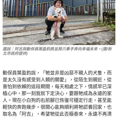
圖說：阿吉與動保員葉盈鈞肩並肩爪牽手奔向幸福未來。(圖/新
北市政府提供)
動保員葉盈鈞說，「牠並非是凶惡不親人的犬隻，而
是太久沒有感受到人類的關愛」，從陌生到親近，從
害怕到依賴的這段期間，每天相處之下，情感早已深
植心中，那一刻我就下定決心，要跟牠成為永遠的家
人。現在小白狗的右前腳已恢復可穩定行走，甚至能
輕快的奔跑幾步。很開心能夠順利將牠認養回家，也
取名為「阿吉」，希望牠從此否極泰來，永遠不再漂