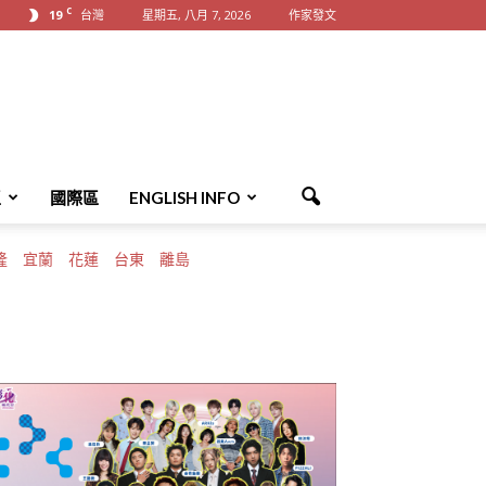
C
19
台灣
星期五, 八月 7, 2026
作家發文
區
國際區
ENGLISH INFO
隆
宜蘭
花蓮
台東
離島