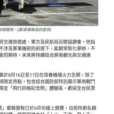
熱鬧開飛。(圖/屏東縣政府提供)
府交通旅遊處、軍方及民航局召開協調會，他指
不涉及軍事機密的前提下，能朝常態化舉辦，不
家的期待，未來將持續結合屏南觀光與交通建
於8月16日至17日在恆春機場火力全開，除了
項限定亮點，包含結合國防部特別展示軍用戰鬥
限定「飛行四格紀念照」體驗區，歡迎全台民眾
感」套裝遊程已於6月份線上開賣，目前所剩名額