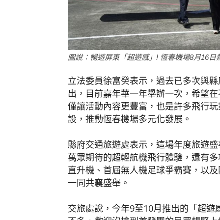
圖說：暢遊屏東「超遊感」! 恆春機場8月16日
立法委員徐富癸表示，過去已多次與縣
出，目前嘉年華一年舉辦一次，希望在
僅讓活動內容更豐富，也是許多飛行玩
設，推動恆春機場多元化發展。
縣府交通旅遊處表示，這場年度旅遊盛事
萬眾期待的超輕航機飛行體驗，還有多
直升機、首屆無人機足球爭霸賽，以及
一同共襄盛舉。
交旅處說，今年9至10月推出的「超遊