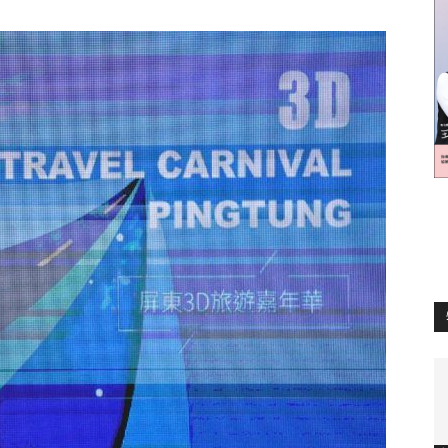
訊
生
活
新