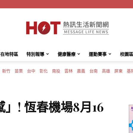
在地特區
特別報導
健康醫療
運動賽事
校園
HotMessage
新竹
苗栗
台中
彰化
南投
雲林
嘉義
台南
高雄
屏東
基
熱
」! 恆春機場8月16