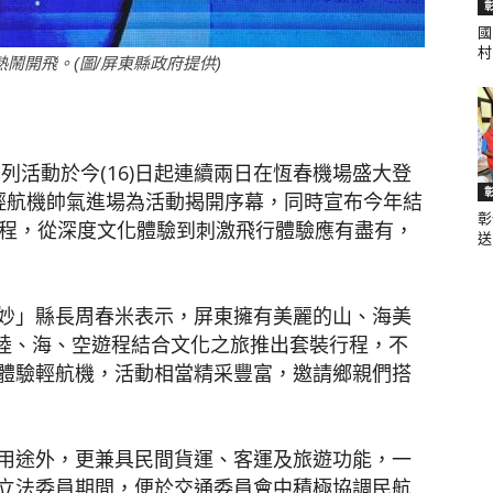
國
村.
熱鬧開飛。(圖/屏東縣政府提供)
聞
列活動於今(16)日起連續兩日在恆春機場盛大登
輕航機帥氣進場為活動揭開序幕，同時宣布今年結
彰
網
遊程，從深度文化體驗到刺激飛行體驗應有盡有，
送.
妙」縣長周春米表示，屏東擁有美麗的山、海美
次陸、海、空遊程結合文化之旅推出套裝行程，不
體驗輕航機，活動相當精采豐富，邀請鄉親們搭
用途外，更兼具民間貨運、客運及旅遊功能，一
立法委員期間，便於交通委員會中積極協調民航