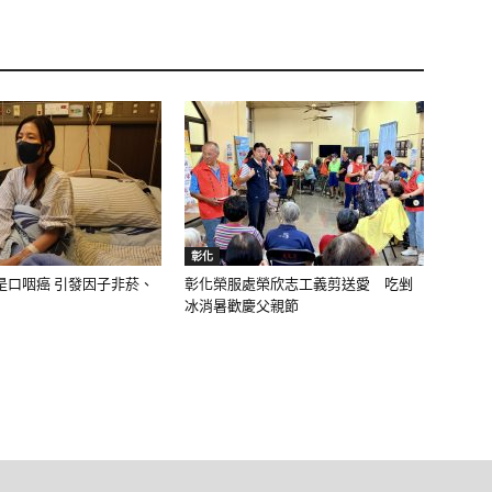
彰化
是口咽癌 引發因子非菸、
彰化榮服處榮欣志工義剪送愛 吃剉
冰消暑歡慶父親節