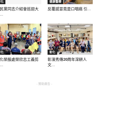
彰化
健康醫療
民黨同志介紹會巡迴大
反覆感冒竟是口咽癌 引...
..
彰化
彰化
化榮服處榮欣志工義剪
彰濱秀傳20周年深耕人
..
文...
- 贊助廣告 -