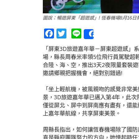
圖說：暢遊屏東「超遊感」! 恆春機場8月16日
Facebook
Twitter
Line
Share
「屏東3D旅遊嘉年華－屏東超遊感」系
場，縣長周春米率領5位飛行員駕駛超
合陸、海、空，推出3天2夜限量套裝
邀請鄉親把握機會，絕對別錯過!
「坐上輕航機，被風親吻的感覺非常美
景，3D旅遊嘉年華已邁入第4年，此
僅從屏北、屏中到屏南應有盡有，還能
上嘉年華航線，共享屏東美景。
周縣長指出，如何讓恆春機場除了國防
直是縣府團隊努力的方向，她憶起時任