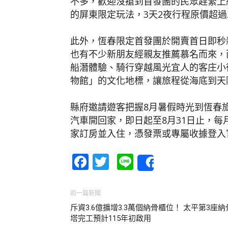
不多，歡迎沒搶到首發團的民眾趕緊上
的屏東限定玩法，3天2夜行程原價超過
此外，恆春限定首發團於開賣首日即秒
也有不少新朋友經親友推薦慕名而來，
船潛體驗、騎行穿越風光宜人的客庄小
物館」的文化地標，讓旅程從海底到天
縣府邀請遊客把握8月暑假時光到恆春
汽車開回家，即日起至8月31日止，
家訂房並入住，憑發票或專屬收據登入
Facebook
Twitter
Line
Share
前一篇新聞
斥資3.6億擴增3.3萬個納骨櫃位！ 太平第3座納
塔完工預計115年初啟用