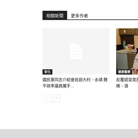
相關新聞
更多作者
彰化
健康醫療
國民黨同志介紹會巡迴大村、永靖 魏
反覆感冒竟
平政率議員攜手...
檳、酒