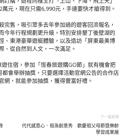
網訂購，遊程同樣主打「上山、下海、飛上天」
2萬元，現在只需6,990元，手速要快才搶得到。
殺完售，吸引眾多去年參加過的遊客回流報名，
而今年行程規劃更升級，特別安排墾丁後壁湖的
徑、東港豪華遊艇體驗，以及造訪「屏東最美博
際、從自然到人文，一次滿足。
旅遊住宿，參加「恆春旅遊購GO節」就有機會把
每月都會舉辦抽獎，只要選擇活動官網公告的合作店
官網，就能參加抽獎，獲得豐富好禮。
下一篇新聞
骨
代代感恩心．祖孫創意秀 歡慶祖父母節暨樂齡
學習成果展