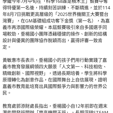
學繼今年7月中旬在「科學168誰是積木王」競賽中奪
得特優第一名後，持續刻苦訓練、不斷精進，並於114
年8月7日挑戰更高層級的「2025世界機關王大賽暨台
灣賽」，在GM基礎組成功奪下金獎（第一名），為嘉
義市再添國際級榮耀。本屆競賽吸引來自多國選手同
場較勁，垂楊國小團隊憑藉穩健的操作、創新的結構
設計與優異的團隊協作脫穎而出，贏得評審一致肯
定。
黃敏惠市長表示，垂楊國小的孩子們用行動實踐了嘉
義市教育發展綱領四大願景「人文第一、科技相佐、
精緻創新、國際視野」，透過長期培養，學生將科學
原理轉化為創意作品，在國際舞台上自信展現，證明
嘉義市教育能培育出具國際競爭力與影響力的世界公
民。
教育處郭添財處長指出，垂楊國小自12年前即在週末
潛能開發班開辦「樂高機關王班」，長期深耕STEAM