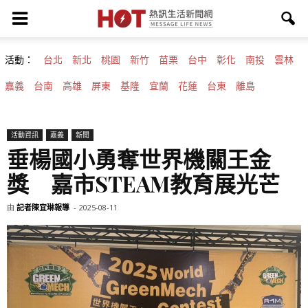
活動：
台北
新北
桃園
新竹
苗栗
台中
彰化
南投
雲林
嘉義
台南
高雄
屏東
基隆
宜蘭
花蓮
台東
離島
活動資訊
嘉義
新聞
垂楊國小勇奪世界機關王金
獎 嘉市STEAM教育展光芒
由
記者陳宜琳報導
-
2025-08-11