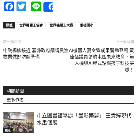
Facebook
Twitter
Line
Share
標籤
世界機關王協會
世界機關王大賽
垂楊國小
前一篇新聞
下一篇新聞
中颱楊柳接近 嘉縣政府籲請農漁
AI機器人夏令營成果驚豔登場 黃
牧業做好防颱準備
佳恬議員領航屯區未來教育，無
人機與AI程式點燃孩子科技夢
想！
相關新聞
更多作者
市立圖書館舉辦「墨彩築夢」 王貴嬋現代
水墨個展
彰化