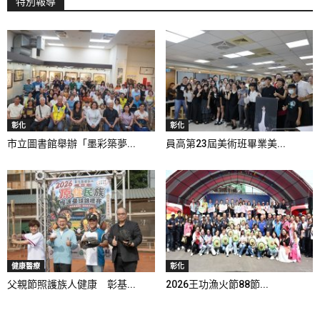
特別報導
彰化
彰化
市立圖書館舉辦「墨彩築夢...
員高第23屆美術班畢業美...
健康醫療
彰化
父親節照護族人健康 彰基...
2026王功漁火節88節...