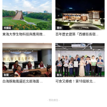
校園區
雲林
東海大學生物科技與應用微...
百年歷史建築「西螺街長宿...
新聞
新北
白海豚颱風逼近北部海面 ...
可食又療癒！第13屆新北...
- 贊助廣告 -