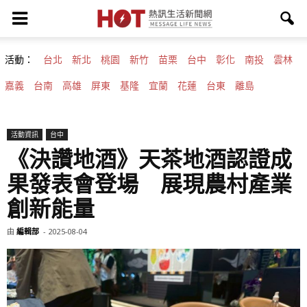
活動：
台北
新北
桃園
新竹
苗栗
台中
彰化
南投
雲林
嘉義
台南
高雄
屏東
基隆
宜蘭
花蓮
台東
離島
活動資訊
台中
《決讚地酒》天茶地酒認證成
果發表會登場 展現農村產業
創新能量
由
編輯部
-
2025-08-04