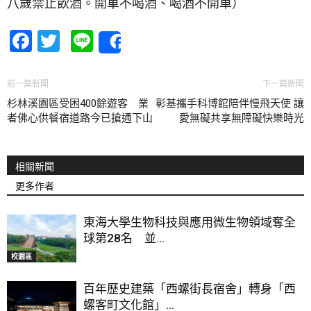
八歲禁止飲酒。開車不喝酒、喝酒不開車）
Facebook
Twitter
Line
Share
前一篇新聞
下一篇新聞
杉林溪園區受困400餘遊客 業
彰基攜手科博館陪伴慢飛天使 讓
者佛心供餐宿道路今已搶通下山
愛無礙共享無障礙快樂時光
相關新聞
更多作者
東海大學生物科技與應用微生物領域奪全
球第28名 並...
校園區
百年歷史建築「西螺街長宿舍」轉身「西
螺客町文化館」...