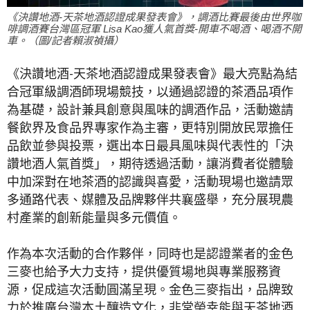
《決讚地酒-天茶地酒認證成果發表會》，調酒比賽最後由世界咖
啡調酒賽台灣區冠軍 Lisa Kao獲人氣首獎-開車不喝酒、喝酒不開
車。（圖/記者賴淑禎攝）
《決讚地酒-天茶地酒認證成果發表會》最大亮點為結
合冠軍級調酒師現場競技，以通過認證的茶酒品項作
為基礎，設計兼具創意與風味的調酒作品，活動邀請
餐飲界及食品界專家作為主審，更特別開放民眾擔任
品飲並參與投票，選出本日最具風味與代表性的「決
讚地酒人氣首獎」，期待透過活動，讓消費者從體驗
中加深對在地茶酒的認識與喜愛，活動現場也邀請眾
多通路代表、媒體及品牌夥伴共襄盛舉，充分展現農
村產業的創新能量與多元價值。
作為本次活動的合作夥伴，同時也是認證業者的金色
三麥也給予大力支持，提供優質場地與專業服務資
源，促成這次活動圓滿呈現。金色三麥指出，品牌致
力於推廣台灣本土釀造文化，非常榮幸能與天茶地酒