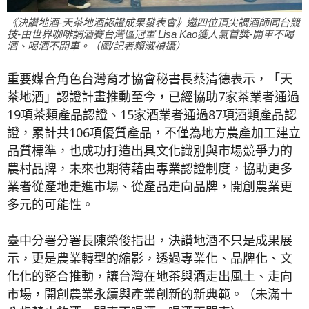
《決讚地酒-天茶地酒認證成果發表會》邀四位頂尖調酒師同台競
技-由世界咖啡調酒賽台灣區冠軍 Lisa Kao獲人氣首獎-開車不喝
酒、喝酒不開車。（圖/記者賴淑禎攝）
重要媒合角色台灣育才協會秘書長蔡清德表示，「天
茶地酒」認證計畫推動至今，已經協助7家茶業者通過
19項茶類產品認證、15家酒業者通過87項酒類產品認
證，累計共106項優質產品，不僅為地方農產加工建立
品質標準，也成功打造出具文化識別與市場競爭力的
農村品牌，未來也期待藉由專業認證制度，協助更多
業者從產地走進市場、從產品走向品牌，開創農業更
多元的可能性。
臺中分署分署長陳榮俊指出，決讚地酒不只是成果展
示，更是農業轉型的縮影，透過專業化、品牌化、文
化化的整合推動，讓台灣在地茶與酒走出風土、走向
市場，開創農業永續與產業創新的新典範。（未滿十