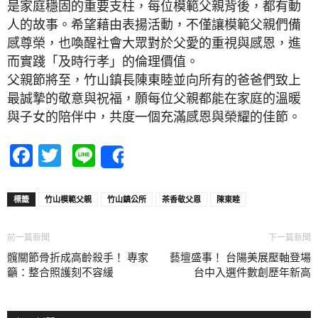
是家庭穩固的重要支柱，每位模範父親背後，都有動
人的故事。希望藉由表揚活動，不僅讓模範父親們備
感尊榮，也喚醒社會大眾對於父愛的重視與感恩，進
而實踐「及時行孝」的倫理價值。
父親節將至，竹山鎮長陳東睦並向所有的爸爸們致上
最誠摯的敬意與祝福，願每位父親都能在家庭的溫暖
與子女的陪伴中，共度一個充滿感恩與榮耀的佳節。
Facebook
Twitter
Line
Share
標籤
竹山模範父親
竹山鎮公所
茶香敬父恩
陳東睦
前一篇新聞
下一篇新聞
髖關節骨折成高齡殺手！ 專家
藝壇盛事！ 台陽美展壓軸登場
籲：整合照護刻不容緩
台中入選件數創歷年新高