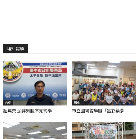
特別報導
台中
彰化
超無奈 泥醉男脫序見警舉...
市立圖書館舉辦「墨彩築夢...