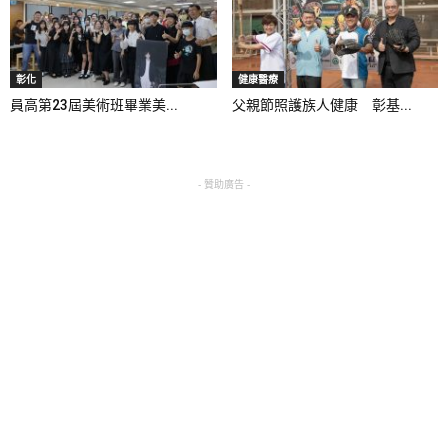
彰化
健康醫療
員高第23屆美術班畢業美...
父親節照護族人健康 彰基...
- 贊助廣告 -