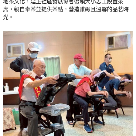
地茶文化，延正社區發展協會帶領大小志工設置茶
席，親自奉茶並提供茶點，營造雅緻且溫馨的品茗時
光。