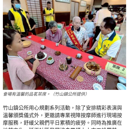
會場有溫馨的品茗茶席。（竹山鎮公所提供）
竹山鎮公所用心規劃系列活動，除了安排精彩表演與
溫馨頒獎儀式外，更邀請專業視障按摩師進行現場按
摩服務，舒緩父親們平日累積的疲勞。同時為推廣在