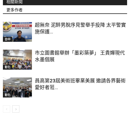
相關新聞
更多作者
超無奈 泥醉男脫序見警舉手投降 太平警實
施保護...
台中
市立圖書館舉辦「墨彩築夢」 王貴嬋現代
水墨個展
彰化
員高第23屆美術班畢業美展 邀請各界藝術
愛好者蒞...
彰化