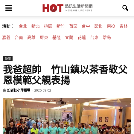
活動：
台北
新北
桃園
新竹
苗栗
台中
彰化
南投
雲林
嘉義
台南
高雄
屏東
基隆
宜蘭
花蓮
台東
離島
新聞
我爸超帥 竹山鎮以茶香敬父
恩模範父親表揚
由
記者扶小萍報導
-
2025-08-02