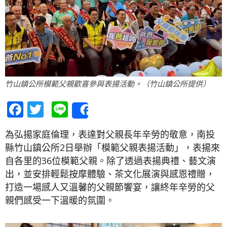
竹山鎮公所模範父親歡喜參與表揚活動。（竹山鎮公所提供）
Facebook
Twitter
Line
Share
為弘揚家庭倫理，表達對父親長年辛勞的敬意，南投
縣竹山鎮公所2日舉辦「模範父親表揚活動」，表揚來
自各里的36位模範父親。除了透過表揚典禮、藝文演
出，並安排輕鬆按摩體驗、茶文化展演與感恩禮贈，
打造一場感人又溫馨的父親節饗宴，讓終年辛勞的父
親們感受一下溫暖的氛圍。