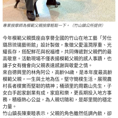
專業按摩師為模範父親按摩輕鬆一下。（竹山鎮公所提供）
今年模範父親獎座由享譽全國的竹山在地工藝「芳仕
璐昂琉璃藝術館」設計製做，象徵父愛溫潤厚重、光
耀長存，搭配鮮花與祝福禮，共同傳遞對父親們的最
高敬意。活動現場不僅表揚模範父親的感人事蹟，也
讓子女有機會向父親表達感謝與敬愛之情。
來自德興里的林角阿公，高齡94歲，是本年度最高齡
模範父親，一生與土地為伍，堅守簡樸生活，展現農
村長者樸實而堅韌的精神；桶頭里的周霸山先生，子
女白手起家創業有成，家庭和樂，更長期投入地方事
務，積極熱心公益，為人親切隨和，是鄰里間的穩定
力量。
竹山鎮長陳東睦表示，父親的角色雖然低調內斂，卻