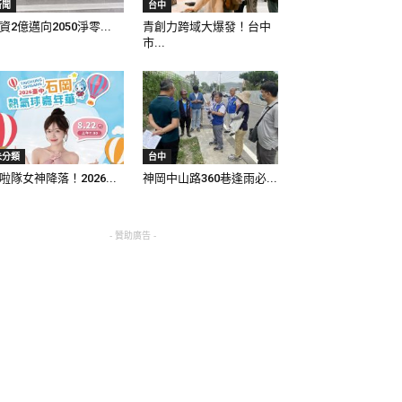
新聞
台中
資2億邁向2050淨零...
青創力跨域大爆發！台中
市...
未分類
台中
啦隊女神降落！2026...
神岡中山路360巷逢雨必...
- 贊助廣告 -