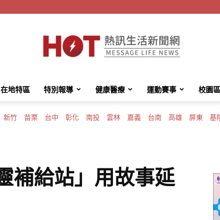
在地特區
特別報導
健康醫療
運動賽事
校園
HotMessage
新竹
苗栗
台中
彰化
南投
雲林
嘉義
台南
高雄
屏東
基
熱
心靈補給站」用故事延