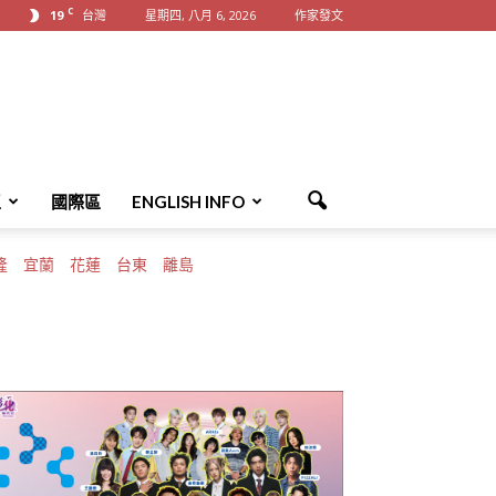
C
19
台灣
星期四, 八月 6, 2026
作家發文
區
國際區
ENGLISH INFO
隆
宜蘭
花蓮
台東
離島