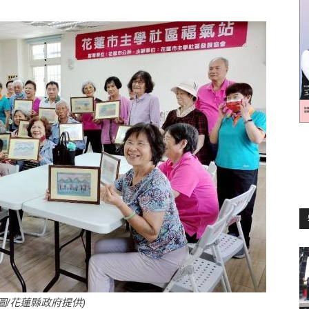
訊
生
活
新
/花蓮縣政府提供)