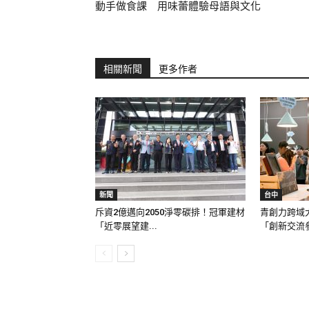
動手做食課 用味蕾體驗母語與文化
相關新聞
更多作者
新聞
台中
斥資2億邁向2050淨零碳排！冠軍建材
青創力跨域
「近零展望建...
「創新交流參