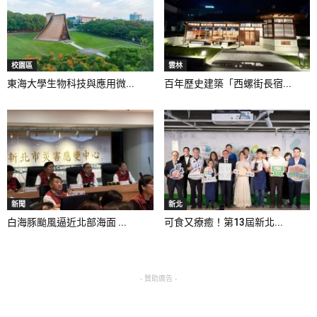
校園區
雲林
東海大學生物科技與應用微...
百年歷史建築「西螺街長宿...
新聞
新北
白海豚颱風逼近北部海面 ...
可食又療癒！第13屆新北...
- 贊助廣告 -