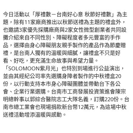
今日活動以「厚禮數－台南好心意 秋節好禮數」為主
題，除有11家廠商推出以秋節送禮為主題的禮盒外，
也邀請3家優先採購廠商與2家女性微型創業者共同設
攤介紹來自不同性別、障礙程度者多元豐富的手作
品，選擇由身心障礙朋友親手製作的產品作為節慶贈
禮，是台南人獨有的溫暖與細膩，讓禮盒不只是好
看、好吃，更充滿生命故事與希望力量。
「SOLOMOON紫月光」也特別到場進行公益演出，
並由其經紀公司率先選購身障者製作的中秋禮盒20
份，以行動支持本市身心障礙團體並帶動台下各公
會、企業行業選購。台南市工商發展投資策進會陳宗
明總幹事以郭綜合醫院志工大隊名義，訂購220份。台
南市總工業會也現場捐款新台幣12萬元，為這場中秋
送禮活動增添溫暖與感動。