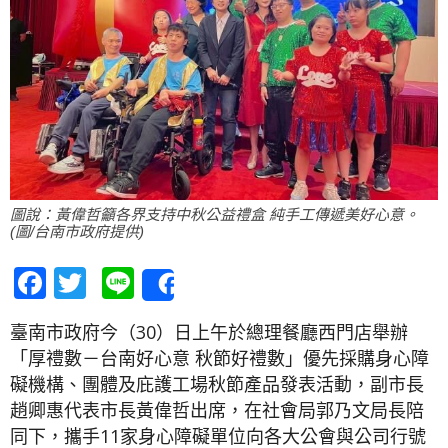
圖說：黃偉哲籲各界支持中秋公益禮盒 純手工傳遞美好心意。
(圖/台南市政府提供)
Facebook
Twitter
Line
Share
臺南市政府今（30）日上午於總理餐廳西門店舉辦
「厚禮數－台南好心意 秋節好禮數」優先採購身心障
礙機構、團體及庇護工場秋節產品發表活動，副市長
趙卿惠代表市長黃偉哲出席，在社會局郭乃文局長陪
同下，攜手11家身心障礙單位向各大公會與公司行號