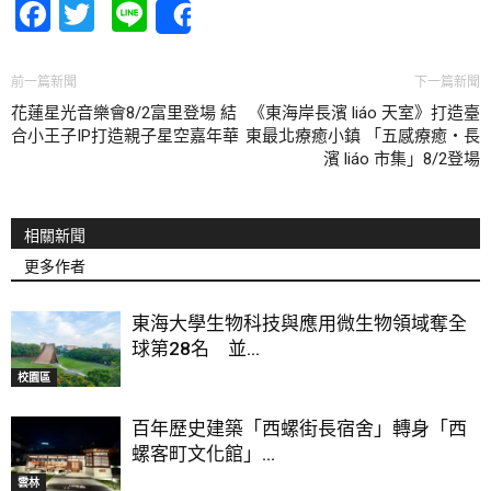
Facebook
Twitter
Line
Share
前一篇新聞
下一篇新聞
花蓮星光音樂會8/2富里登場 結
《東海岸長濱 liáo 天室》打造臺
合小王子IP打造親子星空嘉年華
東最北療癒小鎮 「五感療癒・長
濱 liáo 市集」8/2登場
相關新聞
更多作者
東海大學生物科技與應用微生物領域奪全
球第28名 並...
校園區
百年歷史建築「西螺街長宿舍」轉身「西
螺客町文化館」...
雲林