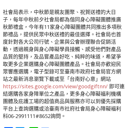
社會局表示，中秋節是親友團聚、祝賀送禮的大日
子，每年中秋前夕社會局都為偕同身心障礙團體推廣
秋節禮盒，今年有11家身心障礙團體共同推出多項秋
節禮品，提供民眾中秋送禮的最佳選擇。社會局也首
度針對各大公司行號、企業與公會辦理聯合促銷活
動，透過親身與身心障礙學員接觸、感受他們對產品
品質的堅持，及品嘗產品好吃、純粹的味道，希望爭
取更多企業選購身心障礙團體產品。社會局亦歡迎民
眾響應選購，電子型錄可至臺南市政府社會局官方網
站之最新消息瀏覽下載或至「台南好心意」網站
https://sites.google.com/view/goodgiftnn/
即可連
結選購各家身障單位之產品，更多身心障礙福利機構
團體及庇護工場的超值商品與服務亦可以到優先採購
平台上查詢選購或洽臺南市社府社會局身心障礙褔利
科06-2991111#8652詢問。