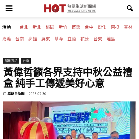
活動：
台北
新北
桃園
新竹
苗栗
台中
彰化
南投
雲林
嘉義
台南
高雄
屏東
基隆
宜蘭
花蓮
台東
離島
活動資訊
台南
黃偉哲籲各界支持中秋公益禮
盒 純手工傳遞美好心意
由
編輯台新聞
-
2025-07-30