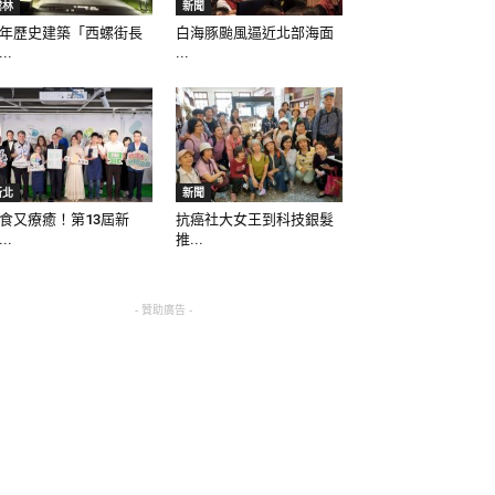
雲林
新聞
年歷史建築「西螺街長
白海豚颱風逼近北部海面
..
...
新北
新聞
食又療癒！第13屆新
抗癌社大女王到科技銀髮
..
推...
- 贊助廣告 -