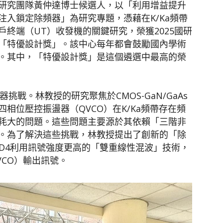
研究團隊黃仲達博士候選人，以「利用增益提升
入鎖定除頻器」為研究專題，憑藉在K/Ka頻帶
用戶終端（UT）收發機的關鍵研究，榮獲2025國研
「特優設計獎」。該中心每年都會鼓勵國內學術
。其中，「特優設計獎」是這個遴選中最高的榮
挑戰。林教授的研究聚焦於CMOS-GaN/GaAs
相位壓控振盪器（QVCO）在K/Ka頻帶存在頻
耗大的問題。這些問題主要源於其依賴「三階非
。為了解決這些挑戰，林教授提出了創新的「除
LFD4利用訊號強度更高的「雙重線性混波」技術，
CO）輸出訊號。