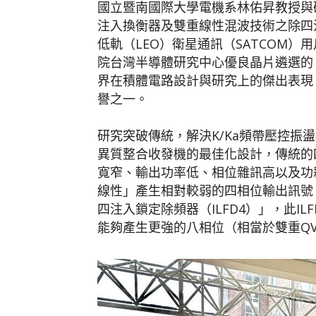
國立暨南國際大學電機系林佑昇教授與
注入換衡器及雙重線性混波技術之除四注
低軌（LEO）衛星通訊（SATCOM）
院台灣半導體研究中心優良晶片遴選的
界在積體電路設計與研究上的傑出表現
譽之一。
研究突破傳統，解決K/Ka頻帶壓控振盪器
異質整合收發機的最佳化設計，傳統的四
寬窄、輸出功率低、相位雜訊高以及功
線性」產生相對較弱的四相位輸出訊號
四注入鎖定除頻器（ILFD4）」，此I
能夠產生更強的八相位（相當於雙重QV