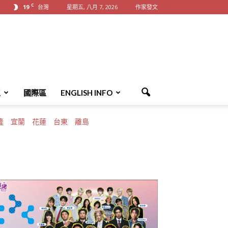
C
19
台灣
星期五, 八月 7, 2026
作家發文
區
國際區
ENGLISH INFO
隆
宜蘭
花蓮
台東
離島