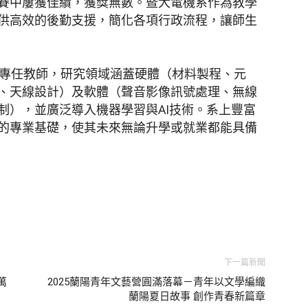
賽中屢獲佳績，獲獎無數。暨大電機系作為教學
供高效的後勤支援，簡化各項行政流程，讓師生
位專任教師，研究領域涵蓋硬體（材料製程、元
、天線設計）及軟體（聲音影像訊號處理、無線
制），並廣泛導入機器學習與AI技術。系上豐富
的專業基礎，使其未來無論升學或就業都能具備
下一篇新聞
萬
2025蘭陽青年文藝營圓滿落幕－青年以文學編織
蘭陽夏日故事 創作青春新篇章