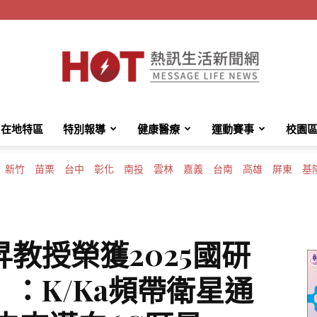
在地特區
特別報導
健康醫療
運動賽事
校園
HotMessage
新竹
苗栗
台中
彰化
南投
雲林
嘉義
台南
高雄
屏東
基
熱
教授榮獲2025國研
：K/Ka頻帶衛星通