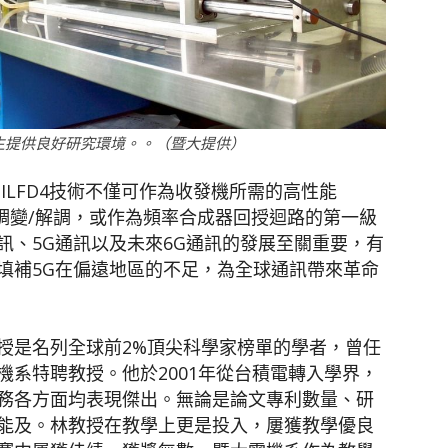
生提供良好研究環境。。（暨大提供）
ILFD4技術不僅可作為收發機所需的高性能
調變/解調，或作為頻率合成器回授迴路的第一級
訊、5G通訊以及未來6G通訊的發展至關重要，有
填補5G在偏遠地區的不足，為全球通訊帶來革命
授是名列全球前2%頂尖科學家榜單的學者，曾任
系特聘教授。他於2001年從台積電轉入學界，
務各方面均表現傑出。無論是論文專利數量、研
能及。林教授在教學上更是投入，屢獲教學優良