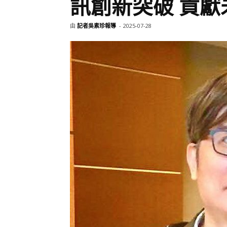
訊創新突破 貢獻
由
記者吳素珍報導
-
2025-07-28