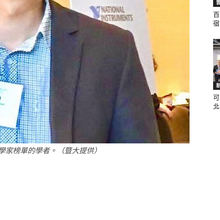
百
宿.
聞
可
網
北.
學家榜單的學者。（暨大提供）