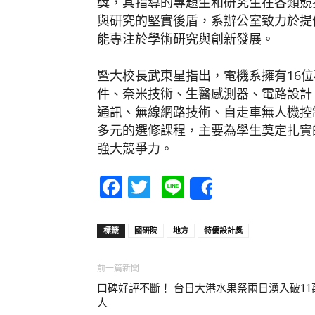
獎，其指導的專題生和研究生在各類競
與研究的堅實後盾，系辦公室致力於提
能專注於學術研究與創新發展。
暨大校長武東星指出，電機系擁有16
件、奈米技術、生醫感測器、電路設計
通訊、無線網路技術、自走車無人機控
多元的選修課程，主要為學生奠定扎實
強大競爭力。
Facebook
Twitter
Line
Share
標籤
國研院
地方
特優設計獎
前一篇新聞
口碑好評不斷！ 台日大港水果祭兩日湧入破11
人