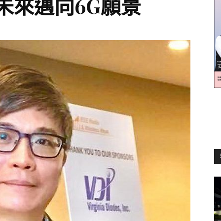
未來邁向6G願景
訊
生
活
新