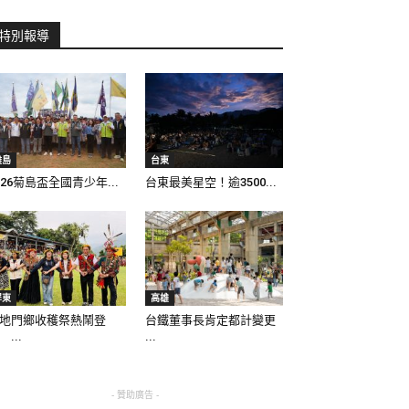
特別報導
離島
台東
026菊島盃全國青少年...
台東最美星空！逾3500...
屏東
高雄
地門鄉收穫祭熱鬧登
台鐵董事長肯定都計變更
 ...
...
- 贊助廣告 -