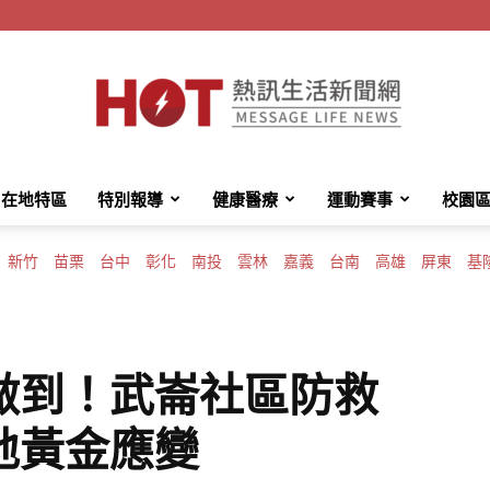
在地特區
特別報導
健康醫療
運動賽事
校園
HotMessage
新竹
苗栗
台中
彰化
南投
雲林
嘉義
台南
高雄
屏東
基
熱
做到！武崙社區防救
地黃金應變