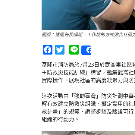
圖說：透過任務編組、工作坊的方式強化社區力
Facebook
Twitter
Line
Share
基隆市消防局於7月23日於武崙里社
＋防救災技能訓練」講習，邀集武崙社
實際操作，展現社區的高度凝聚力與防
這次活動由「強韌臺灣」防災計劃中華
解有效建立防救災組織、擬定實用的社
救計畫」的規範，調整步驟及驗證可行
組織的行動力。