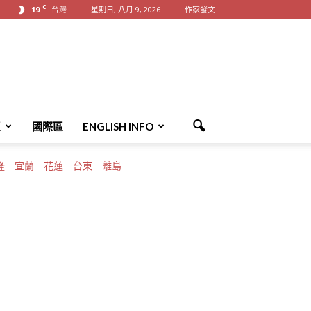
C
19
台灣
星期日, 八月 9, 2026
作家發文
區
國際區
ENGLISH INFO
隆
宜蘭
花蓮
台東
離島