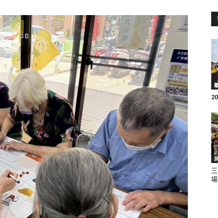
訊
生
2
活
三
場
新