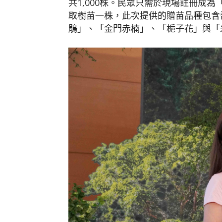
共1,000株。民眾只需於現場註冊成
取樹苗一株，此次提供的贈苗品種包含
鵑」、「金門赤楠」、「梔子花」與「