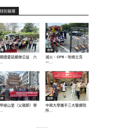
特別報導
新聞
台中
親遺愛延續做公益 六
滅火、CPR、哈姆立克
..
一...
台中
台中
甲岷山里（父親節）舉
中興大學攜手三大醫療院
..
所...