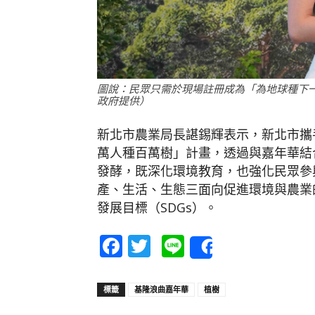
圖說：民眾只需於現場註冊成為「為地球種下
政府提供）
新北市農業局長諶錫輝表示，新北市攜
萬人種百萬樹」計畫，透過與嘉年華結
發酵，既深化環境教育，也強化民眾參
產、生活、生態三面向促進環境與農業
發展目標（SDGs）。
Facebook
Twitter
Line
Share
標籤
基隆浪曲嘉年華
植樹