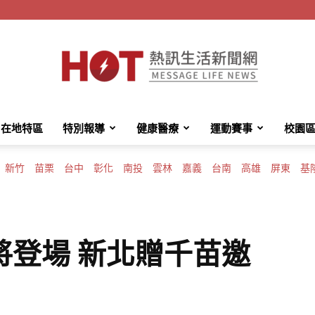
在地特區
特別報導
健康醫療
運動賽事
校園
HotMessage
新竹
苗栗
台中
彰化
南投
雲林
嘉義
台南
高雄
屏東
基
熱
將登場 新北贈千苗邀