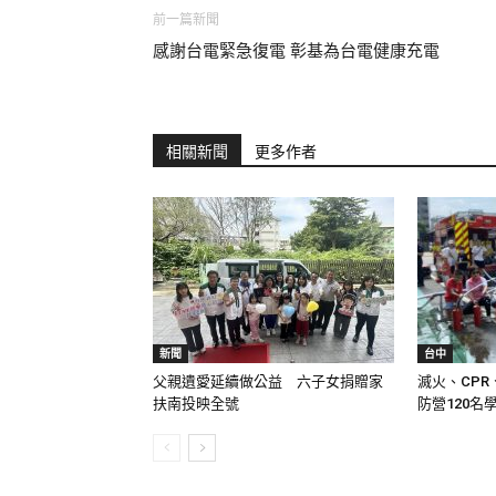
前一篇新聞
感謝台電緊急復電 彰基為台電健康充電
相關新聞
更多作者
新聞
台中
父親遺愛延續做公益 六子女捐贈家
滅火、CPR
扶南投映全號
防營120名學.