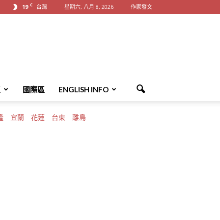
C
19
台灣
星期六, 八月 8, 2026
作家發文
區
國際區
ENGLISH INFO
隆
宜蘭
花蓮
台東
離島