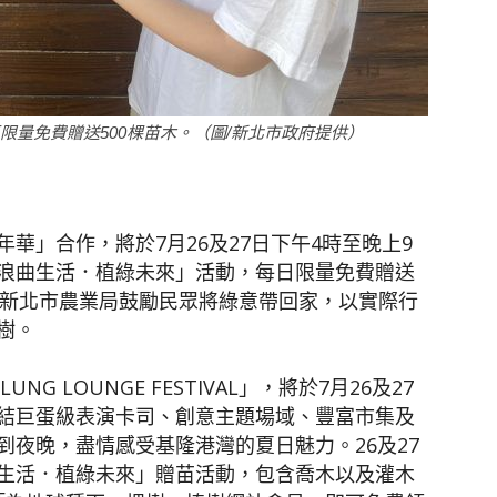
聞
區限量免費贈送500棵苗木。（圖/新北市政府提供）
網
華」合作，將於7月26及27日下午4時至晚上9
浪曲生活．植綠未來」活動，每日限量免費贈送
樹苗，新北市農業局鼓勵民眾將綠意帶回家，以實際行
樹。
NG LOUNGE FESTIVAL」，將於7月26及27
結巨蛋級表演卡司、創意主題場域、豐富市集及
夜晚，盡情感受基隆港灣的夏日魅力。26及27
生活．植綠未來」贈苗活動，包含喬木以及灌木