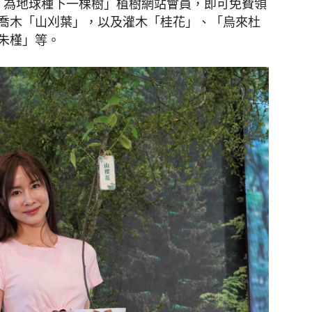
為「為地球種下一棵樹」植樹網站會員，即可免費領
喬木「山刈葉」，以及灌木「桂花」、「烏來杜
朱槿」等。