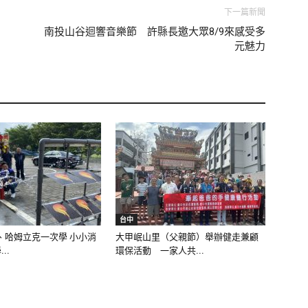
下一篇新聞
南投山谷迴響音樂節 許縣長邀大眾8/9來感受多
元魅力
台中
、哈姆立克一次學 小小消
大甲岷山里（父親節）舉辦健走兼顧
..
環保活動 一家人共...