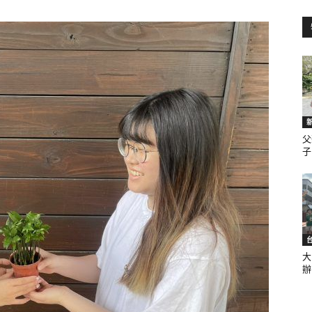
訊
生
父
子.
活
大
辦.
新