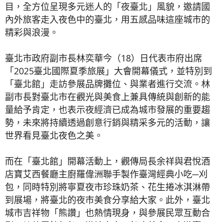
目，全方位呈現多元迷人的「夜臺北」風貌，邀請國
內外旅客走入夜色中的臺北，用五感品味這座城市的
精彩與浪漫。
臺北市政府副市長林奕華今（18）日代表市府出席
「2025臺北國際夏季旅展」大會開幕儀式，並特別到
「臺北館」走訪參展品牌攤位、與業者進行交流。林
副市長對臺北市在觀光與美食上兼具傳統與創新的能
量給予肯定，也表示夜經濟已成為城市發展的重要趨
勢，未來將持續透過創意行銷與精采多元的活動，讓
世界看見臺北夜色之美。
而在「臺北館」開幕活動上，觀傳局長余祥與君悅酒
店寶艾西餐廳主廚羅偉洲聯手製作臺灣經典小吃─刈
包，同時特別將寧夏夜市珍珠奶茶、花生捲冰淇淋帶
到展場，將臺北的夜市美食分享給大家。此外，臺北
城市吉祥物「熊讚」也熱情現身，與參展民眾互動合