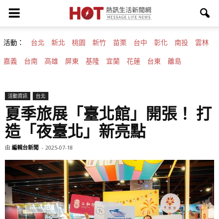
活動：
台北
新北
桃園
新竹
苗栗
台中
彰化
南投
雲林
嘉義
台南
高雄
屏東
基隆
宜蘭
花蓮
台東
離島
活動資訊
台北
夏季旅展「臺北館」開張！ 打
造「夜臺北」新亮點
由
編輯台新聞
-
2025-07-18