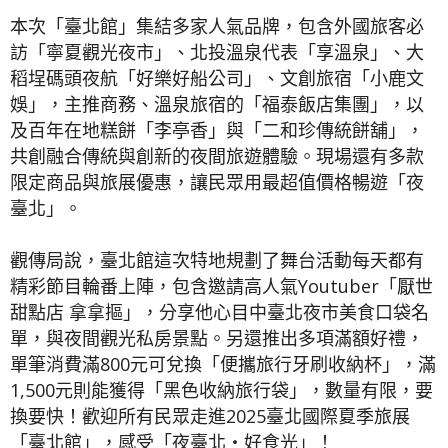
本次「臺北館」集結多家人氣品牌，包含外國旅客必
訪「寧夏觀光夜市」、北投溫泉代表「享溫泉」、大
稻埕碼頭夜航「好樂好船公司」、文創旅宿「小鹿文
娛」，主推商務、溫泉旅宿的「福泰飯店集團」，以
及百年在地糕餅「李亭香」與「二和珍傳統餅舖」，
共創融合傳統與創新的夜間旅遊體驗。現場還有多款
限定商品與旅展優惠，讓民眾用最超值價格暢遊「夜
臺北」。
觀傳局說，臺北館這次特地規劃了舞台活動每天都有
精彩節目輪番上陣，包含邀請高人氣Youtuber「厭世
甜點店 拿拿摳」，分享他心目中臺北夜市美食口袋名
單，與夜間觀光私房景點。另還推出多項滿額好禮，
單筆消費滿800元可兌換「便攜旅行牙刷收納杯」，滿
1,500元則能獲得「黑色收納旅行袋」，數量有限，要
換要快！歡迎所有民眾走進2025臺北國際夏季旅展
「臺北館」，感受「夜臺北‧好食光」！