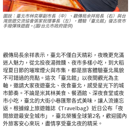
圖說：臺北市林奕華副市長（中）、觀傳局余祥局長（右）與台
灣旅遊交流協會張家祝理事長（左），體驗「臺北館」復古夜市
手撥彈珠遊戲。(圖/台北市政府提供)
觀傳局長余祥表示，臺北不僅白天精彩，夜晚更充滿
迷人魅力，從北投夜湯微醺、夜市多樣小吃，到大稻
埕夏日節的璀璨煙火與市集，都是旅客體驗臺北風貌
不可錯過的亮點。這次「臺北館」以夜間觀光為主
軸，邀請大家夜遊臺北、夜食臺北，感受星光下的城
市節奏。不論是米其林美食、餐酒館、深夜食堂或夜
市小吃，臺北的大街小巷匯聚各式美味，讓人流連忘
返。根據線上旅遊雜誌《Travelbag》近日公布「夜
間旅遊最安全城市」，臺北榮獲全球第2名，歡迎國內
外旅客安心來玩，盡情享受臺北夜的精采。