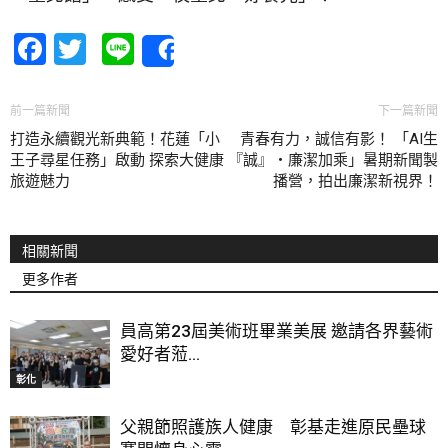
Facebook
Twitter
Line
Share
前一篇新聞
下一篇新聞
打造永續觀光新典範！花蓮「小
青春有力，誠信有影！ 「AI生
王子尋星任務」啟動 探索大健康
『誠』‧廉潔加乘」暑期新聞製
旅遊魅力
播營，拍出廉潔新視界！
相關新聞
更多作者
員高第23屆美術班畢業美展 邀請各界藝術
愛好者蒞...
彰化
父親節照護族人健康 彰基走進原民壘球