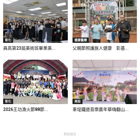
彰化
健康醫療
員高第23屆美術班畢業美...
父親節照護族人健康 彰基...
彰化
南投
2026王功漁火節88節...
車埕鐵道音樂嘉年華嗨翻山...
- 贊助廣告 -