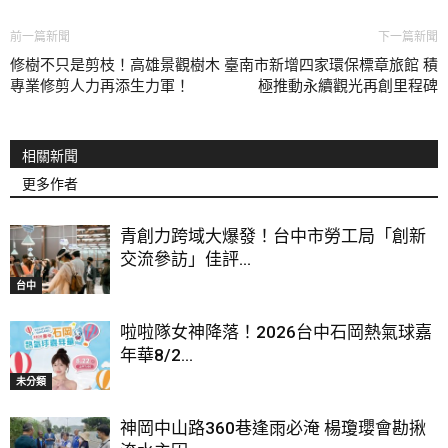
前一篇新聞
下一篇新聞
修樹不只是剪枝！高雄景觀樹木
臺南市新增四家環保標章旅館 積
專業修剪人力再添生力軍！
極推動永續觀光再創里程碑
相關新聞
更多作者
青創力跨域大爆發！台中市勞工局「創新
交流參訪」佳評...
台中
啦啦隊女神降落！2026台中石岡熱氣球嘉
年華8/2...
未分類
神岡中山路360巷逢雨必淹 楊瓊瓔會勘揪