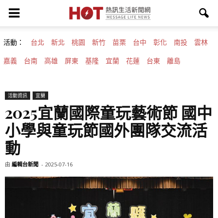
活動：
台北
新北
桃園
新竹
苗栗
台中
彰化
南投
雲林
嘉義
台南
高雄
屏東
基隆
宜蘭
花蓮
台東
離島
活動資訊
宜蘭
2025宜蘭國際童玩藝術節 國中
小學與童玩節國外團隊交流活
動
由
編輯台新聞
-
2025-07-16