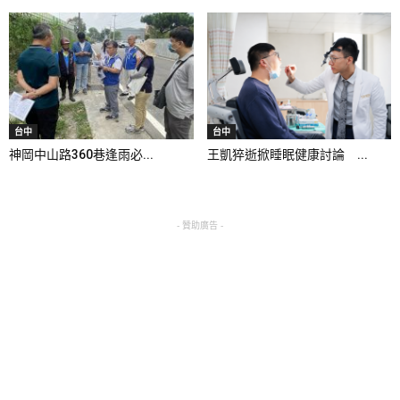
台中
台中
神岡中山路360巷逢雨必...
王凱猝逝掀睡眠健康討論 ...
- 贊助廣告 -