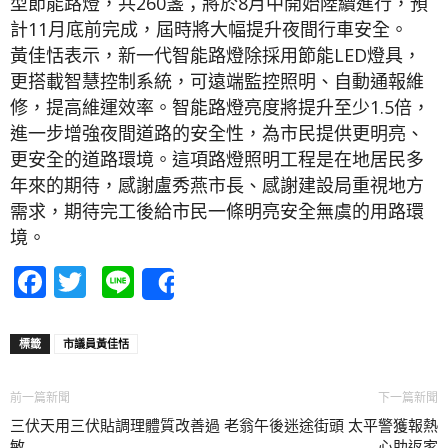
型節能路燈，共260盞；將於8月中開始陸續進行，預
計11月底前完成，屆時將大幅提升夜間行車安全。
黃佳恬表示，新一代智能路燈除採用節能LED燈具，
更搭載智慧控制系統，可遠端監控照明、自動通報維
修，提高維運效率。智能路燈亮度將提升至少1.5倍，
進一步增強夜間道路的安全性，為市民提供更明亮、
更安全的道路環境。這項路燈照明工程是在地居民多
年來的期待，感謝盧秀燕市長、感謝建設局重視地方
需求，期待完工後給市民一條明亮安全無虞的用路環
境。
Facebook
Twitter
Line
Share
標籤
市議員黃佳恬
前一篇新聞
下一篇新聞
三伏天用三伏貼調理體質改善過
老翁午後迷途街頭 太平警獲報熱
敏
心助返家