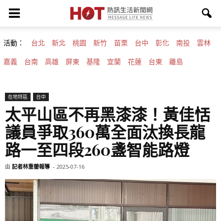
活動：
台北
新北
桃園
新竹
苗栗
台中
彰化
南投
雲林
嘉義
台南
高雄
屏東
基隆
宜蘭
花蓮
台東
離島
在地特區
台中
太平山區不再黑漆漆！黃佳恬
議員爭取360萬全面汰換長龍
路一至四段260盞智能路燈
由
記者林重鎣報導
-
2025-07-16