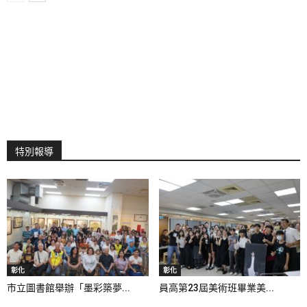
特別報導
彰化
彰化
市立圖書館舉辦「墨彩築夢...
員高第23屆美術班畢業美...