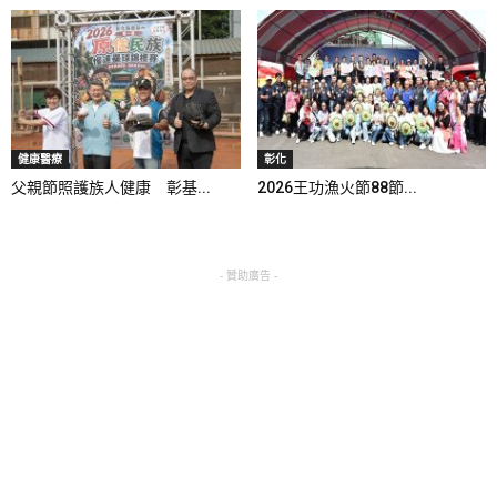
健康醫療
彰化
父親節照護族人健康 彰基...
2026王功漁火節88節...
- 贊助廣告 -