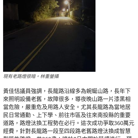
現有老路燈很暗。林重鎣攝
黃佳恬議員強調，長龍路沿線多為蜿蜒山路，長年下
來照明設備老舊，故障很多，導夜晚山路一片漆黑相
當危險，嚴重危及用路人安全。尤其長龍路為當地居
民日常通勤、上下學、前往市區及往來南投縣的重要
道路，路燈汰換工程勢在必行。這次成功爭取360萬元
經費，針對長龍路一段至四段路老舊路燈汰換成智慧