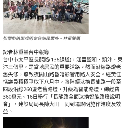
智慧型路燈說明會參加民眾多。林重鎣攝
記者林重鎣台中報導
台中市太平區長龍路(136線道)，涵蓋聖和、頭汴、東
汴三個里，是當地居民的重要道路。然而沿線路燈老
舊失修，導致夜間山路昏暗影響用路人安全。經黃佳
恬議員積極爭取下八月中，將陸續汰換長龍路一段至
四段沿線260盞老舊路燈，升級為智能路燈，總經費
360萬元。16日舉行「長龍路全面汰換智能路燈說明
會」，建設局局長陳大田一同到場說明施作進度及效
益。