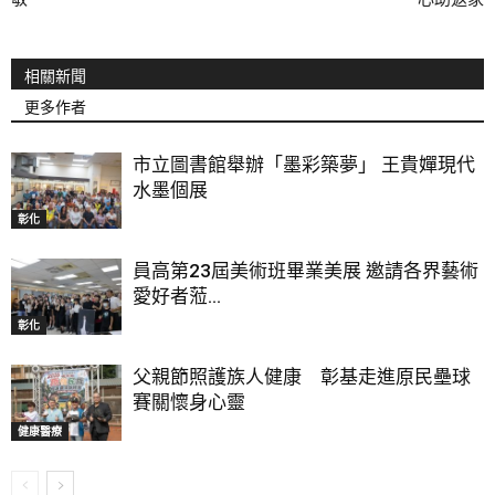
相關新聞
更多作者
市立圖書館舉辦「墨彩築夢」 王貴嬋現代
水墨個展
彰化
員高第23屆美術班畢業美展 邀請各界藝術
愛好者蒞...
彰化
父親節照護族人健康 彰基走進原民壘球
賽關懷身心靈
健康醫療