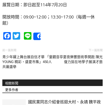
展覽日期：即日起至114年7月20日
開放時間：09:00~12:00；13:30~17:00（每週一休
館）
Facebook
Twitter
Line
Share
前一篇新聞
下一篇新聞
青少年躍上舞台展自信才華 「童
觀音亭夏夜樂響藝術季開跑 陳光
YOUNG 精彩，盛夏市集」450人
復力挺在地學子展演才藝
共襄盛舉
相關新聞
更多作者
國民黨同志介紹會巡迴大村、永靖 魏平政