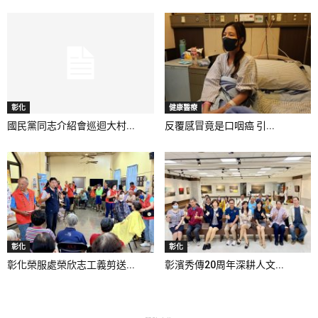
彰化
健康醫療
國民黨同志介紹會巡迴大村...
反覆感冒竟是口咽癌 引...
彰化
彰化
彰化榮服處榮欣志工義剪送...
彰濱秀傳20周年深耕人文...