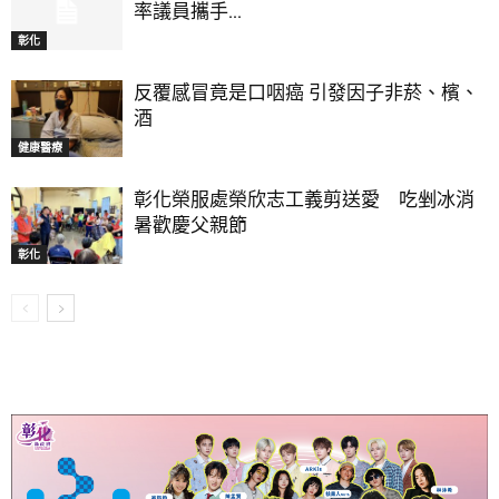
率議員攜手...
彰化
反覆感冒竟是口咽癌 引發因子非菸、檳、
酒
健康醫療
彰化榮服處榮欣志工義剪送愛 吃剉冰消
暑歡慶父親節
彰化