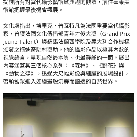
提醒所有對當代攝影藝術感興趣的觀眾，前往臺東美
術館把握最後機會觀展。
文化處指出，埃里克．普瓦特凡為法國重要當代攝影
家，曾獲法國文化傳播部青年才俊大獎（Grand Prix
Jeune Talent）與羅馬法蘭西學院及義大利合作機構
頒發之梅迪奇駐村獎助。他的攝影作品以極其內斂的
視覺語言，呈現自然最本質、也最靜謐的一面。展出
內容涵蓋其三個核心系列：《森林》、《野花》與
《動物之殤》，透過大尺幅影像與細膩的展場設計，
帶領觀眾進入如繪畫般沉靜而幽邃的自然世界。