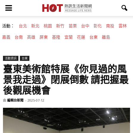
活動：
台北
新北
桃園
新竹
苗栗
台中
彰化
南投
雲林
嘉義
台南
高雄
屏東
基隆
宜蘭
花蓮
台東
離島
活動資訊
台東
臺東美術館特展《你見過的風
景我走過》閉展倒數 請把握最
後觀展機會
由
編輯台新聞
-
2025-07-12