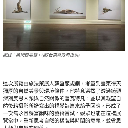
圖說：美術館展覽。(圖/台東縣政府提供)
這次展覽由旅法策展人蘇盈龍規劃，考量到臺東得天
獨厚的自然美景與環境條件，他特意選擇了透過鏡頭
深刻反思人類與自然關係的普瓦特凡，並以其凝望自
然後藉攝影所譜寫出的視覺詩篇來給予回應，形成了
一次雋永且饒富韻味的藝術嘗試。觀眾也能在這檔展
覽當中，重新思考自然的樣貌與時間的意義，並省思