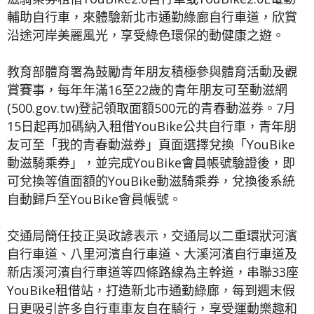
輔助自行車，來體驗新北市通勤綠廊自行車道，欣賞
沿途河岸美麗風光，享受綠色環保的動健康之遊。
教育部體育署為鼓勵青年朋友積極參與體育活動及觀
賞賽事，每年年滿16至22歲的青年朋友可至動滋網
(500.gov.tw)登記領取面額500元的青春動滋券。7月
15日起再加碼納入租借YouBike公共自行車，青年朋
友可至「我的青春動滋券」頁面選擇兌換「YouBike
動滋騎乘券」，並完成YouBike會員帳號驗證後，即
可兌換等值面額的YouBike動滋騎乘券，兌換後系統
自動歸戶至YouBike會員帳號。
交通局簡任技正吳政諺表示，交通局以二重環狀河濱
自行車道、八里河濱自行車道、大溪河濱自行車道及
新店溪河濱自行車道等四條路線為主幹道，串聯33座
YouBike租借站，打造新北市通勤綠廊，每到週末假
日更吸引許多自行車車友自在騎行，享受運動樂趣和