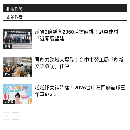
相關新聞
更多作者
斥資2億邁向2050淨零碳排！冠軍建材
「近零展望建...
新聞
青創力跨域大爆發！台中市勞工局「創新
交流參訪」佳評...
台中
啦啦隊女神降落！2026台中石岡熱氣球嘉
年華8/2...
未分類