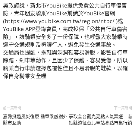
吳政諺說，新北市YouBike提供免費公共自行車傷害
險，青年朋友騎乘YouBike前請於YouBike官網
(https://www.youbike.com.tw/region/ntpc/ )或
YouBike APP登錄會員，完成投保「公共自行車傷害
險」，讓騎乘安全多了一份保障，也呼籲大家騎乘時
遵守交通規則及禮讓行人，避免發生交通事故。
交通局也提醒，拖鞋與洞洞鞋容易滑脫，影響自行車
踩踏、剎車等動作，且因少了保護、容易受傷，所以
騎乘自行車請選擇包覆性佳且不易滑脫的鞋款，以確
保自身騎乘安全喔!
前一篇新聞
下一篇新聞
嘉縣挺過風災復原 翁章梁感謝外
爭取全台觀光亮點人氣票選 南
縣市互助
投縣遠征台北車站亮點市集行銷