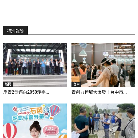
特別報導
新聞
台中
斥資2億邁向2050淨零...
青創力跨域大爆發！台中市...