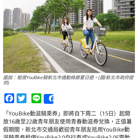
圖說：租借YouBike騎新北市通勤綠廊夏日遊。(圖/新北市政府提
供)
Facebook
Twitter
Line
Share
「YouBike動滋騎乘券」即將自下周二（15日）起開
放16歲至22歲青年朋友使用青春動滋券兌換，正值暑
假期間，新北市交通局歡迎青年朋友抵用YouBike動
滋騎乘券租借YouBike2.0自行車或YouBike2.0E電動