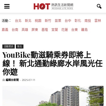
活動：
台北
新北
桃園
新竹
苗栗
台中
彰化
南投
雲林
嘉義
台南
高雄
屏東
基隆
宜蘭
花蓮
台東
離島
活動資訊
新北
YouBike動滋騎乘券即將上
線！ 新北通勤綠廊水岸風光任
你遊
由
編輯台新聞
-
2025-07-11