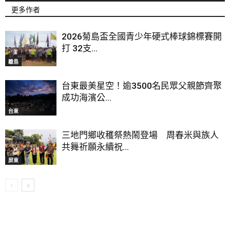
更多作者
2026菊島盃全國青少年硬式棒球錦標賽開
打 32支...
離島
台東最美星空！逾3500名民眾父親節齊聚
成功海濱公...
台東
三地門鄉收穫祭熱鬧登場 周春米與族人
共舞祈願永續祝...
屏東