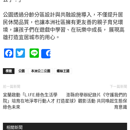
公園透過分齡分區設計與共融設施導入，不僅提升居
民休閒品質，也讓本洲社區擁有更友善的親子育兒環
境，讓孩子們在遊戲中學習、在玩樂中成長， 展現高
雄打造宜居城市的用心。
Facebook
Twitter
Line
Share
標籤
公園
本洲公二公園
螺絲王國
前一篇新聞
下一篇新聞
宜蘭啟動「L.I.F.E.綠色生活學
澎縣府舉辦紀錄片《守護我們的
院」培育在地淨零行動人才 打造
星球》觀影活動 共同喚起生態保
綠色未來
育意識
相關新聞