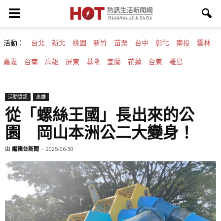
活動：
台北
新北
桃園
新竹
苗栗
台中
彰化
南投
雲林
嘉義
台南
高雄
屏東
基隆
宜蘭
花蓮
台東
離島
活動資訊
高雄
從「螺絲王國」長出來的公
園 岡山本洲公二大變身！
由
編輯台新聞
-
2025-06-30