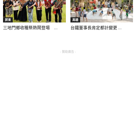
屏東
高雄
三地門鄉收穫祭熱鬧登場 ...
台鐵董事長肯定都計變更 ...
- 贊助廣告 -