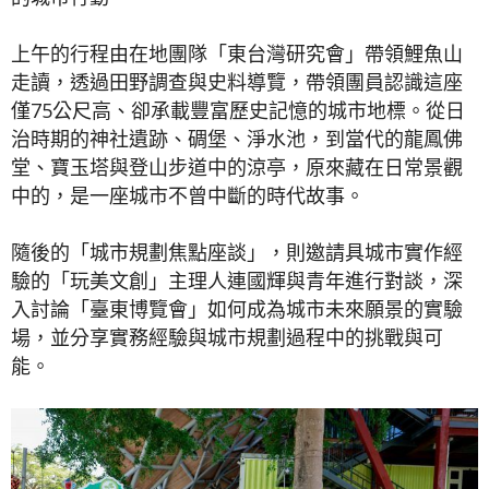
上午的行程由在地團隊「東台灣研究會」帶領鯉魚山
走讀，透過田野調查與史料導覽，帶領團員認識這座
僅75公尺高、卻承載豐富歷史記憶的城市地標。從日
治時期的神社遺跡、碉堡、淨水池，到當代的龍鳳佛
堂、寶玉塔與登山步道中的涼亭，原來藏在日常景觀
中的，是一座城市不曾中斷的時代故事。
隨後的「城市規劃焦點座談」，則邀請具城市實作經
驗的「玩美文創」主理人連國輝與青年進行對談，深
入討論「臺東博覽會」如何成為城市未來願景的實驗
場，並分享實務經驗與城市規劃過程中的挑戰與可
能。