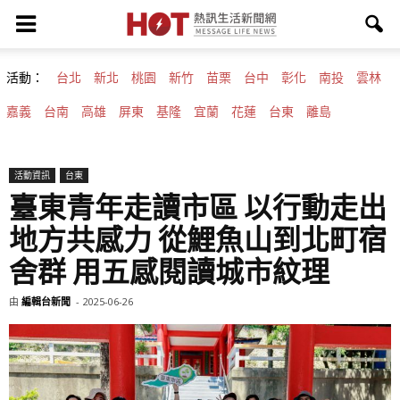
活動：
台北
新北
桃園
新竹
苗栗
台中
彰化
南投
雲林
嘉義
台南
高雄
屏東
基隆
宜蘭
花蓮
台東
離島
活動資訊
台東
臺東青年走讀市區 以行動走出
地方共感力 從鯉魚山到北町宿
舍群 用五感閱讀城市紋理
由
編輯台新聞
-
2025-06-26