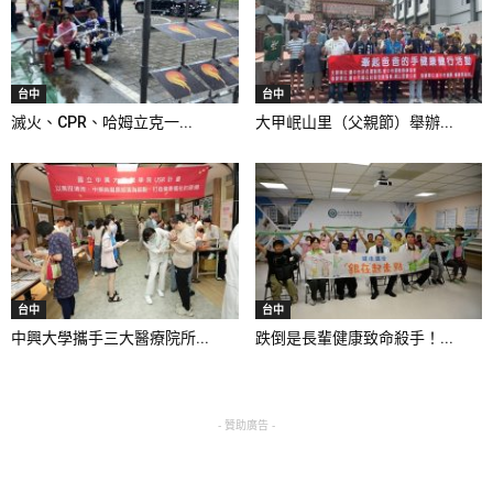
台中
台中
滅火、CPR、哈姆立克一...
大甲岷山里（父親節）舉辦...
台中
台中
中興大學攜手三大醫療院所...
跌倒是長輩健康致命殺手！...
- 贊助廣告 -