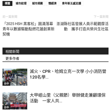
標籤
城市紋理
城市規劃
慢經濟
青年新五感走讀
前一篇新聞
下一篇新聞
「2025 HSH 黑客松」圓滿落幕
澎湖縣社區發展人員示範觀摩活
青年以數據驅動點燃花蓮創業新
動 攜手打造共榮共生社區
契機
相關新聞
更多作者
滅火、CPR、哈姆立克一次學 小小消防營
120名學...
台中
大甲岷山里（父親節）舉辦健走兼顧環保
活動 一家人共...
台中