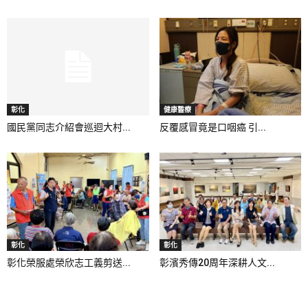
彰化
健康醫療
國民黨同志介紹會巡迴大村...
反覆感冒竟是口咽癌 引...
彰化
彰化
彰化榮服處榮欣志工義剪送...
彰濱秀傳20周年深耕人文...