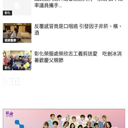
率議員攜手...
彰化
反覆感冒竟是口咽癌 引發因子非菸、檳、
酒
健康醫療
彰化榮服處榮欣志工義剪送愛 吃剉冰消
暑歡慶父親節
彰化