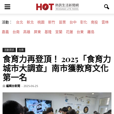
活動：
台北
新北
桃園
新竹
苗栗
台中
彰化
南投
雲林
嘉義
台南
高雄
屏東
基隆
宜蘭
花蓮
台東
離島
活動資訊
台南
食育力再登頂！ 2025「食育力
城市大調查」南市獲教育文化
第一名
由
編輯台新聞
-
2025-06-25