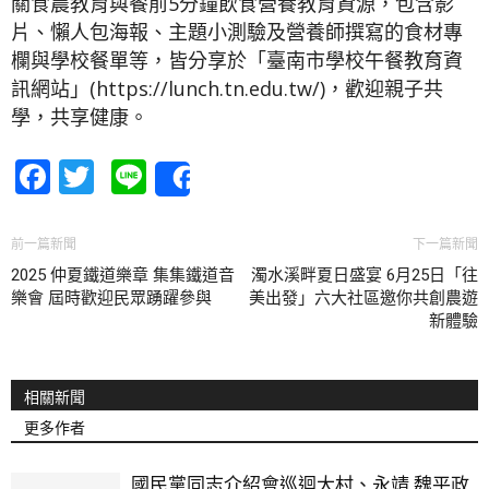
關食農教育與餐前5分鐘飲食營養教育資源，包含影
片、懶人包海報、主題小測驗及營養師撰寫的食材專
欄與學校餐單等，皆分享於「臺南市學校午餐教育資
訊網站」(https://lunch.tn.edu.tw/)，歡迎親子共
學，共享健康。
Facebook
Twitter
Line
Share
前一篇新聞
下一篇新聞
2025 仲夏鐵道樂章 集集鐵道音
濁水溪畔夏日盛宴 6月25日「往
樂會 屆時歡迎民眾踴躍參與
美出發」六大社區邀你共創農遊
新體驗
相關新聞
更多作者
國民黨同志介紹會巡迴大村、永靖 魏平政