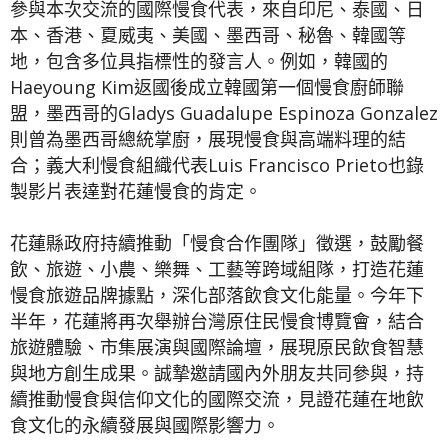
參與本次交流的國際慢食代表，來自印尼、泰國、日
本、香港、夏威夷、美國、墨西哥、秘魯、韓國等
地，包含多位具指標性的發言人。例如，韓國的
Haeyoung Kim返國後成立韓國第一個慢食廚師聯
盟，墨西哥的Gladys Guadalupe Espinoza Gonzalez
則曾為墨西哥總統掌廚，展現慢食與高端料理的結
合；義大利慢食組織代表Luis Francisco Prieto也錄
製影片表達對花蓮慢食的肯定。
花蓮縣政府持續推動「慢食合作團隊」徵選，鼓勵餐
飲、旅遊、小農、樂舞、工藝等跨域組隊，打造花蓮
慢食旅遊品牌據點，深化部落飲食文化能量。今年下
半年，花蓮將再次舉辦台灣原住民慢食博覽會，結合
旅遊體驗、市集展演與國際論壇，展現原民飲食智慧
與地方創生成果。誠摯邀請國內外朋友共同參與，持
續推動慢食與信仰文化的國際交流，見證花蓮在地飲
食文化的永續發展與國際影響力。