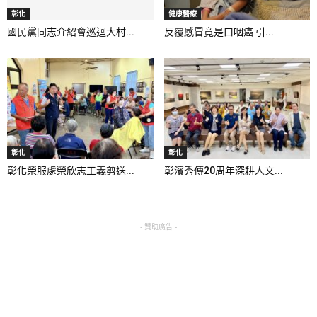
彰化
健康醫療
國民黨同志介紹會巡迴大村...
反覆感冒竟是口咽癌 引...
彰化
彰化
彰化榮服處榮欣志工義剪送...
彰濱秀傳20周年深耕人文...
- 贊助廣告 -