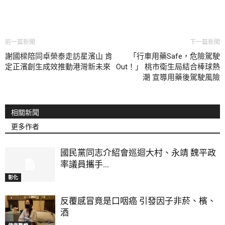
前一篇新聞
下一篇新聞
謝國樑陪同卓榮泰走訪星濱山 肯
「行車用藥Safe，危險駕駛
定正濱創生成效推動港灣新未來
Out！」 桃市衛生局結合棒球熱
潮 宣導用藥後駕駛風險
相關新聞
更多作者
國民黨同志介紹會巡迴大村、永靖 魏平政
率議員攜手...
彰化
反覆感冒竟是口咽癌 引發因子非菸、檳、
酒