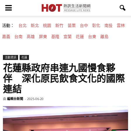
活動：
台北
新北
桃園
新竹
苗栗
台中
彰化
南投
雲林
嘉義
台南
高雄
屏東
基隆
宜蘭
花蓮
台東
離島
活動資訊
花蓮
花蓮縣政府串連九國慢食夥
伴 深化原民飲食文化的國際
連結
由
編輯台新聞
-
2025-06-20