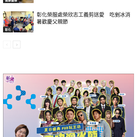
健康醫療
彰化榮服處榮欣志工義剪送愛 吃剉冰消
暑歡慶父親節
彰化