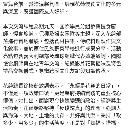
置舞台前，營造溫馨氛圍，展現花蓮慢食文化的多元
與深度，廣獲國際友人好評。
本次交流課程為期九天，國際學員分組參與慢食廚
師、慢食旅遊、保種及婦女團隊等主題，深入花蓮部
落進行實地體驗，包括食材採集、傳統料理製作與文
化敘事，並於原住民族野菜學校進行成果分享。活動
亮點包含義大利總部及琉球組織代表遠端致詞、國際
慢食廚師與在地青年交流、紀錄影片花絮播映及特色
禮品交換儀式，象徵跨國文化友誼與知識傳承。
花蓮縣長徐榛蔚致詞表示，「永續是花蓮的日常」，
不僅是一項政策口號，更是縣府持續實踐的重要核心
價值。她指出，面對現今快速變遷的政治、經濟與生
活節奏，花蓮始終堅持「反璞歸真」的理念，強調人
與海洋、大地、土地的共存、共好與共榮。秉持「取
多少、用多少」的生活態度，正是對「知福、惜福、