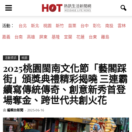
活動：
台北
新北
桃園
新竹
苗栗
台中
彰化
南投
雲林
嘉義
台南
高雄
屏東
基隆
宜蘭
花蓮
台東
離島
活動資訊
桃園
2025桃園閩南文化節「藝閣踩
街」頒獎典禮精彩揭曉 三連霸
續寫傳統傳奇、創意新秀首登
場奪金、跨世代共創火花
由
編輯台新聞
-
2025-06-16