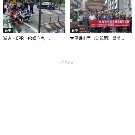
台中
台中
滅火、CPR、哈姆立克一...
大甲岷山里（父親節）舉辦...
- 贊助廣告 -