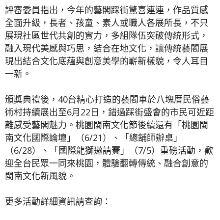
評審委員指出，今年的藝閣踩街驚喜連連，作品質感
全面升級，長者、孩童、素人或職人各展所長，不只
展現社區世代共創的實力，多組隊伍突破傳統形式，
融入現代美感與巧思，結合在地文化，讓傳統藝閣展
現出結合文化底蘊與創意美學的嶄新樣貌，令人耳目
一新。
頒獎典禮後，40台精心打造的藝閣車於八塊厝民俗藝
術村持續展出至6月22日，錯過踩街盛會的市民可近距
離感受藝閣魅力。桃園閩南文化節後續還有「桃園閩
南文化國際論壇」（6/21）、「總舖師辦桌」
（6/28）、「國際龍獅邀請賽」（7/5）重磅活動，歡
迎全台民眾一同來桃園，體驗翻轉傳統、融合創意的
閩南文化新風貌。
更多活動詳細資訊請查詢：