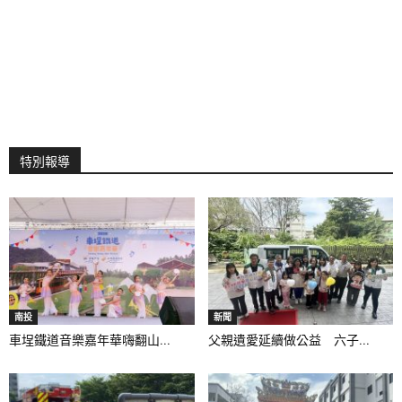
特別報導
南投
新聞
車埕鐵道音樂嘉年華嗨翻山...
父親遺愛延續做公益 六子...