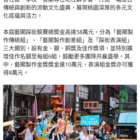
傳統與創新的流動文化盛典，展現桃園深厚的多元文
化底蘊與活力。
本屆藝閣踩街競賽總獎金高達58萬元，分為「藝閣製
作傳統組」、「藝閣製作創意組」及「踩街表演組」
三大類別，設有金、銀、銅獎及佳作獎項，並特別擴
增佳作名額至每組6組，鼓勵更多團隊共襄盛舉。其
中，藝閣製作金獎獎金達10萬元，表演組金獎亦可獲
得8萬元。