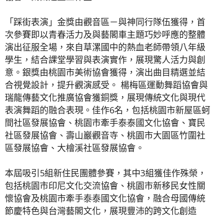
「踩街表演」金獎由觀音區－與神同行隊伍獲得，首
次參賽即以青春活力及與藝閣車主題巧妙呼應的整體
演出征服全場，來自草漯國中的熱血老師帶領八年級
學生，結合課堂學習與表演實作，展現驚人活力與創
意。銀獎由桃園市美術協會獲得，演出曲目精選並結
合視覺設計，提升觀演感受。 楊梅區運動舞蹈協會與
瑞龍傳藝文化推廣協會獲銅獎，展現傳統文化與現代
表演舞蹈的融合表現。佳作6名，包括桃園市新屋區蚵
間社區發展協會、桃園市牽手泰泰國文化協會、寶民
社區發展協會、壽山巖觀音寺、桃園市大園區竹圍社
區發展協會、大檜溪社區發展協會。
本屆吸引5組新住民團體參賽，其中3組獲佳作殊榮，
包括桃園市印尼文化交流協會、桃園市新移民女性關
懷協會及桃園市牽手泰泰國文化協會，融合母國傳統
節慶特色與台灣藝閣文化，展現豐沛的跨文化創造