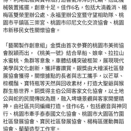
械裝置搖擺，創意十足。佳作6名，包括大湳義消、楊
梅區雙榮里辦公處、永福里辦公室暨守望相助隊、桃
園市平鎮區三崇宮、桃園市印尼文化交流協會、桃園
市新移民女性關懷協會。
「藝閣製作創意組」金獎由首次參賽的桃園市美術協
會脫穎而出，《桃美一號》結合旱船、娘傘、拉拉山
水蜜桃、魚群等意象，車體結構突破框架，展現現代
美學與文化創新，獲評審讚賞。銀獎由大檜溪社區發
展協會獲得，關懷據點的長者與志工攜手，以芒草、
棕櫚鬚、寶特瓶等天然與回收素材，打造大聖爺與猴
群生態世界。銅獎得主伯公岡客家文化協會，以土地
公與蛇的民間傳說為題，融入埤塘景觀與客家開墾精
神，由社區共同編織打造。佳作6名，包括觀音與神同
行、桃園市牽手泰泰國文化協會、桃園市大園區竹圍
社區發展協會、寶民社區發展協會、楊梅區運動舞蹈
協會、蘭蘭造型工作室。