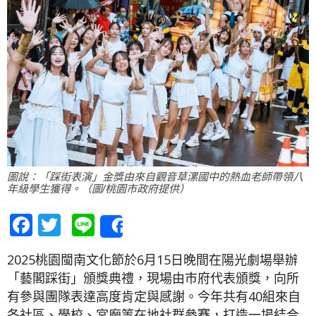
圖說：「踩街表演」金獎由來自觀音草漯國中的熱血老師帶領八
年級學生獲得。（圖/桃園市政府提供）
Facebook
Twitter
Line
Share
2025桃園閩南文化節於6月15日晚間在陽光劇場舉辦
「藝閣踩街」頒獎典禮，現場由市府代表頒獎，向所
有參與團隊表達高度肯定與感謝。今年共有40組來自
各社區、學校、宮廟等在地社群參賽，打造一場結合