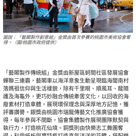
圖說：「藝閣製作創意組」金獎由首次參賽的桃園市美術協會奪
得。（圖/桃園市政府提供）
「藝閣製作傳統組」金獎由新屋區蚵間社區發展協會
蟬聯三連霸，藝閣車以海洋意象生動呈現臨海閩南村
落媽祖信仰與生活樣貌，除有千里眼、順風耳、龍隨
護及海龜外，更巧妙融合傳統牽罟文化，以回收的海
廢素材打造車體，展現環保理念與深厚地方記憶，獲
評審讚譽。銀獎由桃園市瑞龍傳藝文化推廣協會獲
得，每年參與不間斷，協會集體製作展現團隊默契與
執行力，打造桃花仙境。銅獎則由快樂志工舞團奪
得，利用紙板與寶特瓶打造喜氣洋洋的花轎，搭配機