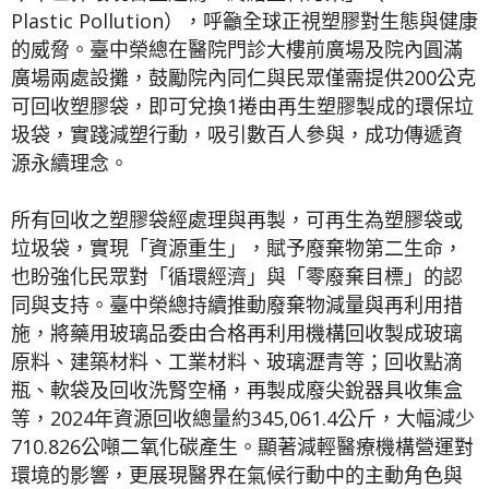
Plastic Pollution），呼籲全球正視塑膠對生態與健康
的威脅。臺中榮總在醫院門診大樓前廣場及院內圓滿
廣場兩處設攤，鼓勵院內同仁與民眾僅需提供200公克
可回收塑膠袋，即可兌換1捲由再生塑膠製成的環保垃
圾袋，實踐減塑行動，吸引數百人參與，成功傳遞資
源永續理念。
所有回收之塑膠袋經處理與再製，可再生為塑膠袋或
垃圾袋，實現「資源重生」，賦予廢棄物第二生命，
也盼強化民眾對「循環經濟」與「零廢棄目標」的認
同與支持。臺中榮總持續推動廢棄物減量與再利用措
施，將藥用玻璃品委由合格再利用機構回收製成玻璃
原料、建築材料、工業材料、玻璃瀝青等；回收點滴
瓶、軟袋及回收洗腎空桶，再製成廢尖銳器具收集盒
等，2024年資源回收總量約345,061.4公斤，大幅減少
710.826公噸二氧化碳產生。顯著減輕醫療機構營運對
環境的影響，更展現醫界在氣候行動中的主動角色與