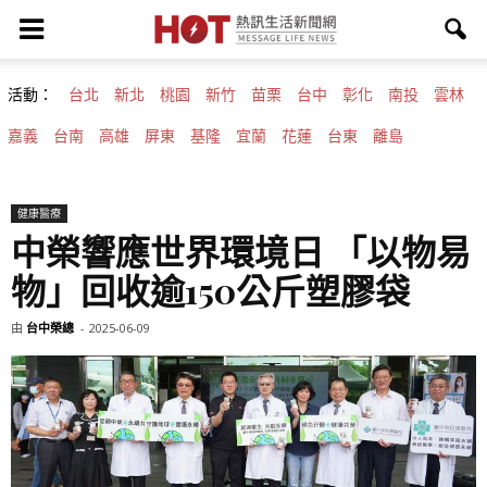
活動：
台北
新北
桃園
新竹
苗栗
台中
彰化
南投
雲林
嘉義
台南
高雄
屏東
基隆
宜蘭
花蓮
台東
離島
健康醫療
中榮響應世界環境日 「以物易
物」回收逾150公斤塑膠袋
由
台中榮總
-
2025-06-09