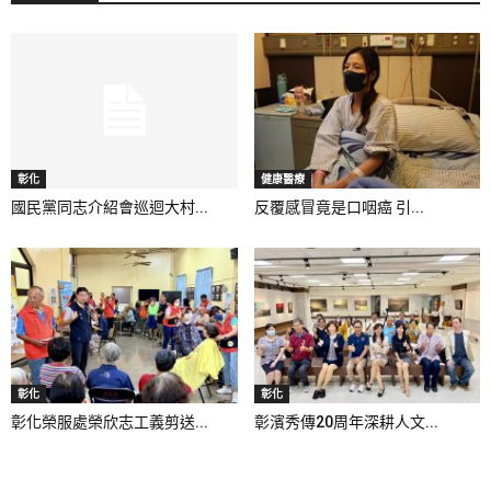
彰化
健康醫療
國民黨同志介紹會巡迴大村...
反覆感冒竟是口咽癌 引...
彰化
彰化
彰化榮服處榮欣志工義剪送...
彰濱秀傳20周年深耕人文...