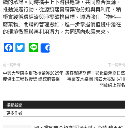
續的承諾。同時攜手上下游供應鏈，共同整合資源、
推動減廢行動，從源頭落實廢棄物分類與再利用，積
極實踐循環經濟與淨零碳排目標。透過強化「物料—
廢棄物」關聯的管理思維，進一步掌握價值鏈中潛在
的環境衝擊與再利用潛力，共同邁向永續未來。
Facebook
Twitter
Line
Share
前一篇新聞
下一篇新聞
中興大學陳樹群教授榮獲2025年
遊客敲碗期待！彰化最潮夏日盛
度傑出工程教授獎 總統府表揚
事慶安水樂園 增四大亮點 6/10
開放線上報名
相關新聞
更多作者
國民黨同志介紹會巡迴大村、永靖 魏平政