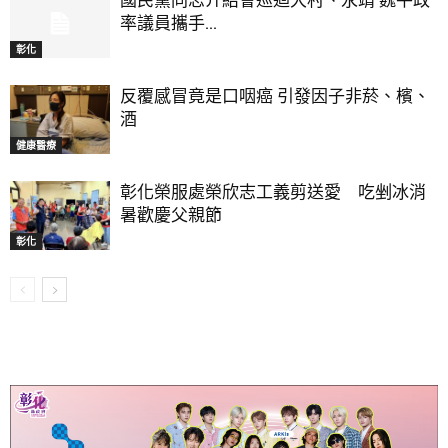
率議員攜手...
彰化
反覆感冒竟是口咽癌 引發因子非菸、檳、
酒
健康醫療
彰化榮服處榮欣志工義剪送愛 吃剉冰消
暑歡慶父親節
彰化