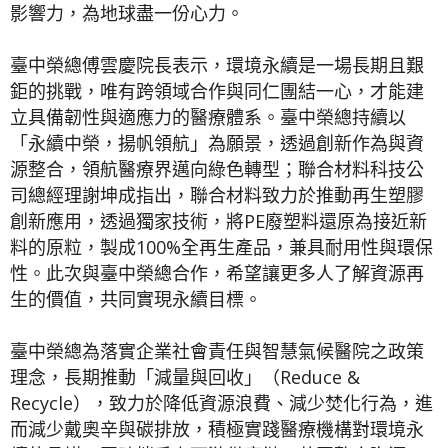
影響力，為地球盡一份心力。
臺中榮總傅雲慶院長表示，環境永續是一場長期且艱
鉅的挑戰，唯有跨領域合作與同仁團結一心，才能建
立具備韌性與適應力的醫療體系。臺中榮總持續以
「永續中榮，揚帆領航」為願景，透過創新作為與資
源整合，領航醫療界邁向綠色轉型；聯合材料科技公
司總經理謝坤成指出，聯合材料致力於推動再生塑膠
創新應用，透過獨家技術，將PE廢塑料還原為接近新
料的原粒，製成100%全再生產品，兼具耐用性與環保
性。此次與臺中榮總合作，希望讓更多人了解資源再
生的價值，共同實現永續目標。
臺中榮總為落實企業社會責任與智慧氣候醫院之政策
理念，長期推動「減量與回收」（Reduce &
Recycle），致力於降低資源浪費、減少焚化行為，進
而減少戴奧辛與碳排放，積極實踐醫療機構對環境永