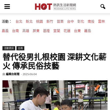
活動：
台北
新北
桃園
新竹
苗栗
台中
彰化
南投
雲林
嘉義
台南
高雄
屏東
基隆
宜蘭
花蓮
台東
離島
活動資訊
台南
替代役男扎根校園 深耕文化薪
火 傳承民俗技藝
由
編輯台新聞
-
2025-06-04