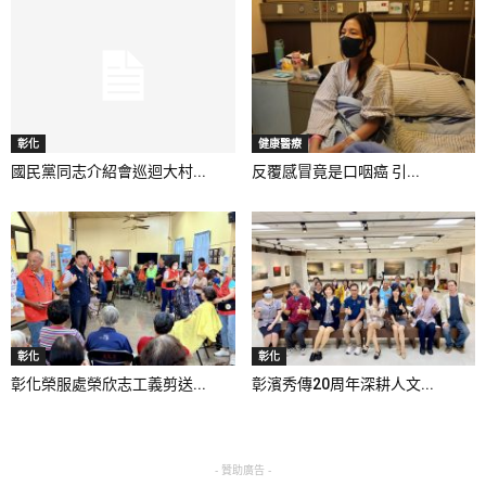
彰化
健康醫療
國民黨同志介紹會巡迴大村...
反覆感冒竟是口咽癌 引...
彰化
彰化
彰化榮服處榮欣志工義剪送...
彰濱秀傳20周年深耕人文...
- 贊助廣告 -