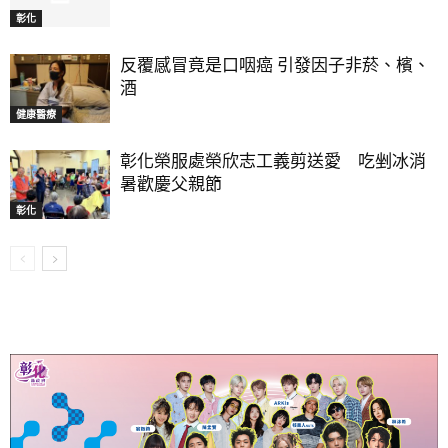
彰化
反覆感冒竟是口咽癌 引發因子非菸、檳、
酒
健康醫療
彰化榮服處榮欣志工義剪送愛 吃剉冰消
暑歡慶父親節
彰化