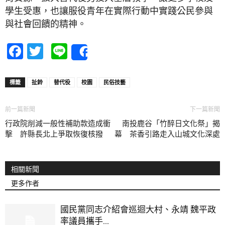
學生受惠，也讓服役青年在實際行動中實踐公民參與
與社會回饋的精神。
Facebook
Twitter
Line
Share
標籤
扯鈴
替代役
校園
民俗技藝
前一篇新聞
下一篇新聞
行政院削減一般性補助款造成衝
南投鹿谷「竹醉日文化祭」揭
擊 許縣長北上爭取恢復核撥
幕 茶香引路走入山城文化深處
相關新聞
更多作者
國民黨同志介紹會巡迴大村、永靖 魏平政
率議員攜手...