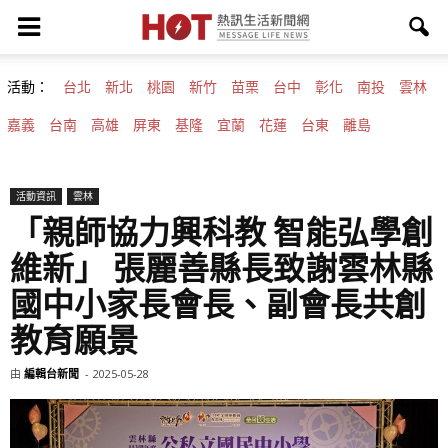
活動：
台北
新北
桃園
新竹
苗栗
台中
彰化
南投
雲林
嘉義
台南
高雄
屏東
基隆
宜蘭
花蓮
台東
離島
活動資訊
雲林
「親師協力興科教 智能弘學創
維新」 張麗善縣長致謝雲林縣
國中小家長會長、副會長共創
教育願景
由
編輯台新聞
-
2025-05-28