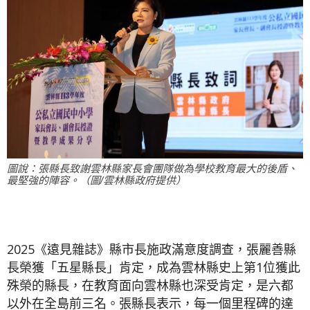
圖說：張縣長致謝雲林縣家長會團隊做為學校教育最大的後盾、
最堅強的陣容。（圖/雲林縣政府提供）
2025《遠見雜誌》縣市長施政滿意度調查，張麗善縣
長榮獲「五星縣長」肯定，成為雲林縣史上第1位獲此
殊榮的縣長，在教育面向雲林縣也深受肯定，是六都
以外在全島前三名。張縣長表示，每一個里程碑的達