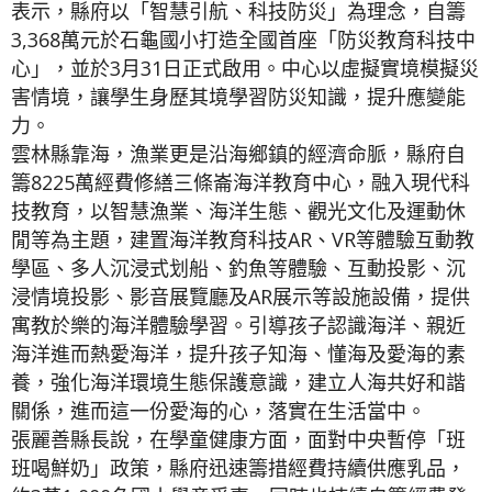
表示，縣府以「智慧引航、科技防災」為理念，自籌
3,368萬元於石龜國小打造全國首座「防災教育科技中
心」，並於3月31日正式啟用。中心以虛擬實境模擬災
害情境，讓學生身歷其境學習防災知識，提升應變能
力。
雲林縣靠海，漁業更是沿海鄉鎮的經濟命脈，縣府自
籌8225萬經費修繕三條崙海洋教育中心，融入現代科
技教育，以智慧漁業、海洋生態、觀光文化及運動休
閒等為主題，建置海洋教育科技AR、VR等體驗互動教
學區、多人沉浸式划船、釣魚等體驗、互動投影、沉
浸情境投影、影音展覽廳及AR展示等設施設備，提供
寓教於樂的海洋體驗學習。引導孩子認識海洋、親近
海洋進而熱愛海洋，提升孩子知海、懂海及愛海的素
養，強化海洋環境生態保護意識，建立人海共好和諧
關係，進而這一份愛海的心，落實在生活當中。
張麗善縣長說，在學童健康方面，面對中央暫停「班
班喝鮮奶」政策，縣府迅速籌措經費持續供應乳品，