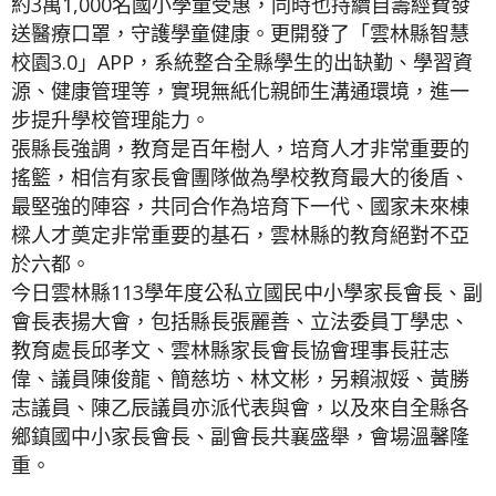
約3萬1,000名國小學童受惠，同時也持續自籌經費發
送醫療口罩，守護學童健康。更開發了「雲林縣智慧
校園3.0」APP，系統整合全縣學生的出缺勤、學習資
源、健康管理等，實現無紙化親師生溝通環境，進一
步提升學校管理能力。
張縣長強調，教育是百年樹人，培育人才非常重要的
搖籃，相信有家長會團隊做為學校教育最大的後盾、
最堅強的陣容，共同合作為培育下一代、國家未來棟
樑人才奠定非常重要的基石，雲林縣的教育絕對不亞
於六都。
今日雲林縣113學年度公私立國民中小學家長會長、副
會長表揚大會，包括縣長張麗善、立法委員丁學忠、
教育處長邱孝文、雲林縣家長會長協會理事長莊志
偉、議員陳俊龍、簡慈坊、林文彬，另賴淑娞、黃勝
志議員、陳乙辰議員亦派代表與會，以及來自全縣各
鄉鎮國中小家長會長、副會長共襄盛舉，會場溫馨隆
重。