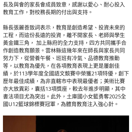
長及與會的家長會成員致意，感謝以愛心、耐心投入
教育工作，對校務長期的付出與支持。
縣長張麗善致詞表示，教育是創造希望、投資未來的
工程，而這份長遠的投資，離不開家長、老師與學生
黃金鐵三角， 加上縣府的全力支持，四方共同攜手合
作創造教育願景。雲林縣這幾年來在師長與家長共同
努力下，從營養午餐、班班有冷氣、品德教育推動
等，以教育為優先，在各項教育表現上更是屢創佳
績，於113學年度全國語文競賽中榮獲21項特優，創下
歷年最佳成績，為非直轄市中表現最優者；美術比賽
亦大放異彩，囊括13項獎座，較去年進步明顯，其中
書法項目尤為突出。此外，土庫國小女籃勇奪2025全
國U12籃球錦標賽冠軍，為體育教育注入強心針。