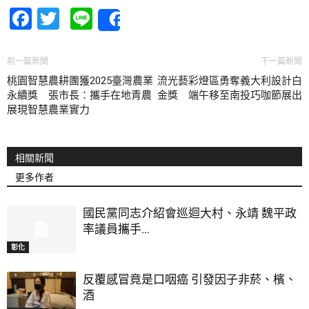
Facebook
Twitter
Line
Share
前一篇新聞
下一篇新聞
桃園智慧農耕團獲2025臺灣農業
流光藝彩燈區勇奪義大利設計白
永續獎 張市長：攜手在地青農
金獎 端午移至南投巧咖節展出
展現智慧農業實力
相關新聞
更多作者
國民黨同志介紹會巡迴大村、永靖 魏平政
率議員攜手...
彰化
反覆感冒竟是口咽癌 引發因子非菸、檳、
酒