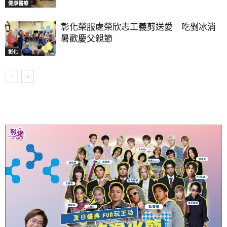
健康醫療
彰化榮服處榮欣志工義剪送愛 吃剉冰消
暑歡慶父親節
彰化