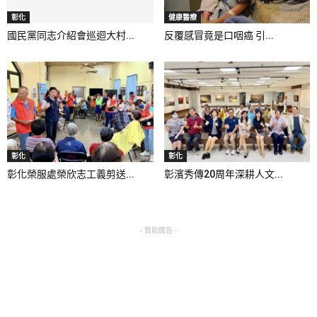
彰化
健康醫療
國民黨同志介紹會巡迴大村...
反覆感冒竟是口咽癌 引...
彰化
彰化
彰化榮服處榮欣志工義剪送...
彰濱秀傳20周年深耕人文...
- 贊助廣告 -