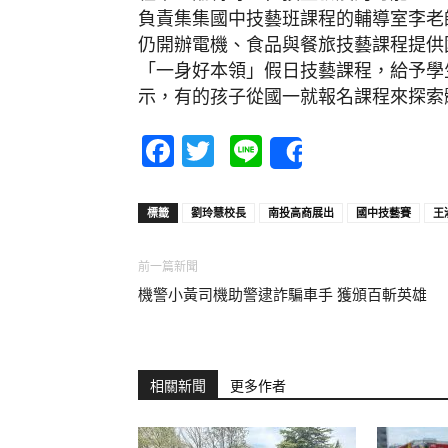
負責集集國中技藝班課程的輔導室李老
仍開辦電機、食品與餐旅技藝課程提供
「一身好本領」假日技藝課程，給予學
示，有的孩子從國一就報名課程來探索
Facebook
Twitter
Line
Share
標籤
劉玲慧校長
南投高商展出
國中技藝賽
王
前一篇新聞
機警小黃司機助警逮詐騙車手 獲頒百斬英雄
相關新聞
更多作者