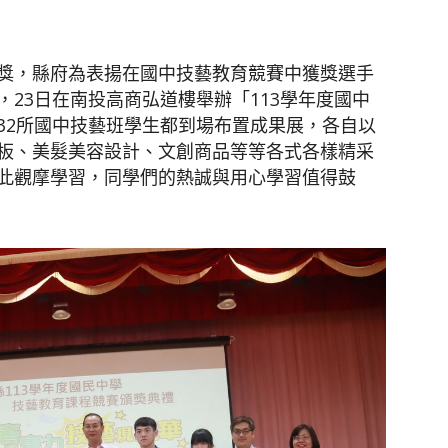
獎，縣府為表揚在國中技藝教育競賽中獲獎選手
聞
23日在南投高商弘道樓舉辦「113學年度國中
32所國中技藝班學生都到場布置成果展，各自以
板、美髮美容設計、文創商品等等各式各樣精采
此觀摩學習，同學們的熱誠與用心學習值得鼓
網