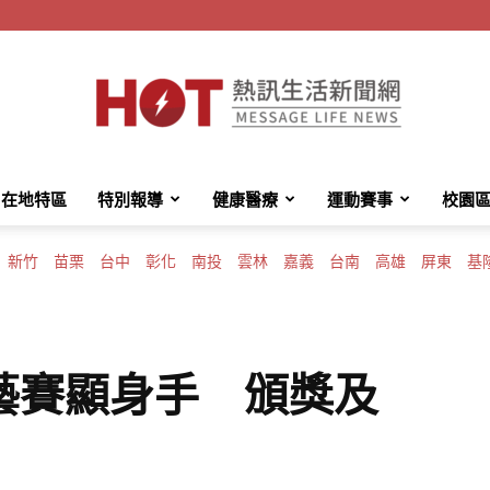
在地特區
特別報導
健康醫療
運動賽事
校園
HotMessage
新竹
苗栗
台中
彰化
南投
雲林
嘉義
台南
高雄
屏東
基
熱
藝賽顯身手 頒獎及