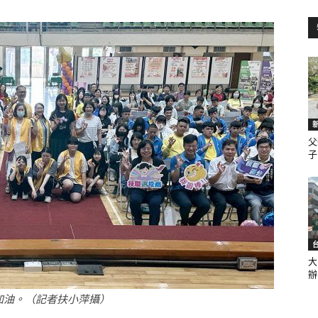
訊
生
父
子.
活
大
辦.
新
加油。（記者扶小萍攝）