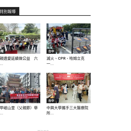
特別報導
新聞
台中
親遺愛延續做公益 六
滅火、CPR、哈姆立克
..
一...
台中
台中
甲岷山里（父親節）舉
中興大學攜手三大醫療院
..
所...