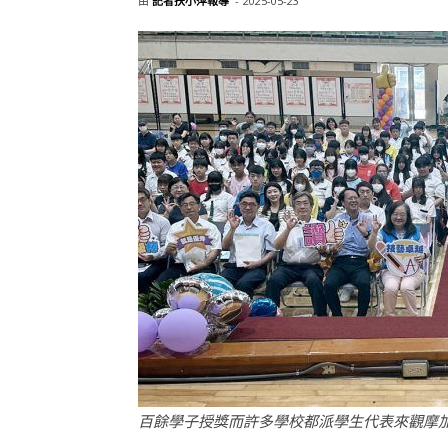
由
記者扶小萍報導
-
2025-05-23
百餘學子授獎而許多學校都派學生代表來觀摩