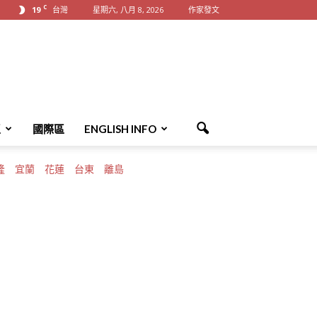
C
19
台灣
星期六, 八月 8, 2026
作家發文
區
國際區
ENGLISH INFO
隆
宜蘭
花蓮
台東
離島