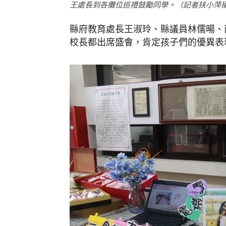
王處長到各攤位巡禮鼓勵同學。（記者扶小萍
縣府教育處長王淑玲、縣議員林儒暘、
校長都出席盛會，肯定孩子們的優異表