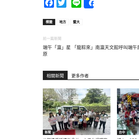
Facebook
Twitter
Line
Share
標籤
地方
暨大
前一篇新聞
端午「瀛」星 「龍粽來」南瀛天文館呼叫端午
原
相關新聞
更多作者
新聞
台中