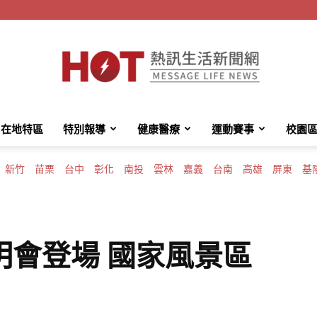
在地特區
特別報導
健康醫療
運動賽事
校園
HotMessage
新竹
苗栗
台中
彰化
南投
雲林
嘉義
台南
高雄
屏東
基
熱
明會登場 國家風景區