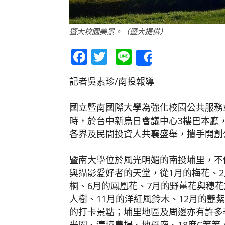
暨大校園美景。（暨大提供）
Facebook
Twitter
Line
Share
記者吳素珍/南投報導
國立暨南國際大學為強化校園公共服務並活
時，於台中新烏日會議中心3樓巴本廳
各界及民間投資人共襄盛舉，攜手開創
暨南大學位於風光明媚的南投埔里，不
與攝影愛好者的天堂，從1月的梅花、2
桐、6月的鳳凰花、7月的野薑花與穗花
人樹、11月的洋紅風鈴木、12月的艷
的打卡景點；埔里地區及周邊亦有許多