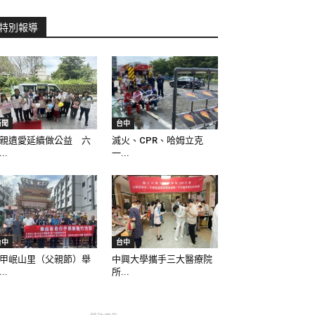
特別報導
新聞
台中
親遺愛延續做公益 六
滅火、CPR、哈姆立克
..
一...
台中
台中
甲岷山里（父親節）舉
中興大學攜手三大醫療院
..
所...