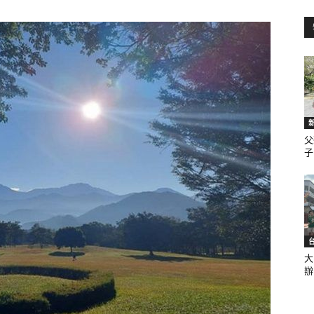
訊
生
父
子.
活
大
辦.
新