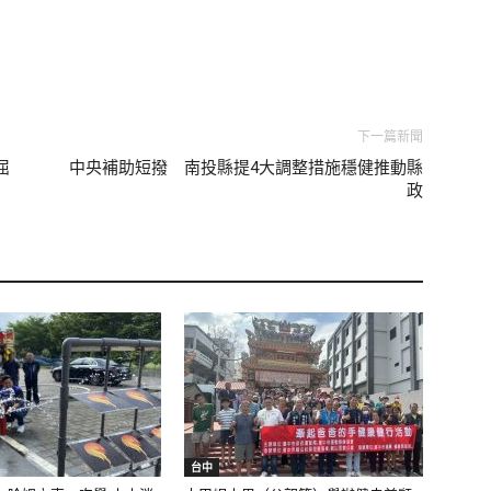
下一篇新聞
屈
中央補助短撥 南投縣提4大調整措施穩健推動縣
政
台中