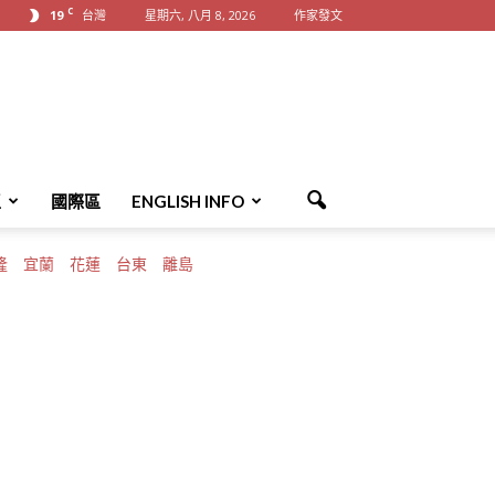
C
19
台灣
星期六, 八月 8, 2026
作家發文
區
國際區
ENGLISH INFO
隆
宜蘭
花蓮
台東
離島