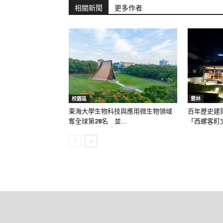
相關新聞
更多作者
校園區
雲林
東海大學生物科技與應用微生物領域
百年歷史建
奪全球第28名 並...
「西螺客町文