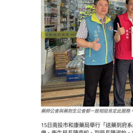
藥師公會與藥劑生公會都一致相挺肯定此服務
15日南投市和康藥局舉行「送藥到府
偉、衛生局長陳南松、副局長陳淑怡、