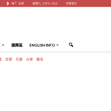
C
19
台灣
星期六, 八月 8, 2026
作家發文
區
國際區
ENGLISH INFO
隆
宜蘭
花蓮
台東
離島