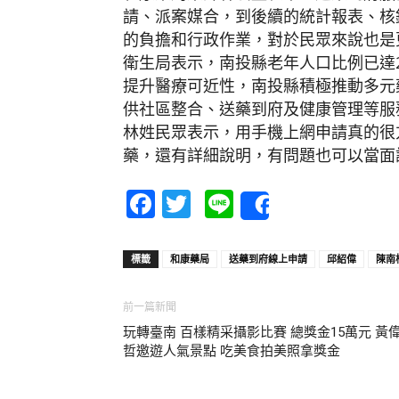
請、派案媒合，到後續的統計報表、核
的負擔和行政作業，對於民眾來說也是
衛生局表示，南投縣老年人口比例已達2
提升醫療可近性，南投縣積極推動多元藥
供社區整合、送藥到府及健康管理等服務
林姓民眾表示，用手機上網申請真的很
藥，還有詳細說明，有問題也可以當面
Facebook
Twitter
Line
Share
標籤
和康藥局
送藥到府線上申請
邱紹偉
陳南
前一篇新聞
玩轉臺南 百樣精采攝影比賽 總獎金15萬元 黃
哲邀遊人氣景點 吃美食拍美照拿獎金