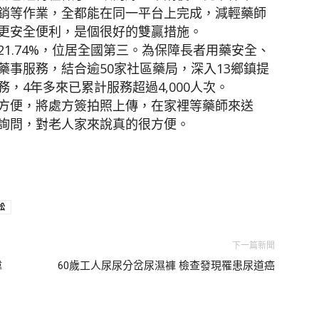
銷等作業，全都能在同一平台上完成，減輕藥師
更安全便利，是個很好的雙贏措施。
1.74%，位居全國第三。為保障長者用藥安全、
事服務，結合逾50家社區藥局，深入13鄉鎮提
，4年多來已累計服務超過4,000人次。
方便，將處方簽拍照上傳，在家裡等藥師來送
詢問，對老人家來說真的很方便。
松
下一篇新聞
偉
60歲工人尿尿分岔尿濕褲 檢查發現罹患尿道癌