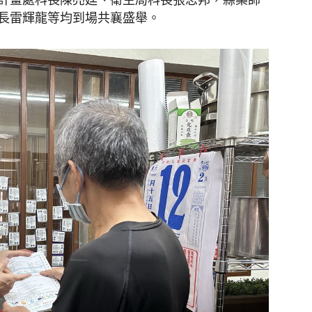
長雷輝龍等均到場共襄盛舉。