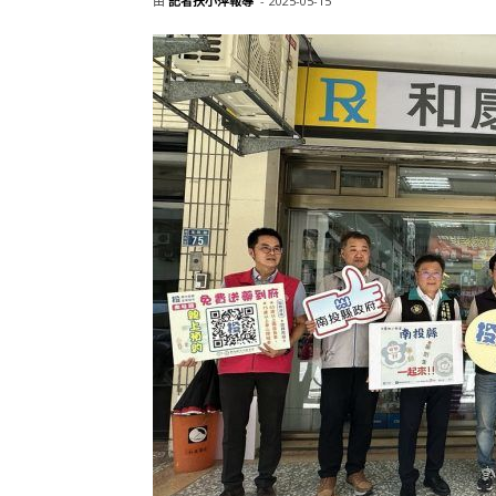
由
記者扶小萍報導
-
2025-05-15