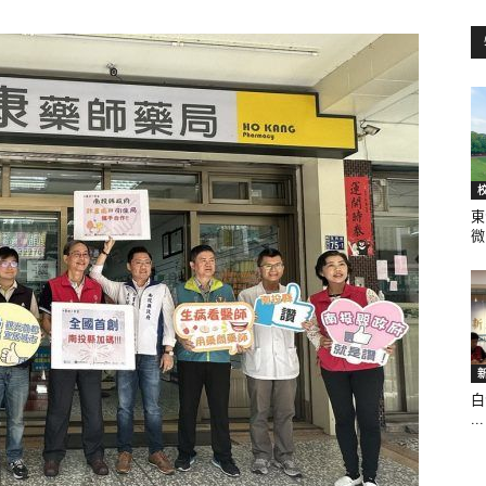
訊
生
東
微.
活
白
...
新