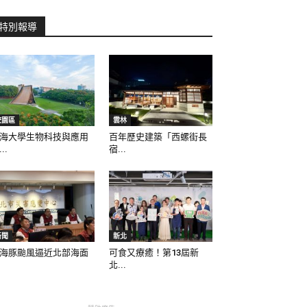
特別報導
校園區
雲林
海大學生物科技與應用
百年歷史建築「西螺街長
..
宿...
新聞
新北
海豚颱風逼近北部海面
可食又療癒！第13屆新
北...