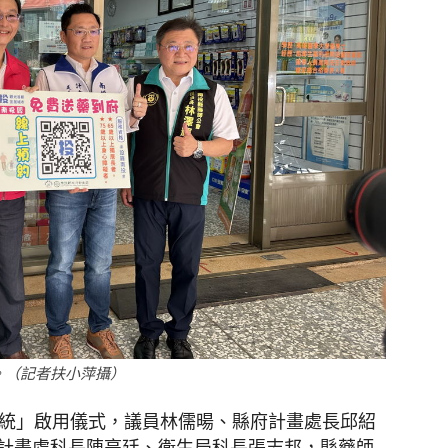
。（記者扶小萍攝）
系統」啟用儀式，議員林儒暘、縣府計畫處長邱紹
計畫處科長陳亮廷、衛生局科長張志邦，縣藥師