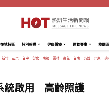
在地特區
特別報導
健康醫療
運動賽事
校園
HotMessage
新竹
苗栗
台中
彰化
南投
雲林
嘉義
台南
高雄
屏東
基
熱
系統啟用 高齡照護