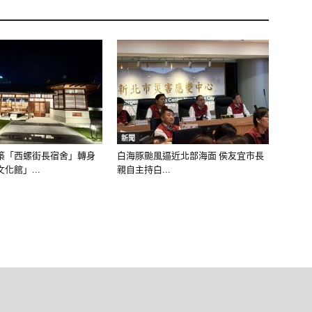
新聞
築「西螺街長宿舍」轉身
白海豚颱風逼近北部海面 侯友宜市長
化館」...
親自主持白...