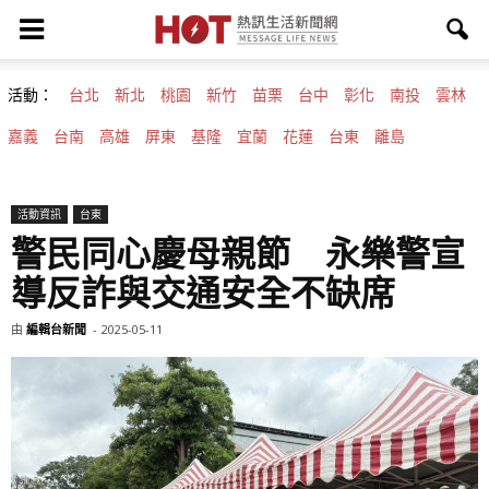
活動：
台北
新北
桃園
新竹
苗栗
台中
彰化
南投
雲林
嘉義
台南
高雄
屏東
基隆
宜蘭
花蓮
台東
離島
活動資訊
台東
警民同心慶母親節 永樂警宣
導反詐與交通安全不缺席
由
編輯台新聞
-
2025-05-11