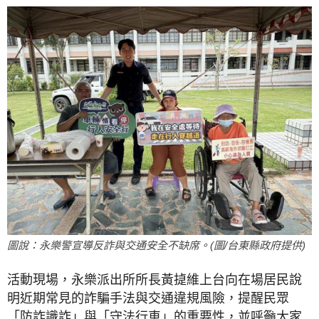
圖說：永樂警宣導反詐與交通安全不缺席。(圖/台東縣政府提供)
活動現場，永樂派出所所長黃㨗維上台向在場居民說
明近期常見的詐騙手法與交通違規風險，提醒民眾
「防詐識詐」與「守法行車」的重要性，並呼籲大家