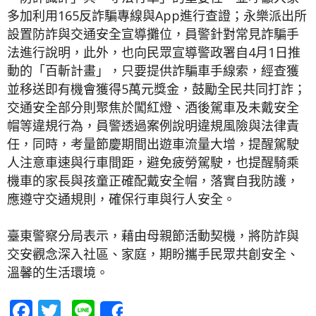
多加利用165反詐騙專線與App進行查證；永樂派出所
設置防詐與交通安全宣導攤位，員警針對常見詐騙手
法進行說明，此外，也向民眾宣導警政署自4月1日推
動的「百斬計畫」，只要提供詐騙車手線索，經查獲
並移送即有機會獲得5萬元獎金，鼓勵全民共同打詐；
交通安全部分則聚焦於闖紅燈、酒後駕車及未戴安全
帽等違規行為，員警透過案例說明違規風險與法律責
任，同時，考量節慶期間出遊車流量大增，提醒駕駛
人注意車速與行車間距，避免疲勞駕駛，也提醒騎乘
機車的家長與孩童正確配戴安全帽，落實自我防護，
應遵守交通規則，確保行車與行人安全。
臺東警察分局表示，藉由母親節活動契機，將防詐與
交安觀念深入社區、家庭，期盼攜手民眾共創安全、
溫馨的生活環境。
Facebook
Twitter
Line