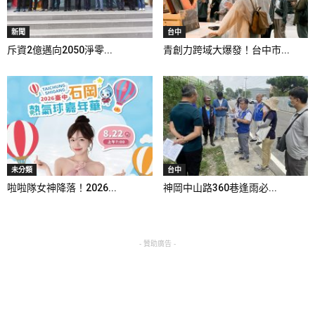
新聞
台中
斥資2億邁向2050淨零...
青創力跨域大爆發！台中市...
未分類
台中
啦啦隊女神降落！2026...
神岡中山路360巷逢雨必...
- 贊助廣告 -