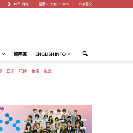
C
19
台灣
星期五, 八月 7, 2026
作家發文
區
國際區
ENGLISH INFO
隆
宜蘭
花蓮
台東
離島