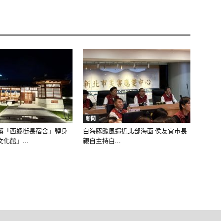
新聞
築「西螺街長宿舍」轉身
白海豚颱風逼近北部海面 侯友宜市長
化館」...
親自主持白...