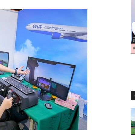
訊
生
活
新