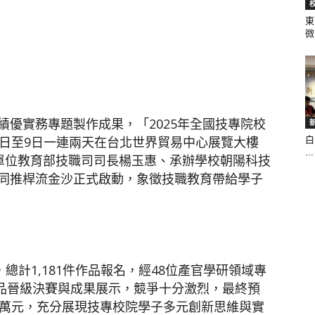
東
微.
聞
優實務專題製作成果，「2025年全國技專院校
8日至9日一連兩天在台北世界貿易中心展覽大樓
白
網
...
辦單位教育部技職司司長楊玉惠、承辦學校朝陽科技
同推桿流金沙正式啟動，象徵技職教育帶給學子
總計1,181件作品報名，經48位產官學研領域專
作品晉級決賽與成果展示，競爭十分激烈，最終預
百萬元，充分展現技專校院學子多元創新思維與實