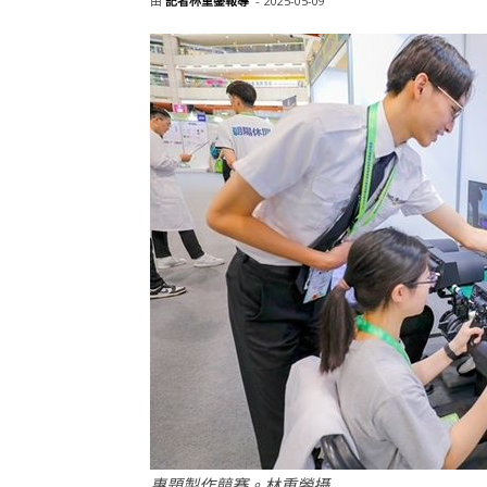
由
記者林重鎣報導
-
2025-05-09
專題製作競賽。林重鎣攝