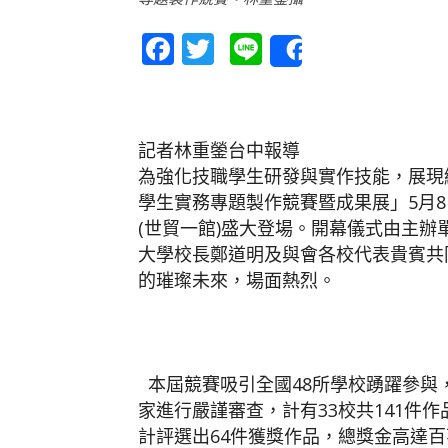
Facebook
Twitter
Line
Share
記者林重鎣台中報導
為強化技職學生研發與實作技能，展現績
學生實務專題製作競賽暨成果展」5月
(世貿一館)盛大登場。開幕儀式由主
大學校長鄭道明及與會各校代表貴賓共
的璀璨未來，場面熱烈。
本屆競賽吸引全國48所學校踴躍參與，
家進行嚴謹審查，計有33校共141件
計評選出64件獲獎作品，總獎金高達