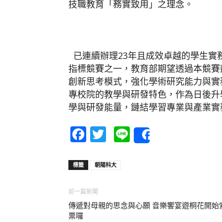
技職教育「務實致用」之理念。
已連續辦理23年且成效卓越的學生實
指標競賽之一，教育部期望透過本競賽
創新思考模式，強化學術研究能力與實
專校院的教學與研發特色，作為日後升
學與研發能量，鏈結學習專業與產業實
Facebook
Twitter
Line
Share
標籤
朝陽科大
前一篇新聞
傳遞對母親的思念與心願 音樂饗宴遊桐花開始
票囉