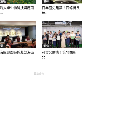
校園區
雲林
海大學生物科技與應用
百年歷史建築「西螺街長
..
宿...
新聞
新北
海豚颱風逼近北部海面
可食又療癒！第13屆新
北...
- 贊助廣告 -