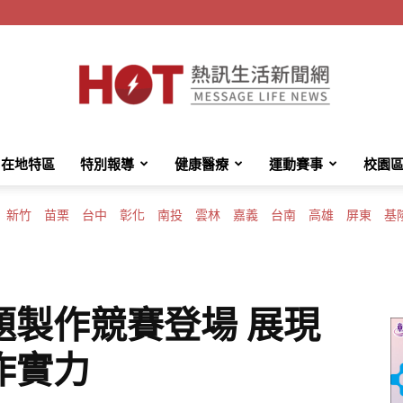
在地特區
特別報導
健康醫療
運動賽事
校園
HotMessage
新竹
苗栗
台中
彰化
南投
雲林
嘉義
台南
高雄
屏東
基
熱
題製作競賽登場 展現
作實力