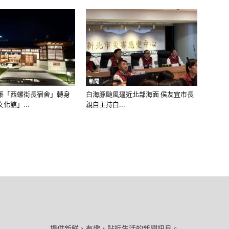
新聞
築「西螺街長宿舍」轉身
白海豚颱風逼近北部海面 侯友宜市長
化館」...
親自主持白...
提供新鮮、有趣、貼近生活的新聞訊息。