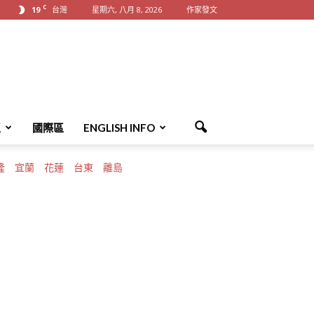
C
19
台灣
星期六, 八月 8, 2026
作家發文
區
國際區
ENGLISH INFO
隆
宜蘭
花蓮
台東
離島