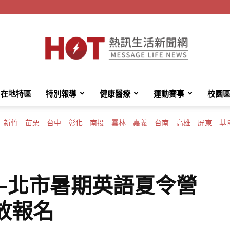
在地特區
特別報導
健康醫療
運動賽事
校園
HotMessage
新竹
苗栗
台中
彰化
南投
雲林
嘉義
台南
高雄
屏東
基
熱
語—北市暑期英語夏令營
開放報名