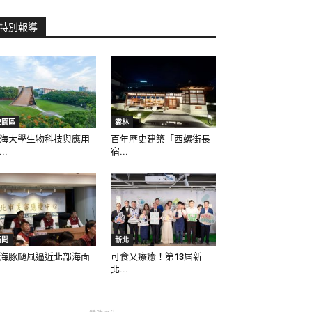
特別報導
校園區
雲林
海大學生物科技與應用
百年歷史建築「西螺街長
..
宿...
新聞
新北
海豚颱風逼近北部海面
可食又療癒！第13屆新
北...