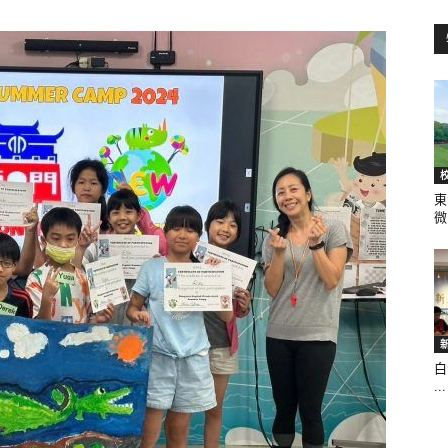
訊
生
東
微.
活
白
...
新