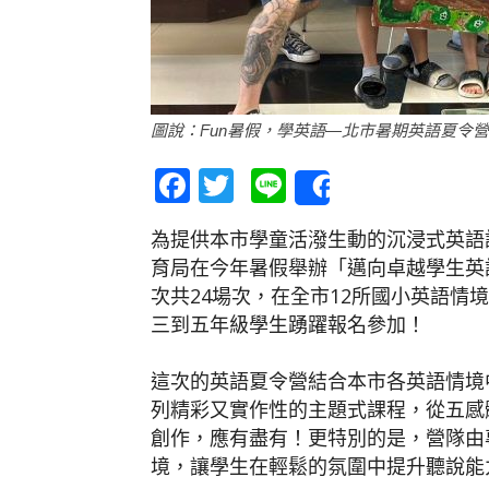
圖說：Fun暑假，學英語—北市暑期英語夏令營，
Facebook
Twitter
Line
Share
為提供本市學童活潑生動的沉浸式英語
育局在今年暑假舉辦「邁向卓越學生英語
次共24場次，在全市12所國小英語情
三到五年級學生踴躍報名參加！
這次的英語夏令營結合本市各英語情境
列精彩又實作性的主題式課程，從五感
創作，應有盡有！更特別的是，營隊由
境，讓學生在輕鬆的氛圍中提升聽說能