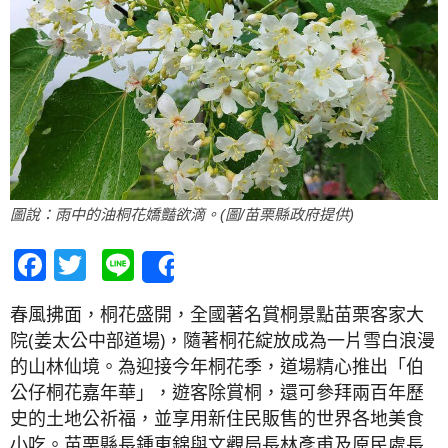
圖說：雨中的油桐花嬌豔欲滴。(圖/苗栗縣政府提供)
Facebook
Twitter
Line
Share
春風拂面，桐花盛開，全國著名賞桐景點苗栗客家大
院(姜太公中部道場)，隨著桐花綻放成為一片雪白浪漫
的山林仙境。為迎接今年桐花季，道場精心推出「伯
公仔桐花嘉年華」，遊客除賞桐，還可參拜兩百年歷
史的土地公祈福，並享用新住民販售的世界各地美食
小吃。苗栗縣長鍾東錦與文觀局長林彥甫及原民處長