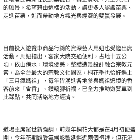
的願景。希望藉由這樣的活動，讓更多人認識苗栗、
走進苗栗，進而帶動地方觀光與經濟的雙贏發展。
目前投入遊覽車商品行銷的資深藝人馬妞也受邀出席
活動。馬妞指出，客家大院交通便利，占地十五公
頃，依山傍水，環境優美，整體造景設計融合宗教元
素，為全台最大的宗教文化園區，桐花季也恰好遇上
「三月瘋媽祖」，每年皆湧進各地參與媽祖遶境的香
客前來「會香」、鑽轎腳祈福，已全力推動遊覽車到
此踩點，共同活絡地方經濟。
道場主席羅世新強調，前幾年桐花大都是在4月初便盛
開，今年花期雖受氣候影響延遲近兩個禮拜，但花況