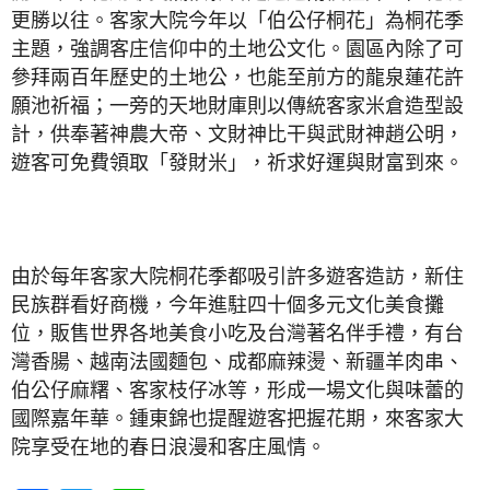
更勝以往。客家大院今年以「伯公仔桐花」為桐花季
主題，強調客庄信仰中的土地公文化。園區內除了可
參拜兩百年歷史的土地公，也能至前方的龍泉蓮花許
願池祈福；一旁的天地財庫則以傳統客家米倉造型設
計，供奉著神農大帝、文財神比干與武財神趙公明，
遊客可免費領取「發財米」，祈求好運與財富到來。
由於每年客家大院桐花季都吸引許多遊客造訪，新住
民族群看好商機，今年進駐四十個多元文化美食攤
位，販售世界各地美食小吃及台灣著名伴手禮，有台
灣香腸、越南法國麵包、成都麻辣燙、新疆羊肉串、
伯公仔麻糬、客家枝仔冰等，形成一場文化與味蕾的
國際嘉年華。鍾東錦也提醒遊客把握花期，來客家大
院享受在地的春日浪漫和客庄風情。