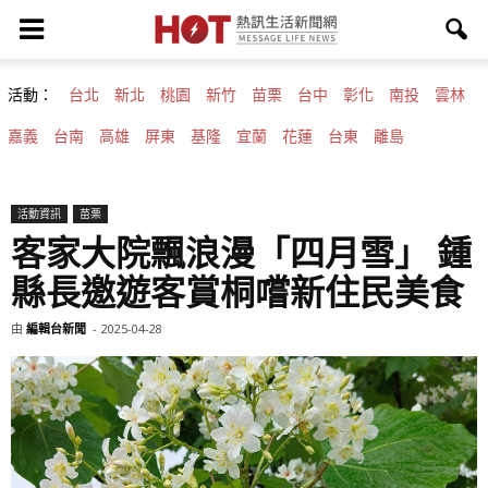
活動：
台北
新北
桃園
新竹
苗栗
台中
彰化
南投
雲林
嘉義
台南
高雄
屏東
基隆
宜蘭
花蓮
台東
離島
活動資訊
苗栗
客家大院飄浪漫「四月雪」 鍾
縣長邀遊客賞桐嚐新住民美食
由
編輯台新聞
-
2025-04-28