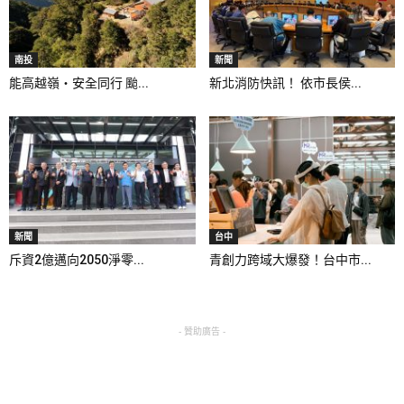
南投
新聞
能高越嶺‧安全同行 颱...
新北消防快訊！ 依市長侯...
新聞
台中
斥資2億邁向2050淨零...
青創力跨域大爆發！台中市...
- 贊助廣告 -