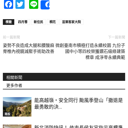
Facebook
Twitter
Line
Share
標籤
四月雪
新住民
桐花
苗栗客家大院
前一篇新聞
下一篇新聞
姿勢不良造成大腿和腰酸麻 微創
臺南市積極打造永續校園 九份子
脊椎內視鏡減壓手術助改善
國中小等四校榮獲鑽石級綠建築
標章 成淨零永續典範
相關新聞
更多作者
能高越嶺‧安全同行 颱風季登山「撤退是
最勇敢的決...
南投
新北消防快訊！ 依市長侯友宜指示高標準