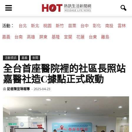
活動：
台北
新北
桃園
新竹
苗栗
台中
彰化
南投
雲林
嘉義
台南
高雄
屏東
基隆
宜蘭
花蓮
台東
離島
活動資訊
嘉義
新聞
全台首座醫院裡的社區長照站
嘉醫社造C據點正式啟動
由
記者陳宜琳報導
-
2025-04-23