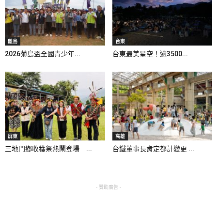
離島
台東
2026菊島盃全國青少年...
台東最美星空！逾3500...
屏東
高雄
三地門鄉收穫祭熱鬧登場 ...
台鐵董事長肯定都計變更 ...
- 贊助廣告 -