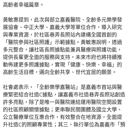
高齡者幸福篇章。
黃敏惠提到，此次與部立嘉義醫院、全齡多元樂學發
展協會、中正大學、嘉義大學等單位合作，導入研究
與專業資源，於社區巷弄長照站內建構全國首創的
「醫院參與社區照護」示範據點。黃敏惠說明，透過
多元整合，讓社區長照據點能兼具醫療與照護功能，
提供長輩更全面的服務與支持。未來市府也將持續推
動佈建更多照護據點，實現「健康、快樂、幸福」的
高齡生活目標，邁向全齡共享、世代宜居的願景。
社會處表示，「全齡樂學嘉醫站」是嘉義市首站與醫
療緊密結合社造C據點，讓嘉義市社造巷弄長照站創造
許多亮點，除了是唯一與醫院連結運用醫院空間設置
的社區照顧關懷據點；更串聯民間團體及國立大學、
公立醫療單位互惠合作，有效整合在地資源，全面提
升社造C的照顧專業性；其三，執行單位為嘉義市「預