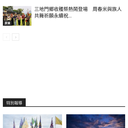
三地門鄉收穫祭熱鬧登場 周春米與族人
共舞祈願永續祝...
屏東
特別報導