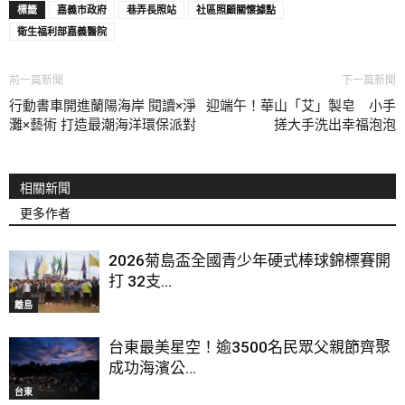
標籤
嘉義市政府
巷弄長照站
社區照顧關懷據點
衛生福利部嘉義醫院
前一篇新聞
下一篇新聞
行動書車開進蘭陽海岸 閱讀×淨
迎端午！華山「艾」製皂 小手
灘×藝術 打造最潮海洋環保派對
搓大手洗出幸福泡泡
相關新聞
更多作者
2026菊島盃全國青少年硬式棒球錦標賽開
打 32支...
離島
台東最美星空！逾3500名民眾父親節齊聚
成功海濱公...
台東