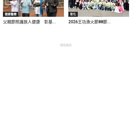
健康醫療
彰化
父親節照護族人健康 彰基...
2026王功漁火節88節...
- 贊助廣告 -