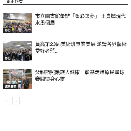
更多作者
市立圖書館舉辦「墨彩築夢」 王貴嬋現代
水墨個展
彰化
員高第23屆美術班畢業美展 邀請各界藝術
愛好者蒞...
彰化
父親節照護族人健康 彰基走進原民壘球
賽關懷身心靈
健康醫療