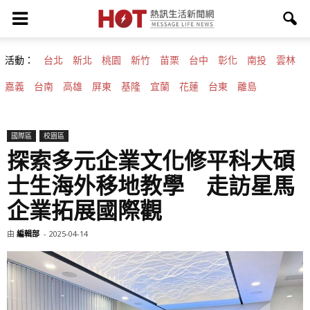
活動：
台北
新北
桃園
新竹
苗栗
台中
彰化
南投
雲林
嘉義
台南
高雄
屏東
基隆
宜蘭
花蓮
台東
離島
國際區
校園區
探索多元企業文化修平科大碩
士生海外移地教學 走訪星馬
企業拓展國際觀
由
編輯部
-
2025-04-14