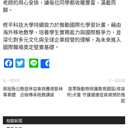
老師的用心安排，讓每位同學都收穫豐富、滿載而
歸。
修平科技大學持續致力於推動國際化學習計畫，藉由
海外移地教學，培養學生實務能力與國際競爭力，並
深化對多元文化與全球企業經營的理解，為未來進入
國際職場奠定堅實基礎。
Facebook
Twitter
Line
Share
前一篇新聞
下一篇新聞
南投縣公教退休協會與騰達鉅林
苗栗縣動物保護教育園區(收容
事業體 合辦傳承稅務講座
所)犬隻 守護健康從疾病預防做
起
相關新聞