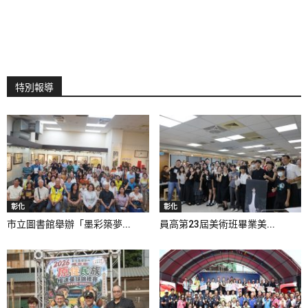
特別報導
彰化
彰化
市立圖書館舉辦「墨彩築夢...
員高第23屆美術班畢業美...