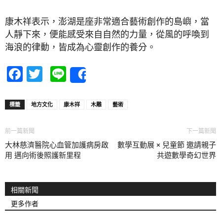
康木祥表示，澎湖是座非常適合藝術創作的島嶼，當
人靜下來，便能感受來自自然的力量，從風的呼喚到
海浪的律動，皆成為心靈創作的養分。
Facebook
Twitter
Line
Share
標籤
地方文化
康木祥
木雕
藝術
前一篇新聞
下一篇新聞
大林慈濟醫院心血管加護病房啟
數學互動展 × 兒童節 邀請親子
用 邁向術後照護新里程
共遊數學奇幻世界
相關新聞
更多作者