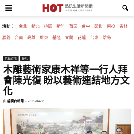
活動：
台北
新北
桃園
新竹
苗栗
台中
彰化
南投
雲林
嘉義
台南
高雄
屏東
基隆
宜蘭
花蓮
台東
離島
活動資訊
離島
木雕藝術家康木祥等一行人拜
會陳光復 盼以藝術連結地方文
化
由
編輯台新聞
-
2025-04-01