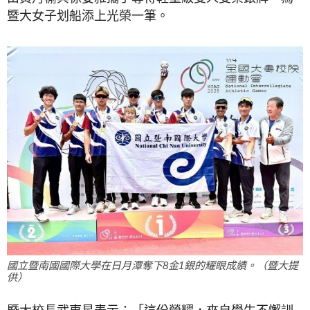
暨大女子划船添上光榮一筆。
國立暨南國國際大學在日月潭奪下8金1銀的耀眼成績。（暨大提
供）