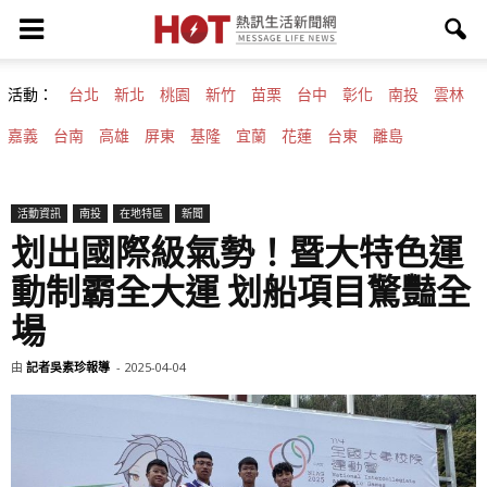
活動：
台北
新北
桃園
新竹
苗栗
台中
彰化
南投
雲林
嘉義
台南
高雄
屏東
基隆
宜蘭
花蓮
台東
離島
活動資訊
南投
在地特區
新聞
划出國際級氣勢！暨大特色運
動制霸全大運 划船項目驚豔全
場
由
記者吳素珍報導
-
2025-04-04