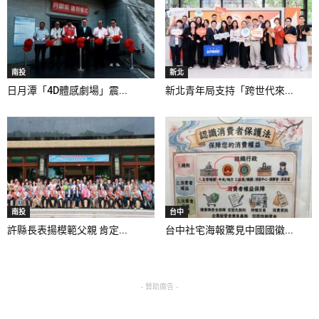
南投
新北
日月潭「4D體感劇場」震...
新北青年局支持「跨世代來...
南投
台中
許縣長表揚模範父親 肯定...
台中社宅海報驚見中國國徽...
- 贊助廣告 -