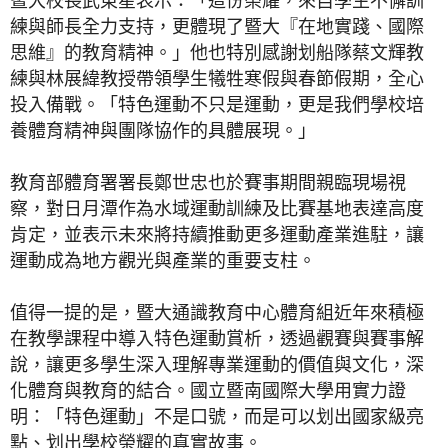
暨大校長武東星表示：「這份榮耀，來自學生不懈訓
練與師長全力支持，更體現了暨大『在地實踐、國際
思維』的教育精神。」他也特別感謝划船隊蔡文輝教
練與林展緯教授帶領學生犧牲寒假與春節假期，全心
投入備戰。「特色運動不只是運動，更是我們學校培
養體育精神與團隊協作的具體展現。」
教育部體育署署長鄭世忠也於賽事期間親臨現場視
察，對日月潭作為水域運動訓練及比賽基地表達高度
肯定，並表示未來將持續推動更多運動產業進駐，讓
運動成為地方觀光與產業的重要支柱。
值得一提的是，暨大通識教育中心體育組近年來積極
在教學課程中導入特色運動賞析，透過觀賽與賽事解
說，讓更多學生深入理解專業運動的價值與文化，深
化體育與教育的結合。國立暨南國際大學用實力證
明：「特色運動」不是口號，而是可以划出國家級亮
點、划出學校榮耀的真實故事。