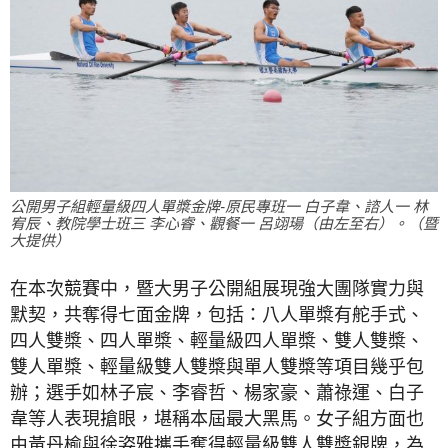
公開男子組輕量級四人單槳金牌-原民專班一 白子韋、諮人一 林
宥辰、教院學士班三 李心睿、觀餐一 呂翊瑒（由左至右）。（暨
大提供）
在本次競賽中，暨大男子公開組展現強大團隊實力與
默契，共奪得七面金牌，包括：八人單槳有舵手式、
四人雙槳、四人單槳、輕量級四人單槳、雙人雙槳、
雙人單槳、輕量級雙人雙槳與單人雙槳等項目幾乎包
辦；選手如林子宸、李睿哲、楊家豪、蕭祿運、白子
韋等人表現搶眼，堪稱本屆最大黑馬。女子組方面也
由黃丹榆與徐姿雅攜手奪得輕量級雙人雙槳銀牌，為