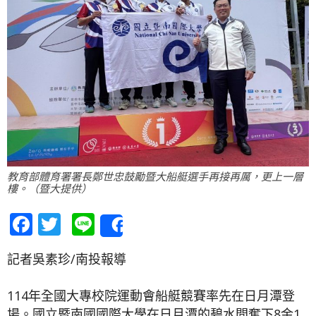
教育部體育署署長鄭世忠鼓勵暨大船艇選手再接再厲，更上一層
樓。（暨大提供）
Facebook
Twitter
Line
Share
記者吳素珍/南投報導
114年全國大專校院運動會船艇競賽率先在日月潭登
場。國立暨南國國際大學在日月潭的碧水間奪下8金1