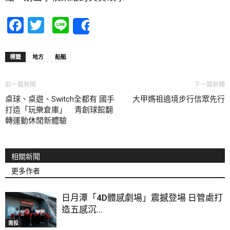
Facebook
Twitter
Line
Share
標籤
地方
船艇
前一篇新聞
下一篇新聞
桌球、桌遊、Switch全都有 國手
大甲媽祖遶境步行信眾先行
打造「玩樂倉庫」 青創球館翻
轉運動休閒新體驗
相關新聞
更多作者
日月潭「4D體感劇場」震撼登場 日管處打
造五感沉...
南投